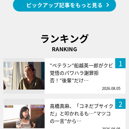
ピックアップ記事をもっと見る
ランキング
RANKING
1
“ベテラン”船越英一郎がクビ
覚悟のパワハラ謝罪拒
否！“後輩”だけ…
2026.08.05
2
高橋真麻、「コネだブサイク
だ」と叩かれるも…“マツコ
の一言”から…
2026.08.05