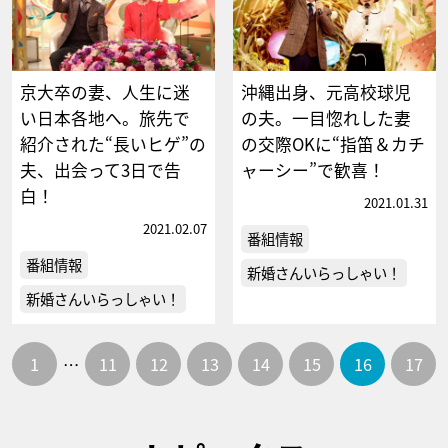
京大卒の妻、人生に迷
沖縄出身、元高校球児
い日本各地へ。旅先で
の夫。一目惚れした妻
紹介された“長いヒゲ”の
の交際OKに“指笛＆カチ
夫、出会って3日で告
ャーシー”で歓喜！
白！
2021.01.31
2021.02.07
番組情報
番組情報
新婚さんいらっしゃい！
新婚さんいらっしゃい！
1
…
11
12
13
14
15
16
17