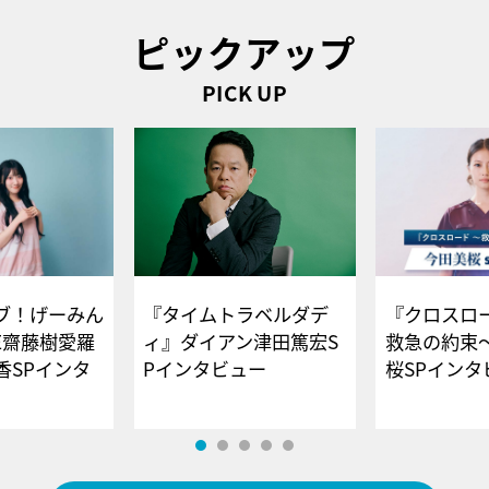
ピックアップ
PICK UP
ブ！げーみん
『タイムトラベルダデ
『クロスロー
E齋藤樹愛羅
ィ』ダイアン津田篤宏S
救急の約束
香SPインタ
Pインタビュー
桜SPイ