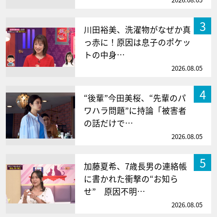
3
川田裕美、洗濯物がなぜか真
っ赤に！原因は息子のポケッ
トの中身…
2026.08.05
4
“後輩”今田美桜、“先輩のパ
ワハラ問題”に持論「被害者
の話だけで…
2026.08.05
5
加藤夏希、7歳長男の連絡帳
に書かれた衝撃の“お知ら
せ” 原因不明…
2026.08.05