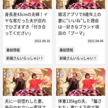
身長差43cmの夫婦！イ
婚活アプリで8歳年上の
ヤな客だった夫が店内
妻に“いいね”した理由
でひざまずき「付き合
は…好きなブランド項
ってください」
目の「プーマ」
2021.04.10
2021.04.04
番組情報
番組情報
新婚さんいらっしゃい！
新婚さんいらっしゃい！
夫に一目惚れした妻、
体重135kgの夫、「騙さ
毎日のセクシー電話ア
れた」妻に土下座で謝