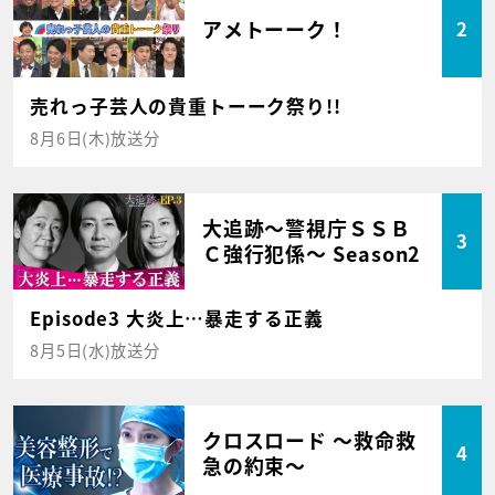
アメトーーク！
2
売れっ子芸人の貴重トーーク祭り!!
8月6日(木)放送分
大追跡～警視庁ＳＳＢ
3
Ｃ強行犯係～ Season2
Episode3 大炎上…暴走する正義
8月5日(水)放送分
クロスロード ～救命救
4
急の約束～