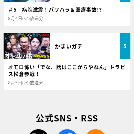
＃5 病院激震！パワハラ＆医療事故!?
8月4日(火)放送分
かまいガチ
5
オモロ怖い「でな、話はここからやねん」トラビ
ス松倉参戦！
8月5日(水)放送分
公式SNS・RSS
twitter
facebook
rss