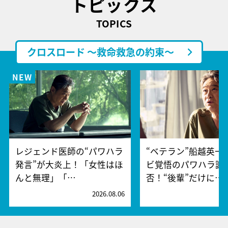
トピックス
TOPICS
クロスロード ～救命救急の約束～
レジェンド医師の“パワハラ
“ベテラン”船越英一
発言”が大炎上！「女性はほ
ビ覚悟のパワハラ謝
んと無理」「…
否！“後輩”だけに…
2026.08.06
2