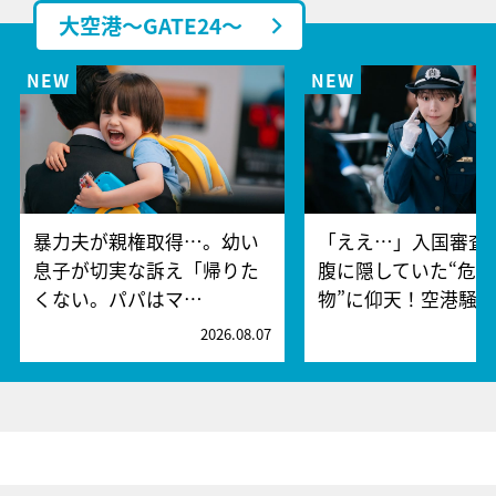
大空港～GATE24～
暴力夫が親権取得…。幼い
「ええ…」入国審査
息子が切実な訴え「帰りた
腹に隠していた“危険
くない。パパはマ…
物”に仰天！空港騒
2026.08.07
2