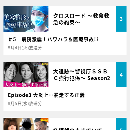
クロスロード ～救命救
3
急の約束～
＃5 病院激震！パワハラ＆医療事故!?
8月4日(火)放送分
大追跡～警視庁ＳＳＢ
4
Ｃ強行犯係～ Season2
Episode3 大炎上…暴走する正義
8月5日(水)放送分