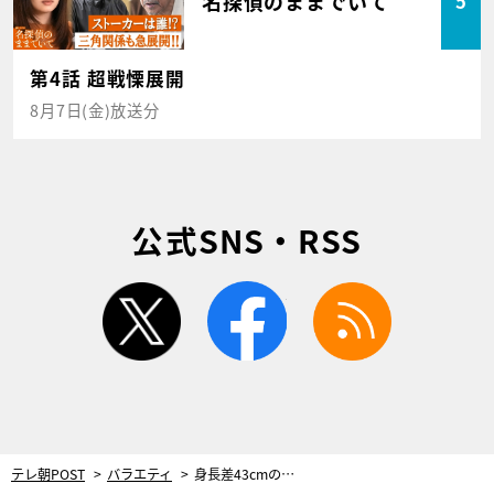
名探偵のままでいて
5
第4話 超戦慄展開
8月7日(金)放送分
公式SNS・RSS
twitter
facebook
rss
テレ朝POST
バラエティ
身長差43cmの夫婦！イヤな客だった夫が店内でひざまずき「付き合ってください」