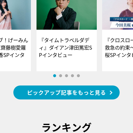
ブ！げーみん
『タイムトラベルダデ
『クロスロー
E齋藤樹愛羅
ィ』ダイアン津田篤宏S
救急の約束
香SPインタ
Pインタビュー
桜SPイ
ピックアップ記事をもっと見る
ランキング