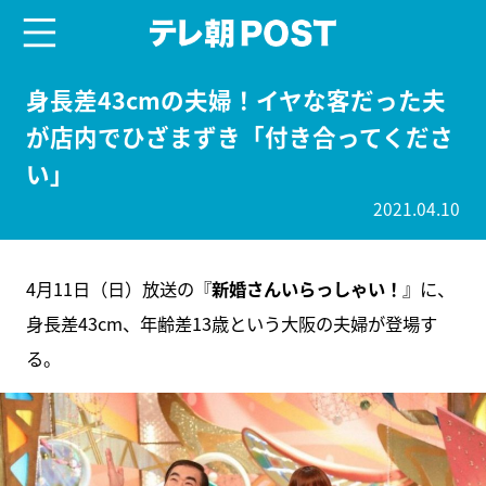
menu
テレ朝POST
身長差43cmの夫婦！イヤな客だった夫
が店内でひざまずき「付き合ってくださ
い」
2021.04.10
4月11日（日）放送の『
新婚さんいらっしゃい！
』に、
身長差43cm、年齢差13歳という大阪の夫婦が登場す
る。