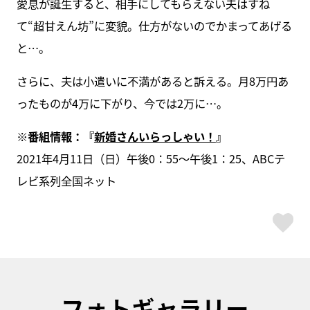
愛息が誕生すると、相手にしてもらえない夫はすね
て“超甘えん坊”に変貌。仕方がないのでかまってあげる
と…。
さらに、夫は小遣いに不満があると訴える。月8万円あ
ったものが4万に下がり、今では2万に…。
※番組情報：『
新婚さんいらっしゃい！
』
2021年4月11日（日）午後0：55～午後1：25、ABCテ
レビ系列全国ネット
ス
フォトギャラリー