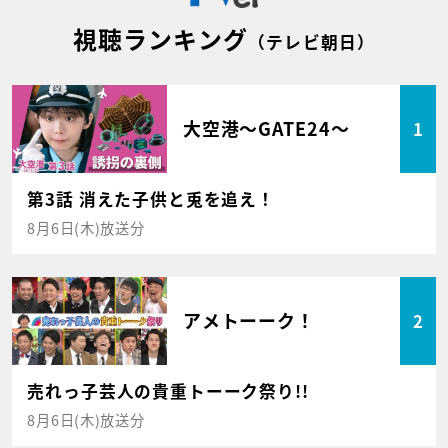
視聴ランキング
（テレビ朝日）
大空港～GATE24～
1
第3話 消えた子供と兎を追え！
8月6日(木)放送分
アメトーーク！
2
売れっ子芸人の貴重トーーク祭り!!
8月6日(木)放送分