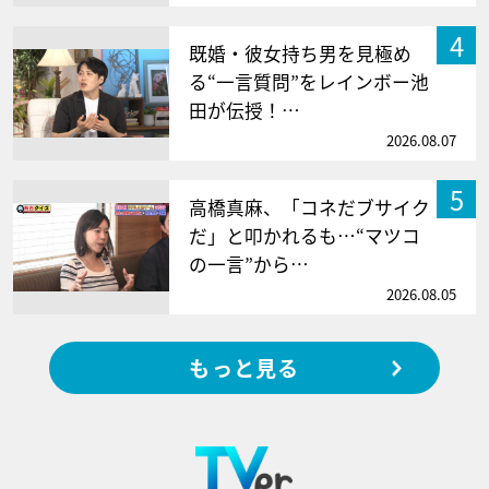
4
既婚・彼女持ち男を見極め
る“一言質問”をレインボー池
田が伝授！…
2026.08.07
5
高橋真麻、「コネだブサイク
だ」と叩かれるも…“マツコ
の一言”から…
2026.08.05
もっと見る