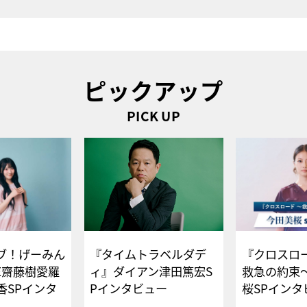
ピックアップ
PICK UP
ブ！げーみん
『タイムトラベルダデ
『クロスロー
E齋藤樹愛羅
ィ』ダイアン津田篤宏S
救急の約束
香SPインタ
Pインタビュー
桜SPイ