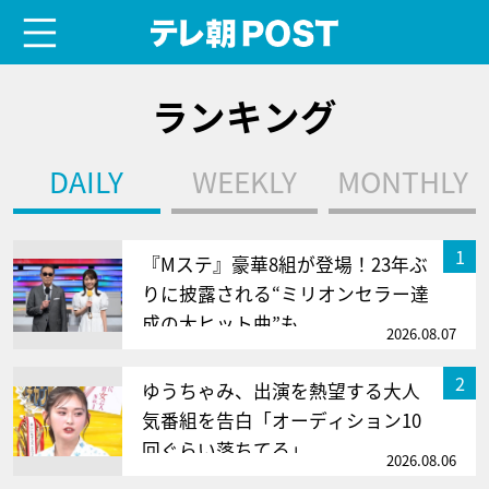
menu
テレ朝POST
ランキング
DAILY
WEEKLY
MONTHLY
サムネイル
1
『Mステ』豪華8組が登場！23年ぶ
りに披露される“ミリオンセラー達
成の大ヒット曲”も
2026.08.07
サムネイル
2
ゆうちゃみ、出演を熱望する大人
気番組を告白「オーディション10
回ぐらい落ちてる」
2026.08.06