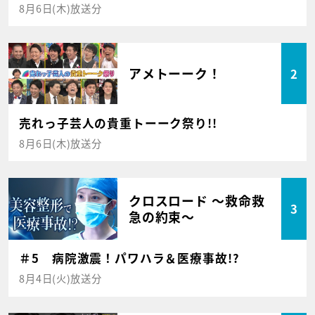
8月6日(木)放送分
アメトーーク！
2
売れっ子芸人の貴重トーーク祭り!!
8月6日(木)放送分
クロスロード ～救命救
3
急の約束～
＃5 病院激震！パワハラ＆医療事故!?
8月4日(火)放送分