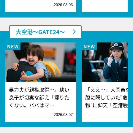
2026.08.06
2
大空港～GATE24～
暴力夫が親権取得…。幼い
「ええ…」入国審査
息子が切実な訴え「帰りた
腹に隠していた“危険
くない。パパはマ…
物”に仰天！空港騒
2026.08.07
2