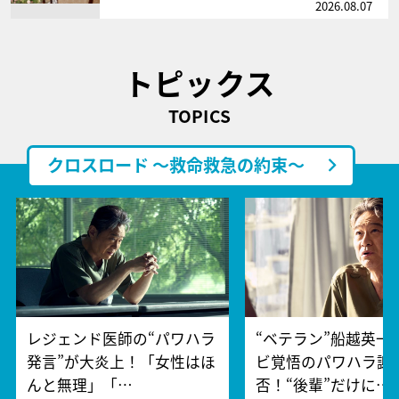
2026.08.07
トピックス
TOPICS
クロスロード ～救命救急の約束～
レジェンド医師の“パワハラ
“ベテラン”船越英一
発言”が大炎上！「女性はほ
ビ覚悟のパワハラ謝
んと無理」「…
否！“後輩”だけに…