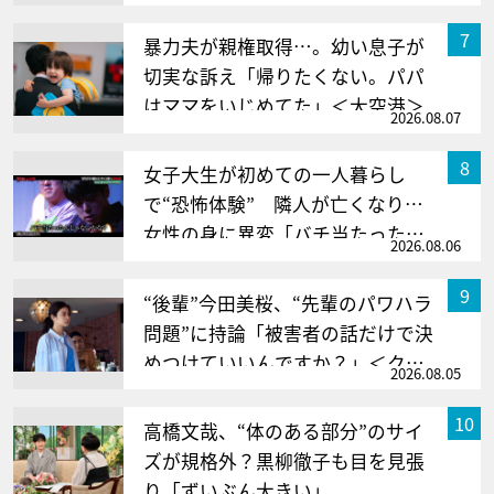
＜クロスロード＞
サムネイル
7
暴力夫が親権取得…。幼い息子が
切実な訴え「帰りたくない。パパ
はママをいじめてた」＜大空港＞
2026.08.07
サムネイル
8
女子大生が初めての一人暮らし
で“恐怖体験” 隣人が亡くなり…
女性の身に異変「バチ当たったん
2026.08.06
じゃないかな」
サムネイル
9
“後輩”今田美桜、“先輩のパワハラ
問題”に持論「被害者の話だけで決
めつけていいんですか？」＜クロ
2026.08.05
スロード＞
サムネイル
10
高橋文哉、“体のある部分”のサイ
ズが規格外？黒柳徹子も目を見張
り「ずいぶん大きい」