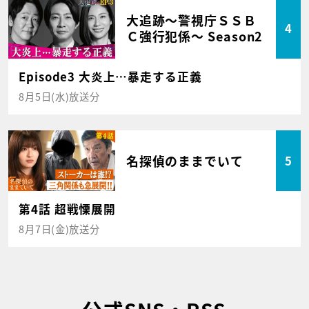
大追跡～警視庁ＳＳＢ
4
Ｃ強行犯係～ Season2
Episode3 大炎上…暴走する正義
8月5日(水)放送分
名探偵のままでいて
5
第4話 超戦慄展開
8月7日(金)放送分