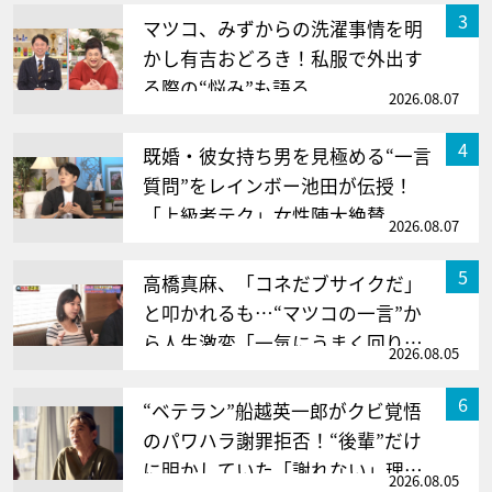
サムネイル
3
マツコ、みずからの洗濯事情を明
かし有吉おどろき！私服で外出す
る際の“悩み”も語る
2026.08.07
サムネイル
4
既婚・彼女持ち男を見極める“一言
質問”をレインボー池田が伝授！
「上級者テク」女性陣大絶賛
2026.08.07
サムネイル
5
高橋真麻、「コネだブサイクだ」
と叩かれるも…“マツコの一言”か
ら人生激変「一気にうまく回り始
2026.08.05
めた」
サムネイル
6
“ベテラン”船越英一郎がクビ覚悟
のパワハラ謝罪拒否！“後輩”だけ
に明かしていた「謝れない」理由
2026.08.05