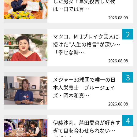
した男女！意気投合した夜
は…口では言…
2026.08.09
2
マツコ、M-1ブレイク芸人に
授けた“人生の格言”が深い…
「幸せな時…
2026.08.08
3
メジャー30球団で唯一の日
本人栄養士 ブルージェイ
ズ・岡本和真…
2026.08.08
4
伊藤沙莉、芦田愛菜が好きす
ぎて目を合わせられない…