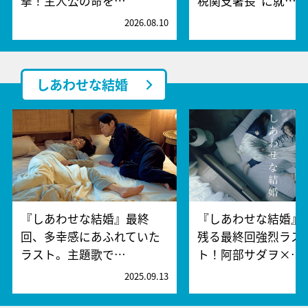
撃！主人公の命を…
税関支署長”に就…
2026.08.10
2
しあわせな結婚
『しあわせな結婚』最終
『しあわせな結婚』
回、多幸感にあふれていた
残る最終回強烈ラス
ラスト。主題歌で…
ト！阿部サダヲ×…
2025.09.13
2