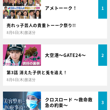
アメトーーク！
1
売れっ子芸人の貴重トーーク祭り!!
8月6日(木)放送分
大空港～GATE24～
2
第3話 消えた子供と兎を追え！
8月6日(木)放送分
クロスロード ～救命救
3
急の約束～