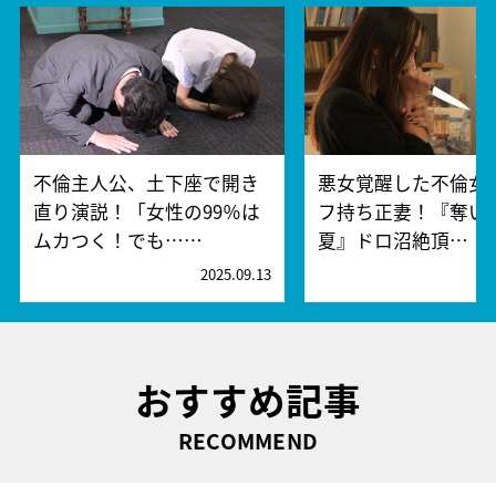
不倫主人公、土下座で開き
悪女覚醒した不倫女v
直り演説！「女性の99％は
フ持ち正妻！『奪い
ムカつく！でも……
夏』ドロ沼絶頂…
2025.09.13
2
おすすめ記事
RECOMMEND