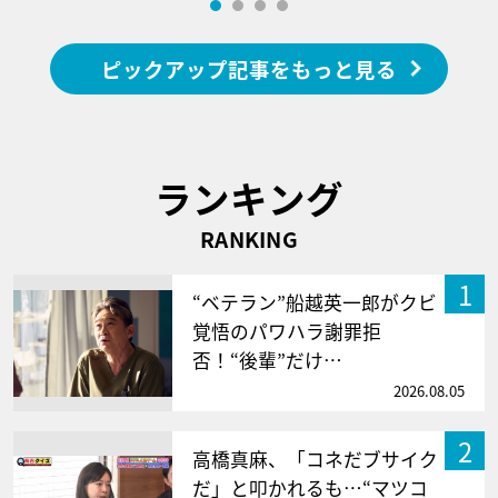
ピックアップ記事をもっと見る
ランキング
RANKING
1
“ベテラン”船越英一郎がクビ
覚悟のパワハラ謝罪拒
否！“後輩”だけ…
2026.08.05
2
高橋真麻、「コネだブサイク
だ」と叩かれるも…“マツコ