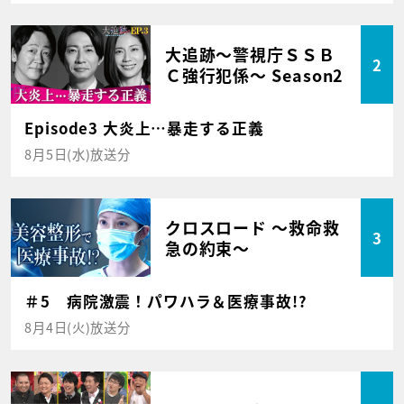
大追跡～警視庁ＳＳＢ
2
Ｃ強行犯係～ Season2
Episode3 大炎上…暴走する正義
8月5日(水)放送分
クロスロード ～救命救
3
急の約束～
＃5 病院激震！パワハラ＆医療事故!?
8月4日(火)放送分