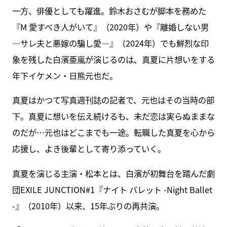
一方、俳優としても躍進。鈴木おさむが脚本を務めた
『M 愛すべき人がいて』（2020年）や『離婚しない男
―サレ夫と悪嫁の騙し愛―』（2024年）でも鮮烈な印
象を残した白濱亜嵐が演じるのは、真夏に片想いをする
年下イケメン・日熊元也だ。
真夏はかつて写真週刊誌の記者で、元也はその当時の部
下。真夏に想いを伝え続けるも、未だ恋は実らぬままな
のだが…元也はどこまでも一途。転職した真夏を心から
応援し、よき後輩として寄り添っていく。
真夏を演じる主演・松本とは、白濱が初舞台を踏んだ劇
団EXILE JUNCTION#1『ナイト バレット -Night Ballet
-』（2010年）以来、15年ぶりの再共演。