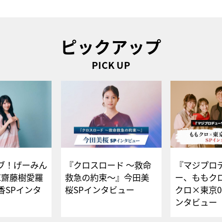
ピックアップ
PICK UP
ブ！げーみん
『クロスロード ～救命
『マジプロ
E齋藤樹愛羅
救急の約束～』今田美
ー、ももク
香SPインタ
桜SPインタビュー
クロ×東京0
ンタビュー