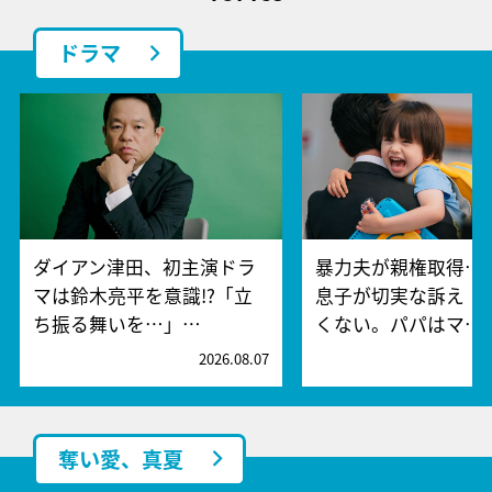
ドラマ
ダイアン津田、初主演ドラ
暴力夫が親権取得…
マは鈴木亮平を意識!?「立
息子が切実な訴え「
ち振る舞いを…」…
くない。パパはマ…
2026.08.07
2
奪い愛、真夏