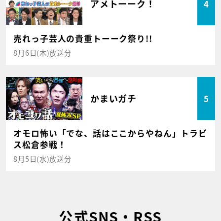
アメトーーク！
4
売れっ子芸人の貴重トーーク祭り!!
8月6日(木)放送分
かまいガチ
5
オモロ怖い「でな、話はここからやねん」トラビ
ス松倉参戦！
8月5日(水)放送分
公式SNS・RSS