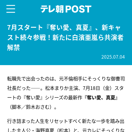
menu
テレ朝POST
7月スタート『奪い愛、真夏』、新キャ
スト続々参戦！新たに白濱亜嵐ら共演者
解禁
2025.07.04
転職先で出会ったのは、元不倫相手にそっくりな御曹司
社長だった――。松本まりか主演、7月18日（金）スタ
ートの『奪い愛』シリーズの最新作
『奪い愛、真夏』
（脚本／鈴木おさむ）。
行き詰まった人生をリセットすべく新たな一歩を踏み出
した主人公・海野真夏（松本）と、元カレにそっくりな