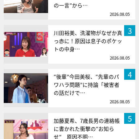
の一言”から…
2026.08.05
3
川田裕美、洗濯物がなぜか真
っ赤に！原因は息子のポケッ
トの中身…
2026.08.05
4
“後輩”今田美桜、“先輩のパ
ワハラ問題”に持論「被害者
の話だけで…
2026.08.05
5
加藤夏希、7歳長男の連絡帳
に書かれた衝撃の“お知ら
せ” 原因不明…