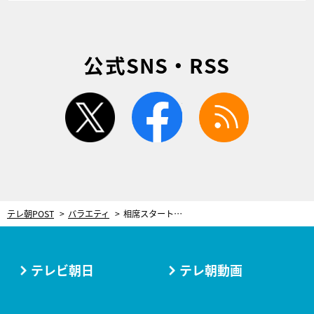
公式SNS・RSS
twitter
facebook
rss
テレ朝POST
バラエティ
相席スタート・山﨑ケイ、落語家夫は綾野剛をフッて選んだ!? 夫婦で『新婚さん』登場
テレビ朝日
テレ朝動画