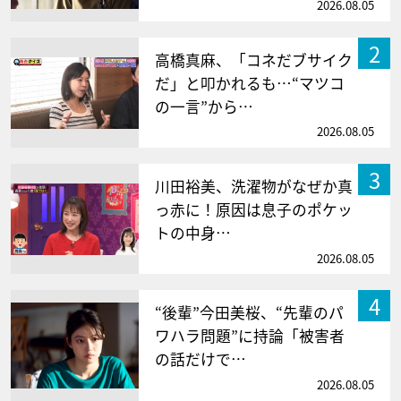
2026.08.05
2
高橋真麻、「コネだブサイク
だ」と叩かれるも…“マツコ
の一言”から…
2026.08.05
3
川田裕美、洗濯物がなぜか真
っ赤に！原因は息子のポケッ
トの中身…
2026.08.05
4
“後輩”今田美桜、“先輩のパ
ワハラ問題”に持論「被害者
の話だけで…
2026.08.05