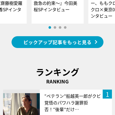
E齋藤樹愛羅
救急の約束～』今田美
ー、ももク
香SPインタ
桜SPインタビュー
クロ×東京0
ンタビュー
ピックアップ記事をもっと見る
ランキング
RANKING
1
“ベテラン”船越英一郎がクビ
覚悟のパワハラ謝罪拒
否！“後輩”だけ…