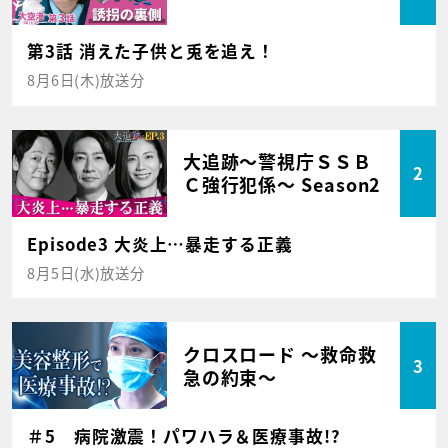
第3話 消えた子供と兎を追え！
8月6日(木)放送分
大追跡～警視庁ＳＳＢ
2
Ｃ強行犯係～ Season2
Episode3 大炎上…暴走する正義
8月5日(水)放送分
クロスロード ～救命救
3
急の約束～
＃5 病院激震！パワハラ＆医療事故!?