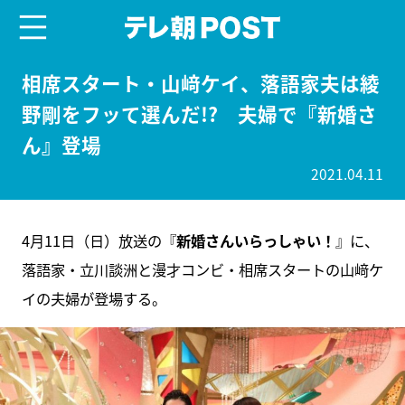
menu
テレ朝POST
相席スタート・山﨑ケイ、落語家夫は綾
野剛をフッて選んだ!? 夫婦で『新婚さ
ん』登場
2021.04.11
4月11日（日）放送の『
新婚さんいらっしゃい！
』に、
落語家・立川談洲と漫才コンビ・相席スタートの山﨑ケ
イの夫婦が登場する。