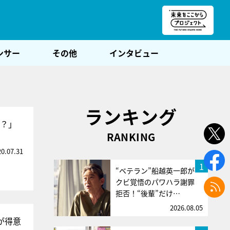
朝POST
ンサー
その他
インタビュー
ランキング
た？」
RANKING
20.07.31
1
“ベテラン”船越英一郎が
クビ覚悟のパワハラ謝罪
拒否！“後輩”だけ…
2026.08.05
が得意