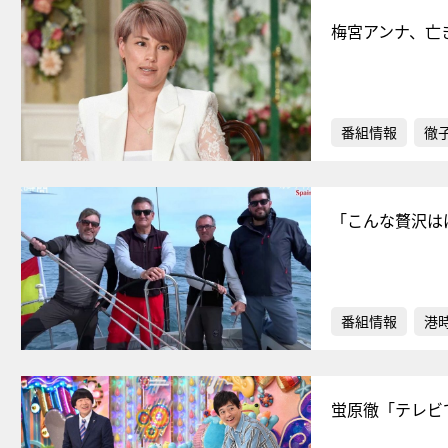
梅宮アンナ、亡
番組情報
徹
「こんな贅沢は
番組情報
港
蛍原徹「テレビ