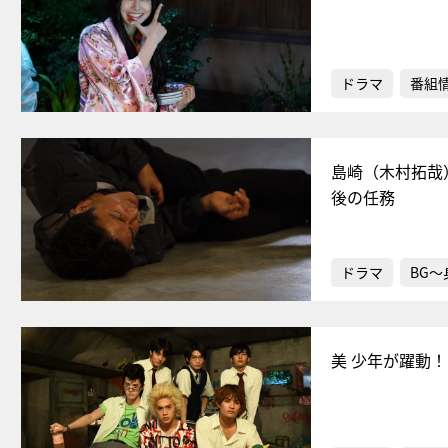
ドラマ
番組
島崎（木村拓哉
後の任務
ドラマ
BG
美 少年が躍動