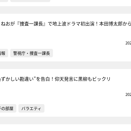
ber・ねおが『捜査一課長』で地上波ドラマ初出演！本田博太郎か
20
情報
警視庁・捜査一課長
恥ずかしい勘違い”を告白！仰天発言に黒柳もビックリ
20
子の部屋
バラエティ