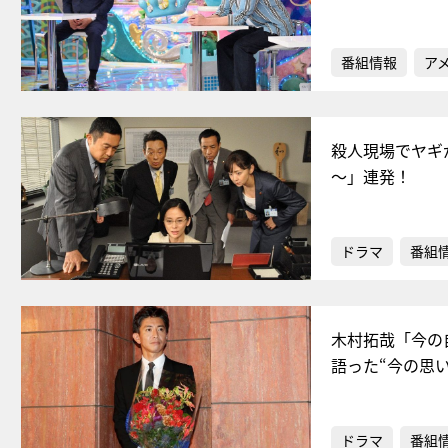
番組情報
ア
殺人現場でヤギ
～」連発！
ドラマ
番組
木村拓哉「今の
語った“今の思い
ドラマ
番組