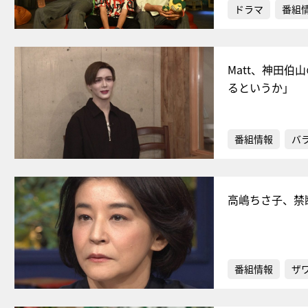
ドラマ
番組
Matt、神田伯
るというか」
番組情報
バ
高嶋ちさ子、禁
番組情報
ザ