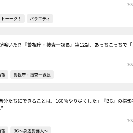
20
メトーーク！
バラエティ
が鳴いた!? 『警視庁・捜査一課長』第12話、あっちこっちで「
20
情報
警視庁・捜査一課長
自分たちにできることは、160％やり尽くした」『BG』の撮影
”
20
情報
BG～身辺警護人～