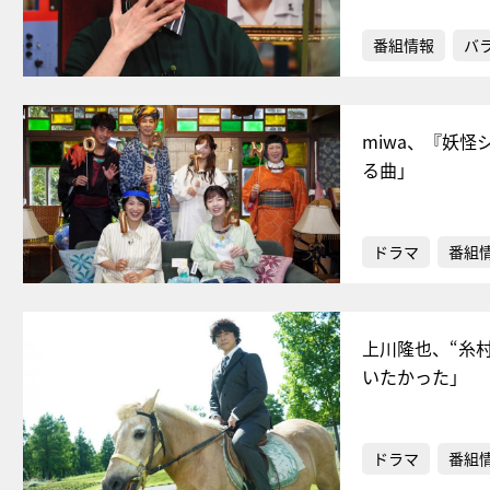
番組情報
バ
miwa、『妖
る曲」
ドラマ
番組
上川隆也、“糸
いたかった」
ドラマ
番組