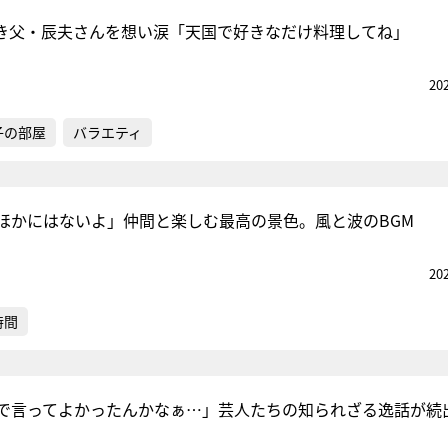
き父・辰夫さんを想い涙「天国で好きなだけ料理してね」
20
子の部屋
バラエティ
ほかにはないよ」仲間と楽しむ最高の景色。風と波のBGM
20
時間
で言ってよかったんかなぁ…」芸人たちの知られざる逸話が続