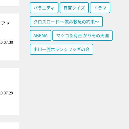
バラエティ
有吉クイズ
ドラマ
クロスロード ～救命救急の約束～
らアド
ABEMA
マツコ＆有吉 かりそめ天国
20.07.30
出川一茂ホラン☆フシギの会
20.07.29