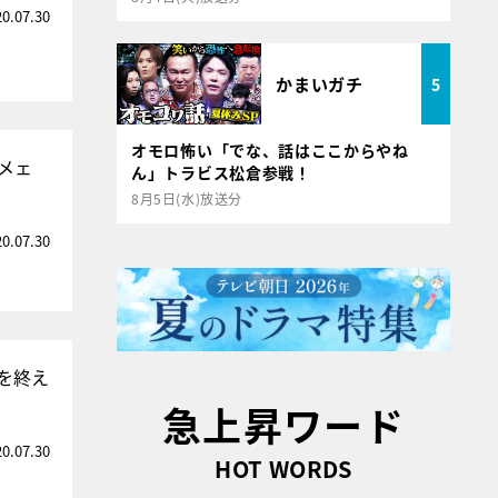
20.07.30
かまいガチ
5
オモロ怖い「でな、話はここからやね
メェ
ん」トラビス松倉参戦！
8月5日(水)放送分
20.07.30
を終え
急上昇ワード
20.07.30
HOT WORDS