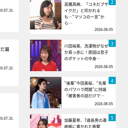
2
高橋真麻、「コネだブサ
20.07.31
イクだ」と叩かれる
も…“マツコの一言”か
ら…
2026.08.05
3
川田裕美、洗濯物がなぜ
んだ最
か真っ赤に！原因は息子
のポケットの中身…
2026.08.05
20.07.31
4
“後輩”今田美桜、“先輩
のパワハラ問題”に持論
「被害者の話だけで…
2026.08.05
5
20.07.31
加藤夏希、7歳長男の連
絡帳に書かれた衝撃