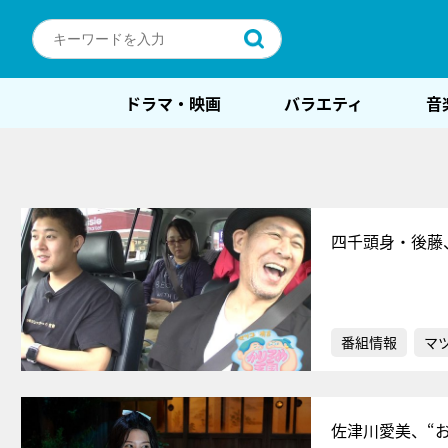
ドラマ・映画
バラエティ
音
四千頭身・後藤
番組情報
マ
佐津川愛美、“