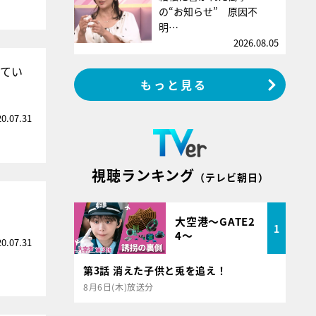
の“お知らせ” 原因不
明…
2026.08.05
ってい
もっと見る
20.07.31
視聴ランキング
（テレビ朝日）
大空港～GATE2
1
4～
20.07.31
第3話 消えた子供と兎を追え！
8月6日(木)放送分