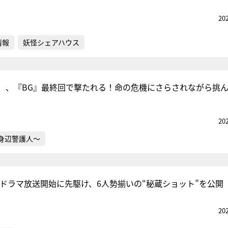
20
情報
妖怪シェアハウス
）、『BG』最終回で撃たれる！命の危機にさらされながら挑
20
～身辺警護人～
！ドラマ放送開始に先駆け、6人勢揃いの“秘蔵ショット”を公開
20