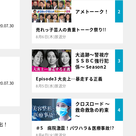
アメトーーク！
2
20.07.30
売れっ子芸人の貴重トーーク祭り!!
8月6日(木)放送分
大追跡～警視庁
ＳＳＢＣ強行犯
3
係～ Season2
Episode3 大炎上…暴走する正義
20.07.30
8月5日(水)放送分
クロスロード ～
救命救急の約束
4
～
出！
＃5 病院激震！パワハラ＆医療事故!?
8月4日(火)放送分