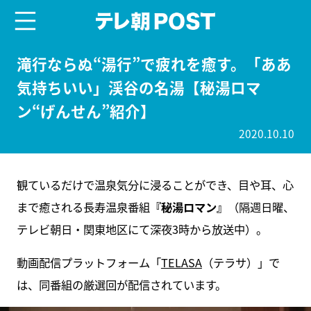
menu
テレ朝POST
滝行ならぬ“湯行”で疲れを癒す。「ああ
気持ちいい」渓谷の名湯【秘湯ロマ
ン“げんせん”紹介】
2020.10.10
観ているだけで温泉気分に浸ることができ、目や耳、心
まで癒される長寿温泉番組
『秘湯ロマン』
（隔週日曜、
テレビ朝日・関東地区にて深夜3時から放送中）。
動画配信プラットフォーム「
TELASA
（テラサ）」で
は、同番組の厳選回が配信されています。