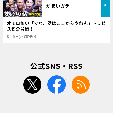
かまいガチ
5
オモロ怖い「でな、話はここからやねん」トラビ
ス松倉参戦！
8月5日(水)放送分
公式SNS・RSS
twitter
facebook
rss