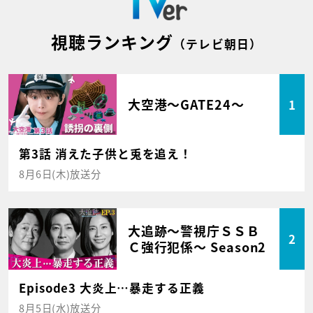
視聴ランキング
（テレビ朝日）
大空港～GATE24～
1
第3話 消えた子供と兎を追え！
8月6日(木)放送分
大追跡～警視庁ＳＳＢ
2
Ｃ強行犯係～ Season2
Episode3 大炎上…暴走する正義
8月5日(水)放送分