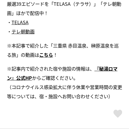
厳選39エピソードを「TELASA（テラサ）」「テレ朝動
画」ほかで配信中！
・
TELASA
・
テレ朝動画
※本記事で紹介した「三重県 赤目温泉、榊原温泉を巡
る旅」の動画は
こちら
！
※記事内で紹介された宿や施設の情報は、
『秘湯ロマ
ン』公式
HP
からご確認ください。
（コロナウイルス感染拡大に伴う休業や営業時間の変更
等については、宿・施設へお問い合わせください）
ス