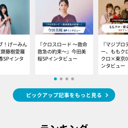
ブ！げーみん
『クロスロード ～救命
『マジプロ
E齋藤樹愛羅
救急の約束～』今田美
ー、ももク
香SPインタ
桜SPインタビュー
クロ×東京0
ンタビュー
ピックアップ記事をもっと見る