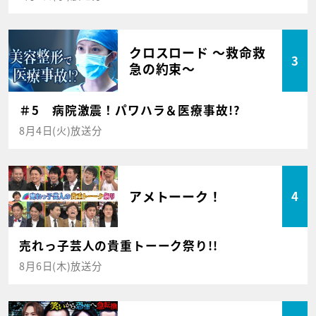
クロスロード ～救命救
3
急の約束～
＃5 病院激震！パワハラ＆医療事故!?
8月4日(火)放送分
アメトーーク！
4
売れっ子芸人の貴重トーーク祭り!!
8月6日(木)放送分