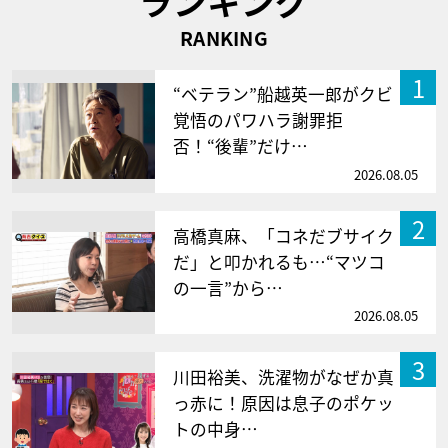
ランキング
RANKING
1
“ベテラン”船越英一郎がクビ
覚悟のパワハラ謝罪拒
否！“後輩”だけ…
2026.08.05
2
高橋真麻、「コネだブサイク
だ」と叩かれるも…“マツコ
の一言”から…
2026.08.05
3
川田裕美、洗濯物がなぜか真
っ赤に！原因は息子のポケッ
トの中身…