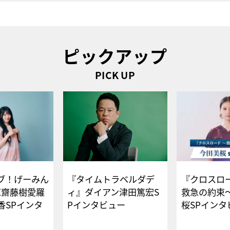
ピックアップ
PICK UP
ブ！げーみん
『タイムトラベルダデ
『クロスロー
E齋藤樹愛羅
ィ』ダイアン津田篤宏S
救急の約束
香SPインタ
Pインタビュー
桜SPイ