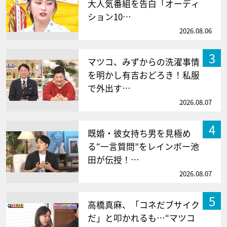
大人気番組を告白「オーディ
ション10…
2026.08.06
3
マツコ、みずからの洗濯事情
を明かし有吉おどろき！私服
で外出す…
2026.08.07
4
既婚・彼女持ち男を見極め
る“一言質問”をレインボー池
田が伝授！…
2026.08.07
5
高橋真麻、「コネだブサイク
だ」と叩かれるも…“マツコ