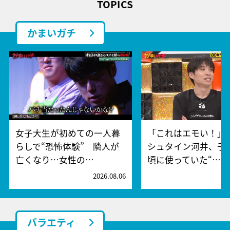
TOPICS
かまいガチ
女子大生が初めての一人暮
「これはエモい！」
らしで“恐怖体験” 隣人が
シュタイン河井、子
亡くなり…女性の…
頃に使っていた“…
2026.08.06
2
バラエティ