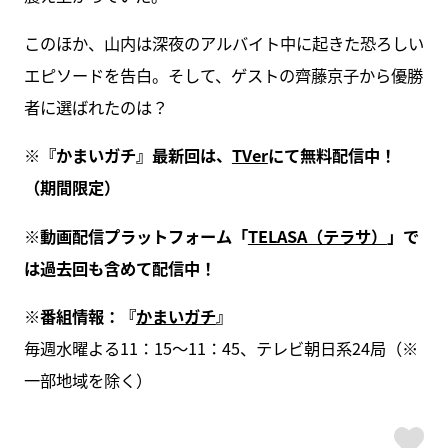
このほか、山内は深夜のアルバイト中に起きた恐ろしい
エピソードを告白。そして、ゲストの齊藤京子から優勝
者に選ばれたのは？
※『かまいガチ』最新回は、
TVer
にて無料配信中！
（期間限定）
※動画配信プラットフォーム「
TELASA（テラサ）
」で
は過去回も含めて配信中！
※番組情報：『
かまいガチ
』
毎週水曜よる11：15～11：45、テレビ朝日系24局（※
一部地域を除く）
ス