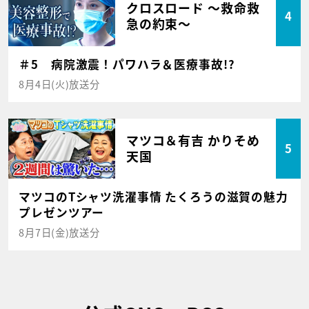
クロスロード ～救命救
4
急の約束～
＃5 病院激震！パワハラ＆医療事故!?
8月4日(火)放送分
マツコ＆有吉 かりそめ
5
天国
マツコのTシャツ洗濯事情 たくろうの滋賀の魅力
プレゼンツアー
8月7日(金)放送分