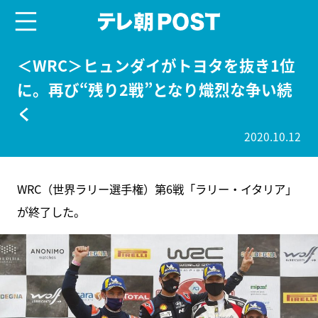
menu
テレ朝POST
＜WRC＞ヒュンダイがトヨタを抜き1位
に。再び“残り2戦”となり熾烈な争い続
く
2020.10.12
WRC（世界ラリー選手権）第6戦「ラリー・イタリア」
が終了した。