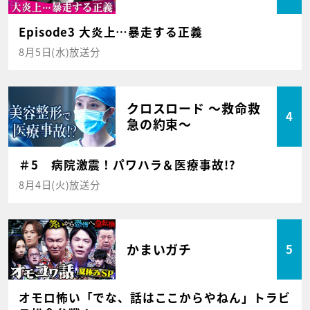
Episode3 大炎上…暴走する正義
8月5日(水)放送分
クロスロード ～救命救
4
急の約束～
＃5 病院激震！パワハラ＆医療事故!?
8月4日(火)放送分
かまいガチ
5
オモロ怖い「でな、話はここからやねん」トラビ