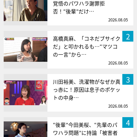
覚悟のパワハラ謝罪拒
否！“後輩”だけ…
2026.08.05
2
高橋真麻、「コネだブサイク
だ」と叩かれるも…“マツコ
の一言”から…
2026.08.05
3
川田裕美、洗濯物がなぜか真
っ赤に！原因は息子のポケッ
トの中身…
2026.08.05
4
“後輩”今田美桜、“先輩のパ
ワハラ問題”に持論「被害者