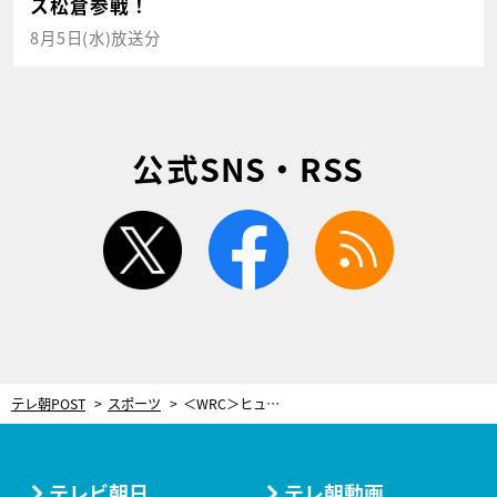
ス松倉参戦！
8月5日(水)放送分
公式SNS・RSS
twitter
facebook
rss
テレ朝POST
スポーツ
＜WRC＞ヒュンダイがトヨタを抜き1位に。再び“残り2戦”となり熾烈な争い続く
テレビ朝日
テレ朝動画