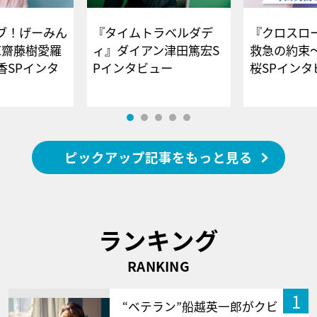
ブ！げーみん
『タイムトラベルダデ
『クロスロー
E齋藤樹愛羅
ィ』ダイアン津田篤宏S
救急の約束
香SPインタ
Pインタビュー
桜SPイ
ピックアップ記事をもっと見る
ランキング
RANKING
1
“ベテラン”船越英一郎がクビ