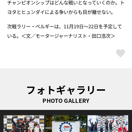
チャンピオンシップはどんな戦いとなっていくのか。ト
ヨタとヒュンダイによる争いからも目が離せない。
次戦ラリー・ベルギーは、11月19日～22日を予定して
いる。＜文／モータージャーナリスト・田口浩次＞
ス
フォトギャラリー
PHOTO GALLERY