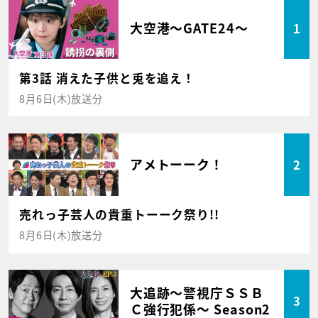
大空港～GATE24～
1
第3話 消えた子供と兎を追え！
8月6日(木)放送分
アメトーーク！
2
売れっ子芸人の貴重トーーク祭り!!
8月6日(木)放送分
大追跡～警視庁ＳＳＢ
3
Ｃ強行犯係～ Season2