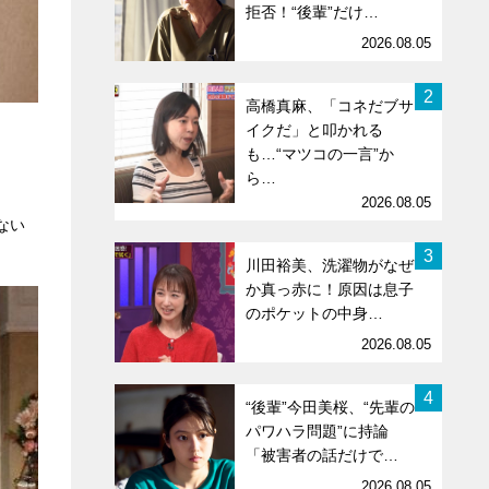
拒否！“後輩”だけ…
2026.08.05
2
高橋真麻、「コネだブサ
イクだ」と叩かれる
も…“マツコの一言”か
ら…
2026.08.05
ない
3
川田裕美、洗濯物がなぜ
か真っ赤に！原因は息子
のポケットの中身…
2026.08.05
4
“後輩”今田美桜、“先輩の
パワハラ問題”に持論
「被害者の話だけで…
2026.08.05