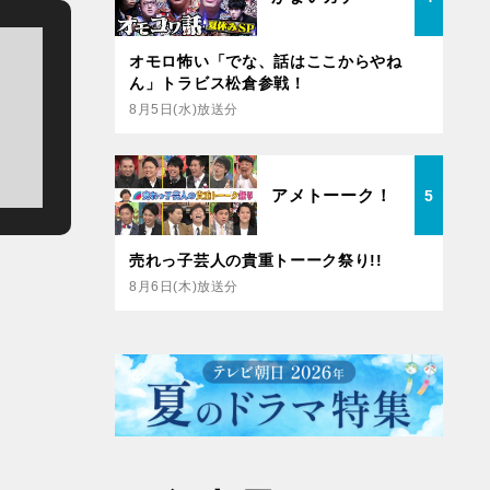
オモロ怖い「でな、話はここからやね
ん」トラビス松倉参戦！
8月5日(水)放送分
アメトーーク！
5
売れっ子芸人の貴重トーーク祭り!!
8月6日(木)放送分