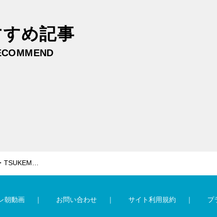
すすめ記事
ECOMMEND
黒柳徹子、釘付け！音楽ユニット・TSUKEMEN、おうち時間で極めたヴァイオリンの“おかしな弾き方”
レ朝動画
お問い合わせ
サイト利用規約
プ