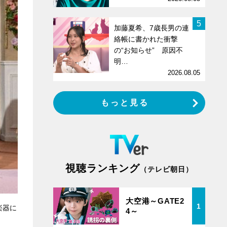
5
加藤夏希、7歳長男の連
絡帳に書かれた衝撃
の“お知らせ” 原因不
明…
2026.08.05
もっと見る
視聴ランキング
（テレビ朝日）
大空港～GATE2
1
楽器に
4～