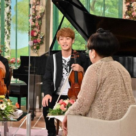
『アイ＝ラブ！げーみん
E齋藤樹愛羅＆佐々木舞
ビュー