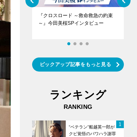
ぐ』＝LOV
『クロスロード ～救命救急の約束
『
香SPインタ
～』今田美桜SPインタビュー
ロ
タ
ピックアップ記事をもっと見る
ランキング
RANKING
1
“ベテラン”船越英一郎が
クビ覚悟のパワハラ謝罪