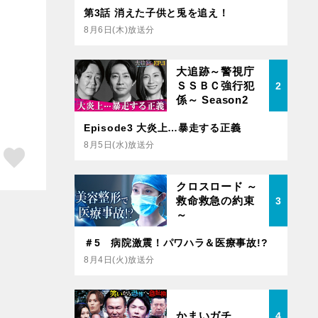
第3話 消えた子供と兎を追え！
8月6日(木)放送分
大追跡～警視庁
ＳＳＢＣ強行犯
2
係～ Season2
Episode3 大炎上…暴走する正義
8月5日(水)放送分
ア
はてブ
スキボタン
クロスロード ～
救命救急の約束
3
～
＃5 病院激震！パワハラ＆医療事故!?
8月4日(火)放送分
かまいガチ
4