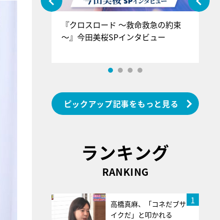
ぐ』＝LOV
『クロスロード ～救命救急の約束
『
香SPインタ
～』今田美桜SPインタビュー
ロ
ン
ピックアップ記事をもっと見る
ランキング
RANKING
1
高橋真麻、「コネだブサ
イクだ」と叩かれる