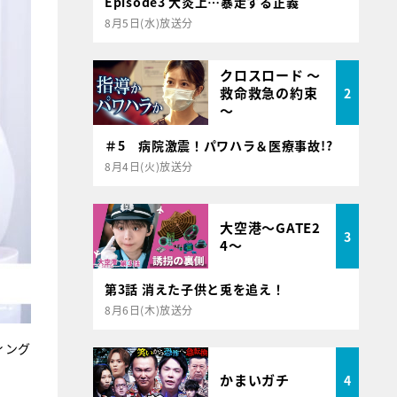
Episode3 大炎上…暴走する正義
8月5日(水)放送分
クロスロード ～
救命救急の約束
2
～
＃5 病院激震！パワハラ＆医療事故!?
8月4日(火)放送分
大空港～GATE2
3
4～
第3話 消えた子供と兎を追え！
8月6日(木)放送分
ィング
かまいガチ
4