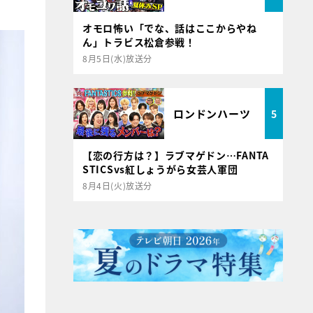
オモロ怖い「でな、話はここからやね
ん」トラビス松倉参戦！
8月5日(水)放送分
ロンドンハーツ
5
【恋の行方は？】ラブマゲドン…FANTA
STICSvs紅しょうがら女芸人軍団
8月4日(火)放送分