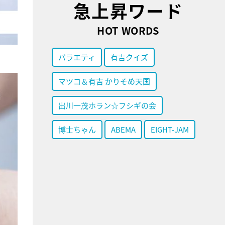
急上昇ワード
HOT WORDS
バラエティ
有吉クイズ
マツコ＆有吉 かりそめ天国
出川一茂ホラン☆フシギの会
博士ちゃん
ABEMA
EIGHT-JAM