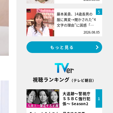
5
藤本美貴、14歳長男の
服に異変→聞かされた“4
文字の理由”に困惑「…
2026.08.05
もっと見る
視聴ランキング
（テレビ朝日）
大追跡～警視庁
ＳＳＢＣ強行犯
1
係～ Season2