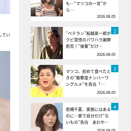
も…“マツコの一言”か
ら…
2026.08.05
2
“ベテラン”船越英一郎が
してい
クビ覚悟のパワハラ謝罪
拒否！“後輩”だけ…
2026.08.05
3
マツコ、初めて食べたと
きの“衝撃度ナンバーワ
ングルメ”を告白「…
2026.08.05
4
若槻千夏、家族にはある
のに…家で自分だけ“な
いもの”告白 あわや…
2026.08.05