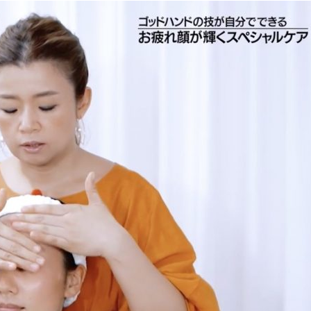
『アイ＝ラブ！げーみん
E齋藤樹愛羅＆佐々木舞
ビュー