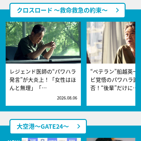
クロスロード ～救命救急の約束～
レジェンド医師の“パワハラ
“ベテラン”船越英一
発言”が大炎上！「女性はほ
ビ覚悟のパワハラ謝
んと無理」「…
否！“後輩”だけに…
2026.08.06
2
大空港～GATE24～