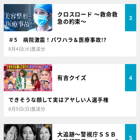
クロスロード ～救命救
3
急の約束～
＃5 病院激震！パワハラ＆医療事故!?
8月4日(火)放送分
有吉クイズ
4
できそうな顔して実はアヤしい人選手権
8月9日(日)放送分
大追跡～警視庁ＳＳＢ
5