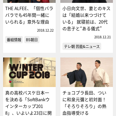
THE ALFEE、「個性バラ
小日向文世、妻とのキス
バラでも45年間一緒に
は「結婚以来つづけて
いられる」意外な理由
いる」 就寝前は、20代
の息子と“ある儀式”
2018.12.22
2018.12.21
番組情報
BS朝日
テレ朝 芸能&ニュース
真の高校バスケ日本一
チョコプラ長田、つい
を決める「SoftBankウ
に和泉元彌と初対面！
インターカップ201
「そろりそろり」の熱
8」、いよいよ23日に開
血指導受ける