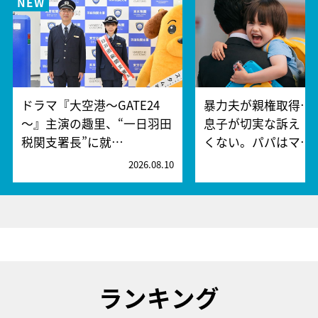
ドラマ『大空港～GATE24
暴力夫が親権取得…
～』主演の趣里、“一日羽田
息子が切実な訴え「
税関支署長”に就…
くない。パパはマ…
2026.08.10
2
ランキング