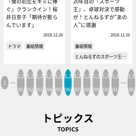
『僕の初恋をキミに捧
20年目の『スポーツ
ぐ』クランクイン！桜
王』、卓球対決で感動
井日奈子「期待が膨ら
が！とんねるずが“あの
んでいます」
人”に感謝
2018.12.20
2018.12.20
ドラマ
番組情報
番組情報
とんねるずのスポーツ王…
1,2
1,2
1,2
1,2
1,2
1,2
1,2
1,2
1,2
1,3
1,3
1,5
1
…
…
91
92
93
94
95
96
97
98
99
00
01
85
トピックス
TOPICS