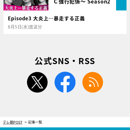
Ｃ強行犯係～ Season2
Episode3 大炎上…暴走する正義
8月5日(水)放送分
公式SNS・RSS
twitter
facebook
rss
テレ朝POST
記事一覧