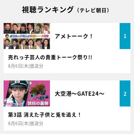
視聴ランキング
（テレビ朝日）
アメトーーク！
1
売れっ子芸人の貴重トーーク祭り!!
8月6日(木)放送分
大空港～GATE24～
2
第3話 消えた子供と兎を追え！
8月6日(木)放送分