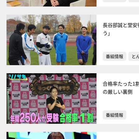
長谷部誠と堂安
う」
番組情報
と
合格率たった1
の厳しい裏側
番組情報