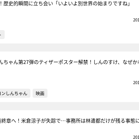
！歴史的瞬間に立ち会い「いよいよ別世界の始まりですね」
20
ト
んちゃん第27弾のティザーポスター解禁！しんのすけ、なぜか
20
ヨンしんちゃん
映画
最終章へ！米倉涼子が失踪で…事務所は林遣都だけが残る事態
20