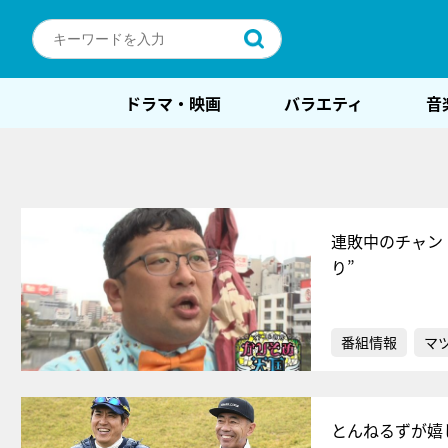
ドラマ・映画
バラエティ
音
連敗中のチャン
り”
番組情報
マ
とんねるずが嬉