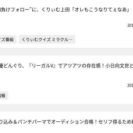
顔負けフォロー”に、くりぃむ上田「オレもこうなりてぇなあ」
20
イズ番組
くりぃむクイズ ミラクル…
優どんぐり、『リーガルV』でアツアツの存在感！小日向文世と
20
情報
り込み＆パンチパーマでオーディション合格！セリフ得るため