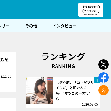
朝POST
ンサー
その他
インタビュー
ランキング
道場破
RANKING
18.12.05
1
高橋真麻、「コネだブサ
イクだ」と叩かれる
も…“マツコの一言”か
ら…
2026.08.05