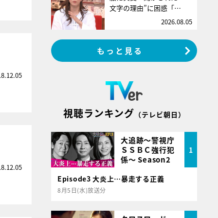
文字の理由”に困惑「…
2026.08.05
もっと見る
18.12.05
視聴ランキング
（テレビ朝日）
大追跡～警視庁
ＳＳＢＣ強行犯
1
係～ Season2
18.12.05
Episode3 大炎上…暴走する正義
8月5日(水)放送分