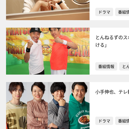
ドラマ
番組
とんねるずのス
ける」
番組情報
と
小手伸也、テレ
ドラマ
番組