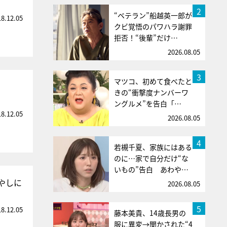
2
“ベテラン”船越英一郎が
18.12.05
クビ覚悟のパワハラ謝罪
拒否！“後輩”だけ…
2026.08.05
3
マツコ、初めて食べたと
きの“衝撃度ナンバーワ
ングルメ”を告白「…
18.12.05
2026.08.05
4
若槻千夏、家族にはある
のに…家で自分だけ“な
いもの”告白 あわや…
やしに
2026.08.05
5
18.12.05
藤本美貴、14歳長男の
服に異変→聞かされた“4