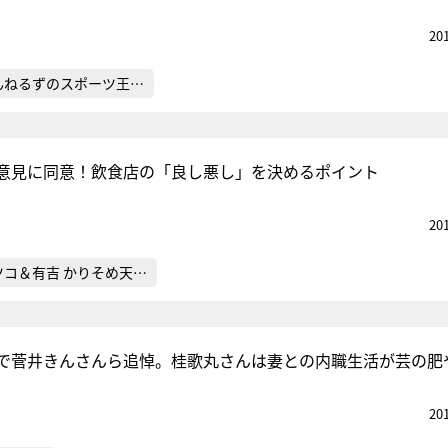
20
んねるずのスポーツ王…
意見に同意！飲食店の「良し悪し」を決めるポイント
20
ツコ＆有吉 かりそめ天…
で菅井きんさんら追悼。桂歌丸さんは妻との内職生活が芸の肥
20