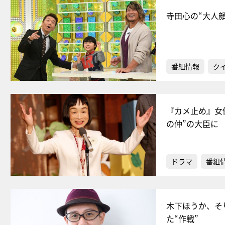
寺田心の“大人
番組情報
ク
『カメ止め』女
の仲”の大臣に
ドラマ
番組
木下ほうか、そ
た“作戦”