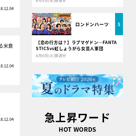
8月5日(水)放送分
18.12.04
ロンドンハーツ
5
【恋の行方は？】ラブマゲドン…FANTA
る米倉
STICSvs紅しょうがら女芸人軍団
8月4日(火)放送分
18.12.04
急上昇ワード
18.12.04
HOT WORDS