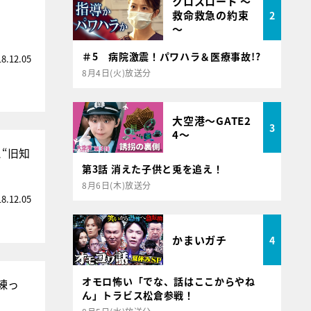
クロスロード ～
救命救急の約束
2
～
＃5 病院激震！パワハラ＆医療事故!?
18.12.05
8月4日(火)放送分
大空港～GATE2
3
4～
“旧知
第3話 消えた子供と兎を追え！
8月6日(木)放送分
18.12.05
かまいガチ
4
オモロ怖い「でな、話はここからやね
練っ
ん」トラビス松倉参戦！