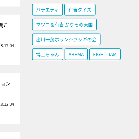
バラエティ
有吉クイズ
聞こ
マツコ＆有吉 かりそめ天国
出川一茂ホラン☆フシギの会
18.12.04
博士ちゃん
ABEMA
EIGHT-JAM
ション
18.12.04