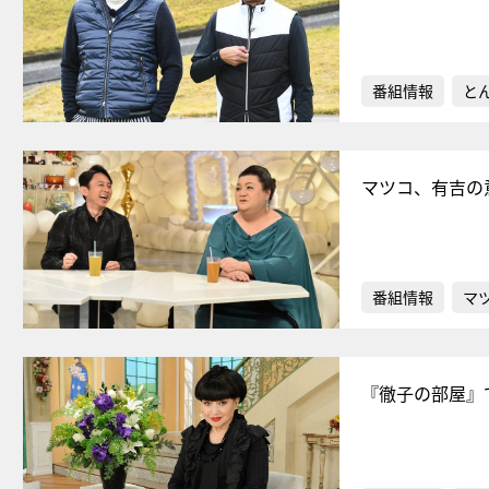
番組情報
と
マツコ、有吉の
番組情報
マ
『徹子の部屋』