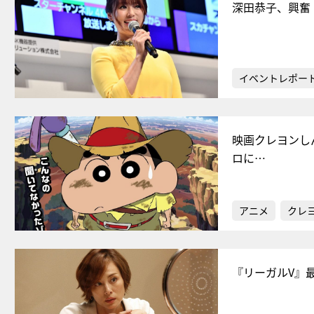
深田恭子、興奮
イベントレポー
映画クレヨンし
ロに…
アニメ
クレ
『リーガルV』