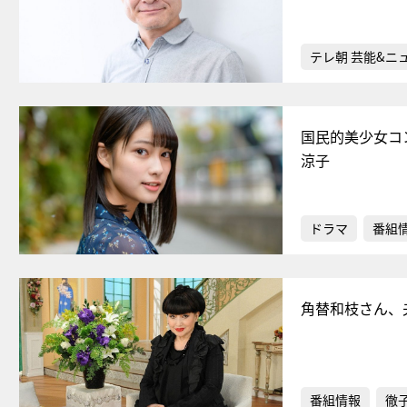
テレ朝 芸能&ニ
国民的美少女コ
涼子
ドラマ
番組
角替和枝さん、
番組情報
徹