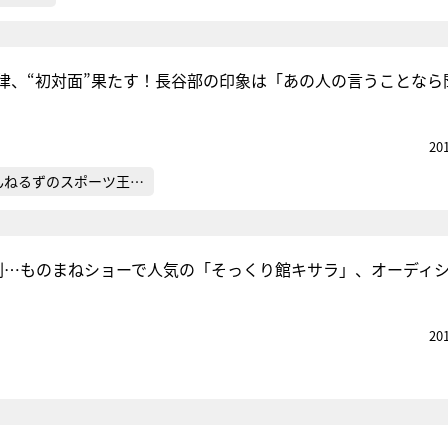
律、“初対面”果たす！長谷部の印象は「あの人の言うことなら
20
んねるずのスポーツ王…
割…ものまねショーで人気の「そっくり館キサラ」、オーディ
20