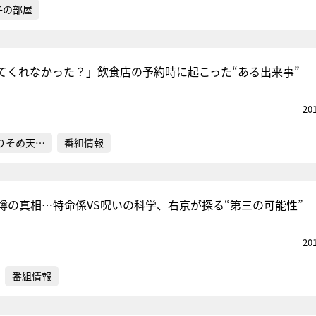
子の部屋
てくれなかった？」飲食店の予約時に起こった“ある出来事”
20
りそめ天…
番組情報
る噂の真相…特命係VS呪いの科学、右京が探る“第三の可能性”
20
番組情報