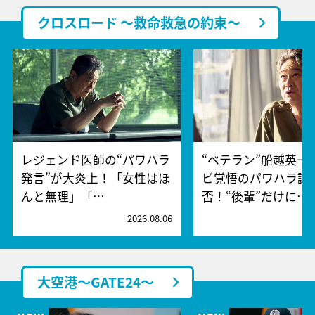
クロスロード ～救命救急の約束～
レジェンド医師の“パワハラ
“ベテラン”船越英一
発言”が大炎上！「女性はほ
ビ覚悟のパワハラ謝
んと無理」「…
否！“後輩”だけに…
2026.08.06
2
大空港～GATE24～