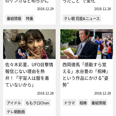
のケンカなど明らかに
ったこと”で変化
2018.12.29
2018.12.28
番組情報
特番
テレ朝 芸能&ニュース
佐々木彩夏、UFO目撃情
西岡德馬「感動すら覚
報信じない理由を熱
える」水谷豊の『相棒』
弁！「宇宙人は服を着
という作品にかける“姿
ていないから」
勢”
2018.12.28
2018.12.28
アイドル
ももクロChan
ドラマ
相棒
番組情報
テレ朝動画