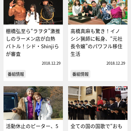
棚橋弘至ら“ラヲタ”激推
高橋真麻も驚き！イノ
しのラーメン店が白熱
シシ猟師に転身、“元社
バトル！シド・Shinjiら
長令嬢”のパワフル移住
が審査
生活
2018.12.29
2018.12.29
番組情報
番組情報
活動休止のピーター、5
全ての国の国歌で“おも