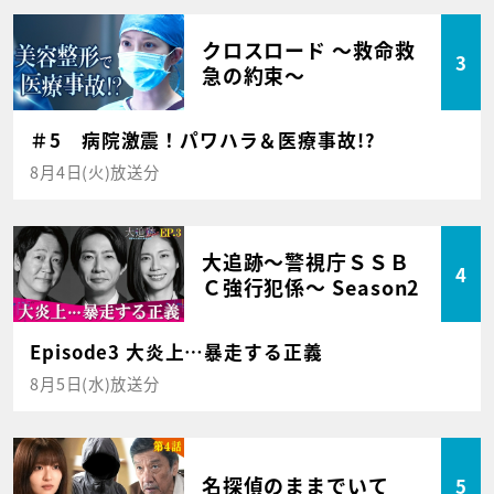
クロスロード ～救命救
3
急の約束～
＃5 病院激震！パワハラ＆医療事故!?
8月4日(火)放送分
大追跡～警視庁ＳＳＢ
4
Ｃ強行犯係～ Season2
Episode3 大炎上…暴走する正義
8月5日(水)放送分
名探偵のままでいて
5