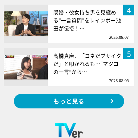
4
既婚・彼女持ち男を見極め
る“一言質問”をレインボー池
田が伝授！…
2026.08.07
5
高橋真麻、「コネだブサイク
だ」と叩かれるも…“マツコ
の一言”から…
2026.08.05
もっと見る