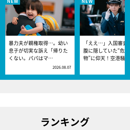
暴力夫が親権取得…。幼い
「ええ…」入国審査
息子が切実な訴え「帰りた
腹に隠していた“危険
くない。パパはマ…
物”に仰天！空港騒
2026.08.07
2
ランキング