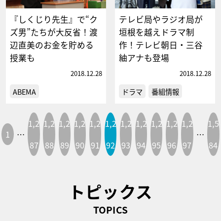
『しくじり先生』で“ク
テレビ局やラジオ局が
ズ男”たちが大反省！渡
垣根を越えドラマ制
辺直美のお金を貯める
作！テレビ朝日・三谷
授業も
紬アナも登場
2018.12.28
2018.12.28
ABEMA
ドラマ
番組情報
1,2
1,2
1,2
1,2
1,2
1,2
1,2
1,2
1,2
1,2
1,2
1,5
1
…
…
87
88
89
90
91
92
93
94
95
96
97
84
トピックス
TOPICS