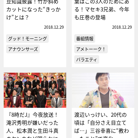
豆知識披露！竹が斜め
葉はこの3人のためにあ
カットになった“きっか
る！マセキ3兄弟、今年
け”とは？
も圧巻の登場
2018.12.29
2018.12.29
グッド！モーニング
番組情報
アナウンサーズ
アメトーーク！
バラエティ
『8時だJ』今夜放送！
渡辺いっけい、20代の
滝沢秀明が嫌いだった
頃は「自分さえ目立て
人、松本潤と生田斗真
ば…」三谷幸喜に“教わ