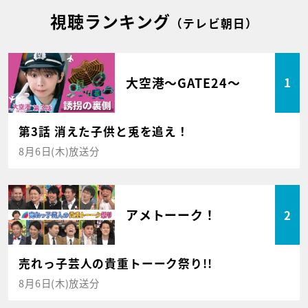
視聴ランキング
（テレビ朝日）
大空港～GATE24～
1
第3話 消えた子供と兎を追え！
8月6日(木)放送分
アメトーーク！
2
売れっ子芸人の貴重トーーク祭り!!
8月6日(木)放送分