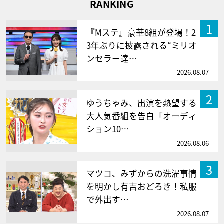
RANKING
1
『Mステ』豪華8組が登場！2
3年ぶりに披露される“ミリオ
ンセラー達…
2026.08.07
2
ゆうちゃみ、出演を熱望する
大人気番組を告白「オーディ
ション10…
2026.08.06
3
マツコ、みずからの洗濯事情
を明かし有吉おどろき！私服
で外出す…
2026.08.07