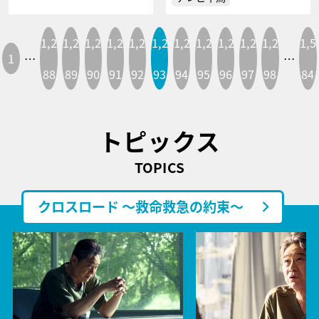
1,2
1,2
1,2
1,2
1,2
1,2
1,2
1,2
1,2
1,2
1,2
1,5
1
…
…
88
89
90
91
92
93
94
95
96
97
98
84
トピックス
TOPICS
クロスロード ～救命救急の約束～