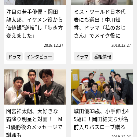
注目の若手俳優・岡田
ミス・ワールド日本代
龍太郎、イケメン役から
表にも選出！中川知
価値観“逆転”し「歩き方
香、ドラマ『私のおじ
変えました」
さん』でメイク役に
2018.12.27
2018.12.27
ドラマ
インタビュー
ドラマ
番組情報
間宮祥太朗、大好きな
城田優33歳、小手伸也4
霜降り明星と対面！ M
5歳に！岡田結実らが名
-1優勝後のメッセージで
前入りバスローブ贈る
謝罪も
2018.12.26