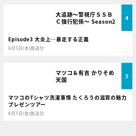
大追跡～警視庁ＳＳＢ
4
Ｃ強行犯係～ Season2
Episode3 大炎上…暴走する正義
8月5日(水)放送分
マツコ＆有吉 かりそめ
5
天国
マツコのTシャツ洗濯事情 たくろうの滋賀の魅力
プレゼンツアー
8月7日(金)放送分