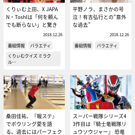
くりぃむ上田、X JAPA
平野ノラ、まさかの号
N・Toshlは「何を頼ん
泣！有吉弘行との“意外
でも断らない」と驚き
な過去”
2018.12.26
2018.12.26
番組情報
バラエティ
番組情報
バラエティ
くりぃむクイズ ミラク
ル…
桑田佳祐、『報ステ』
スーパー戦隊シリーズ4
でボウリング愛を語
3作目は『騎士竜戦隊リ
る。過去にはパーフェク
ュウソウジャー』 恐竜