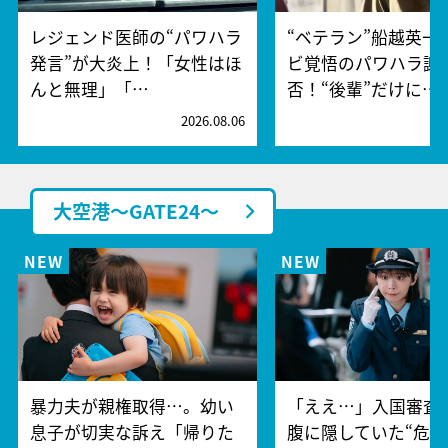
レジェンド医師の“パワハラ
“ベテラン”船越英一
発言”が大炎上！「女性はほ
ビ覚悟のパワハラ謝
んと無理」「…
否！“後輩”だけに…
2026.08.06
2
大空港～GATE24～
暴力夫が親権取得…。幼い
「ええ…」入国審査
息子が切実な訴え「帰りた
腹に隠していた“危険