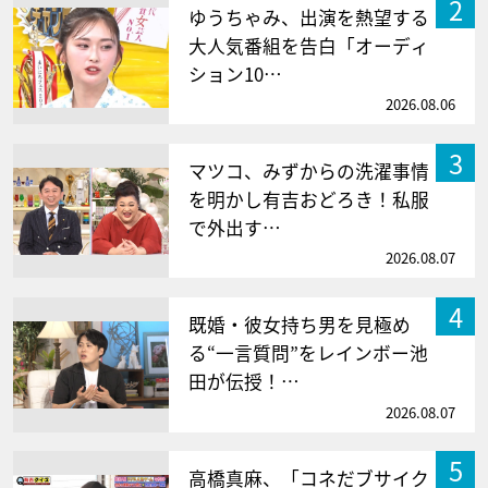
2
ゆうちゃみ、出演を熱望する
大人気番組を告白「オーディ
ション10…
2026.08.06
3
マツコ、みずからの洗濯事情
を明かし有吉おどろき！私服
で外出す…
2026.08.07
4
既婚・彼女持ち男を見極め
る“一言質問”をレインボー池
田が伝授！…
2026.08.07
5
高橋真麻、「コネだブサイク