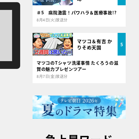
～
＃5 病院激震！パワハラ＆医療事故!?
8月4日(火)放送分
マツコ＆有吉 か
5
りそめ天国
マツコのTシャツ洗濯事情 たくろうの滋
賀の魅力プレゼンツアー
8月7日(金)放送分