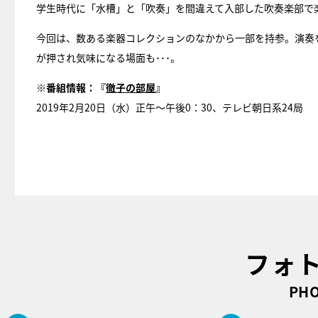
学生時代に「水槽」と「吹奏」を間違えて入部した吹奏楽部で
今回は、数ある楽器コレクションのなかから一部を持参。演奏
が押され気味になる場面も･･･。
※番組情報：
『
徹子の部屋
』
2019年2月20日（水）正午～午後0：30、テレビ朝日系24局
フォ
PHO