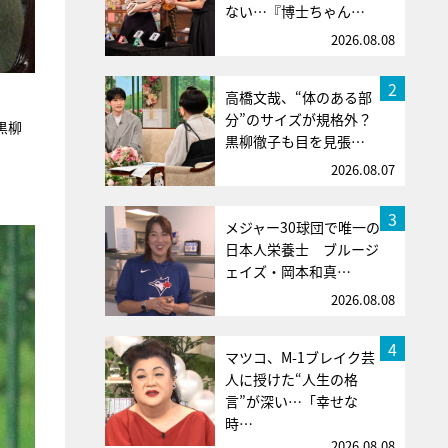
ない…『博士ちゃん…
2026.08.08
2
高橋文哉、“体のある部
分”のサイズが規格外？
黒柳
黒柳徹子も目を見張…
2026.08.07
3
メジャー30球団で唯一の
日本人栄養士 ブルージ
ェイズ・岡本和真…
2026.08.08
4
マツコ、M-1ブレイク芸
人に授けた“人生の格
言”が深い…「幸せな
時…
2026.08.08