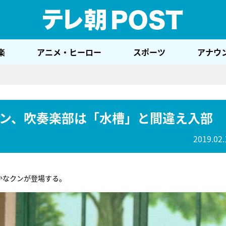
テレ
楽
アニメ・ヒーロー
スポーツ
アナウ
ン、吹奏楽部は「水槽」と間違え入部
2019.02.
かなクンが登場する。