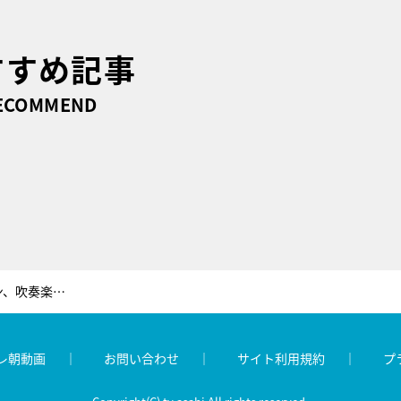
すすめ記事
ECOMMEND
楽器演奏でも注目集めるさかなクン、吹奏楽部は「水槽」と間違え入部
レ朝動画
お問い合わせ
サイト利用規約
プ