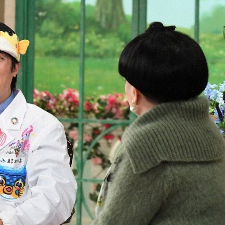
『アイ＝ラブ！げーみん
E齋藤樹愛羅＆佐々木舞
ビュー