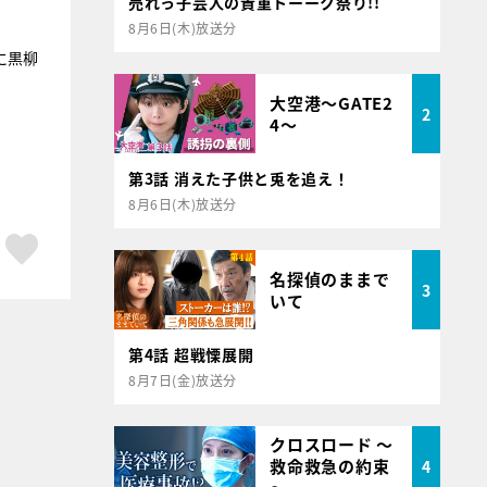
売れっ子芸人の貴重トーーク祭り!!
8月6日(木)放送分
に黒柳
大空港～GATE2
2
4～
第3話 消えた子供と兎を追え！
8月6日(木)放送分
ア
はてブ
スキボタン
名探偵のままで
3
いて
第4話 超戦慄展開
8月7日(金)放送分
クロスロード ～
救命救急の約束
4