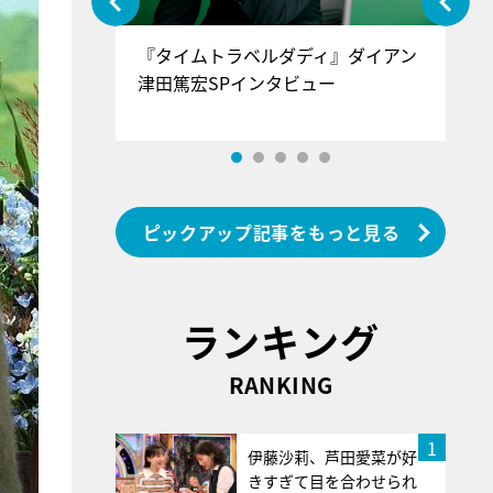
ぐ』＝LOV
『タイムトラベルダディ』ダイアン
『
香SPインタ
津田篤宏SPインタビュー
～
ピックアップ記事をもっと見る
ランキング
RANKING
1
伊藤沙莉、芦田愛菜が好
きすぎて目を合わせられ