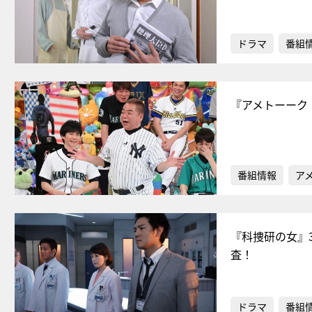
ドラマ
番組
『アメトーーク
番組情報
ア
『科捜研の女』
査！
ドラマ
番組