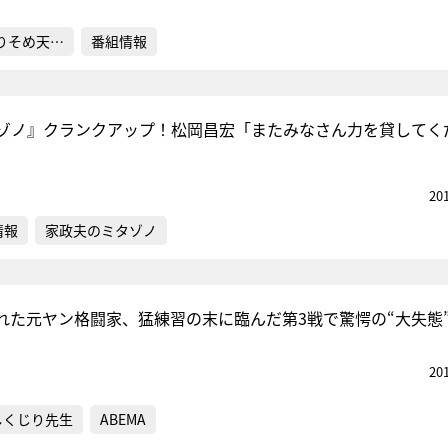
りそめ天…
番組情報
ゾノ』クランクアップ！松岡昌宏「またみなさん力を貸してく
20
情報
家政夫のミタゾノ
された元ヤン格闘家、猛練習の末に臨んだ第3戦で驚愕の“大失態
20
しくじり先生
ABEMA