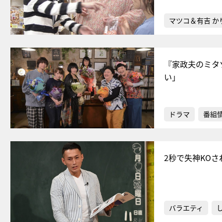
マツコ＆有吉 か
『家政夫のミタ
い」
ドラマ
番組
2秒で失神KO
バラエティ