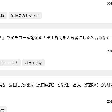
20
情報
家政夫のミタゾノ
！』でイチロー感謝企画！出川哲朗を人気者にした名言も紹介
20
メトーーク！
バラエティ
3話、帰国した相馬（長田成哉）と後任・呂太（渡部秀）が共
20
情報