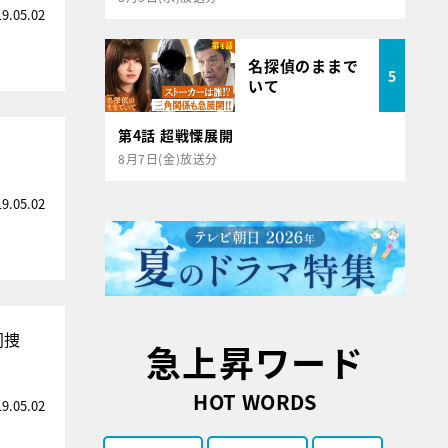
19.05.02
名探偵のままで
5
いて
第4話 超戦慄展開
8月7日(金)放送分
19.05.02
同捜
急上昇ワード
HOT WORDS
19.05.02