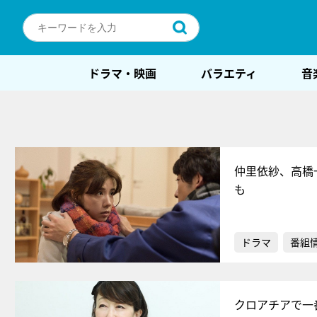
ドラマ・映画
バラエティ
音
仲里依紗、高橋
も
ドラマ
番組
クロアチアで一