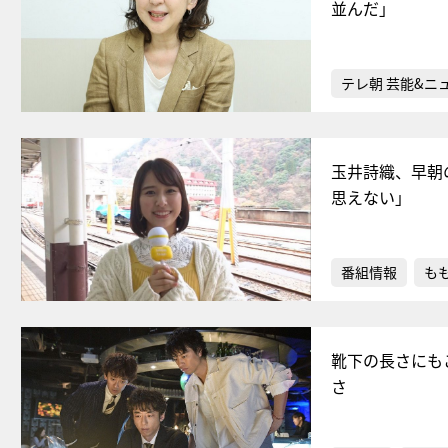
並んだ」
テレ朝 芸能&ニ
玉井詩織、早朝
思えない」
番組情報
もも
靴下の長さにも
さ