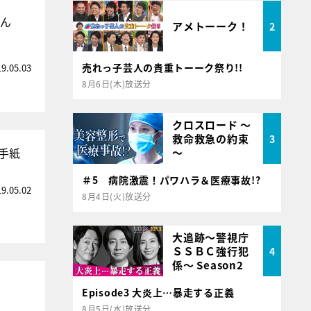
なん
アメトーーク！
2
売れっ子芸人の貴重トーーク祭り!!
19.05.03
8月6日(木)放送分
クロスロード ～
救命救急の約束
3
手紙
～
＃5 病院激震！パワハラ＆医療事故!?
19.05.02
8月4日(火)放送分
大追跡～警視庁
ＳＳＢＣ強行犯
4
係～ Season2
Episode3 大炎上…暴走する正義
8月5日(水)放送分