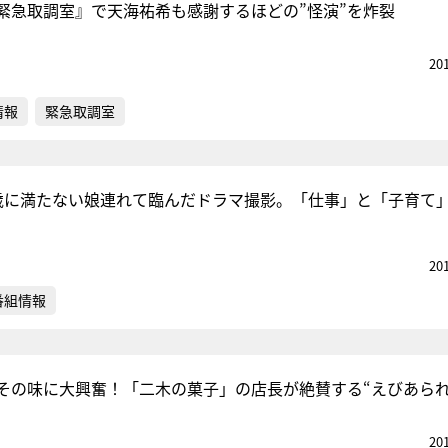
緊急取調室』で天海祐希も感謝するほどの”怪演”を炸裂
20
情報
緊急取調室
歳に満たない娘連れて臨んだドラマ撮影。「仕事」と「子育て
20
番組情報
その味に大興奮！「二木の菓子」の店長が絶賛する“えびあられ
20