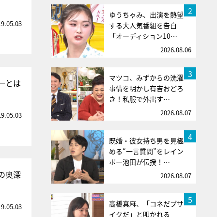
2
ゆうちゃみ、出演を熱望
19.05.03
する大人気番組を告白
「オーディション10…
2026.08.06
3
マツコ、みずからの洗濯
一とは
事情を明かし有吉おどろ
き！私服で外出す…
2026.08.07
19.05.03
4
既婚・彼女持ち男を見極
める“一言質問”をレイン
ボー池田が伝授！…
の奥深
2026.08.07
5
高橋真麻、「コネだブサ
19.05.03
イクだ」と叩かれる