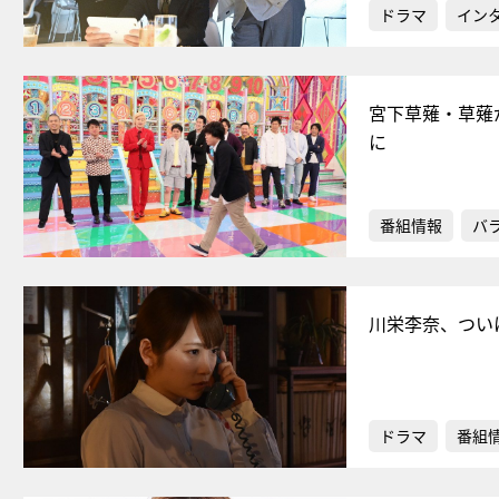
ドラマ
イン
宮下草薙・草薙
に
番組情報
バ
川栄李奈、つい
ドラマ
番組