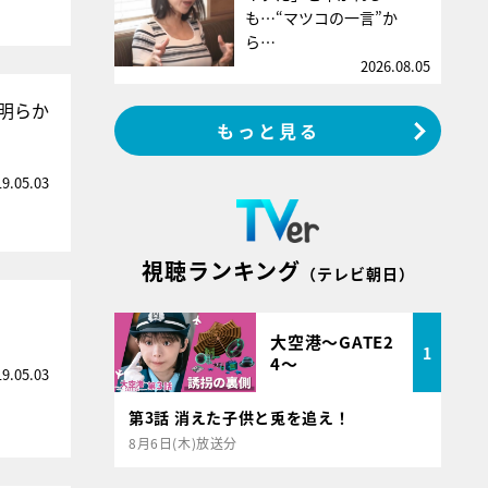
も…“マツコの一言”か
ら…
2026.08.05
明らか
もっと見る
19.05.03
視聴ランキング
（テレビ朝日）
大空港～GATE2
1
4～
19.05.03
第3話 消えた子供と兎を追え！
8月6日(木)放送分