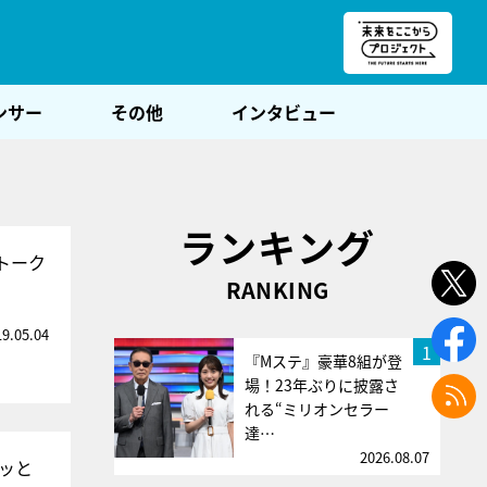
朝POST
ンサー
その他
インタビュー
ランキング
トーク
RANKING
19.05.04
1
『Mステ』豪華8組が登
場！23年ぶりに披露さ
れる“ミリオンセラー
達…
2026.08.07
ッと