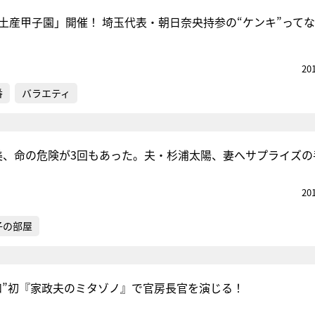
お土産甲子園」開催！ 埼玉代表・朝日奈央持参の“ケンキ”って
20
番
バラエティ
美、命の危険が3回もあった。夫・杉浦太陽、妻へサプライズの
20
子の部屋
和”初『家政夫のミタゾノ』で官房長官を演じる！