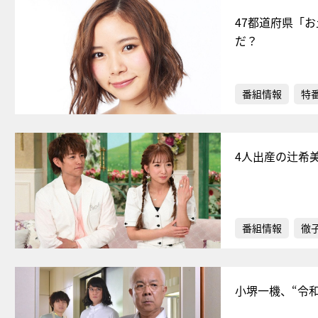
47都道府県「
だ？
番組情報
特
4人出産の辻希
番組情報
徹
小堺一機、“令