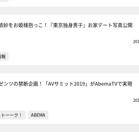
依紗をお姫様抱っこ！『東京独身男子』お家デート写真公開
20
情報
ンツの禁断企画！「AVサミット2019」がAbemaTVで実現
20
メトーーク！
ABEMA