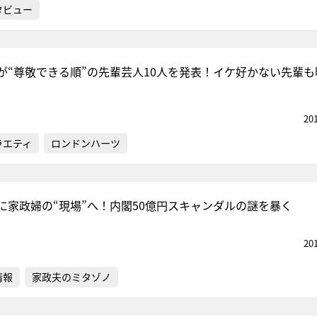
タビュー
が“尊敬できる順”の先輩芸人10人を発表！イケ好かない先輩も
20
ラエティ
ロンドンハーツ
に家政婦の“現場”へ！内閣50億円スキャンダルの謎を暴く
20
情報
家政夫のミタゾノ