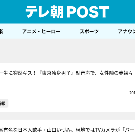
テレ
楽
アニメ・ヒーロー
スポーツ
アナウ
一生に突然キス！『東京独身男子』副音声で、女性陣の赤裸々
20
情報
番有名な日本人歌手・山口いづみ。現地ではTVカメラが「バー