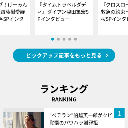
ブ！げーみん
『タイムトラベルダデ
『クロスロー
E齋藤樹愛羅
ィ』ダイアン津田篤宏S
救急の約束
香SPインタ
Pインタビュー
桜SPイ
ピックアップ記事をもっと見る
ランキング
RANKING
1
“ベテラン”船越英一郎がクビ
覚悟のパワハラ謝罪拒