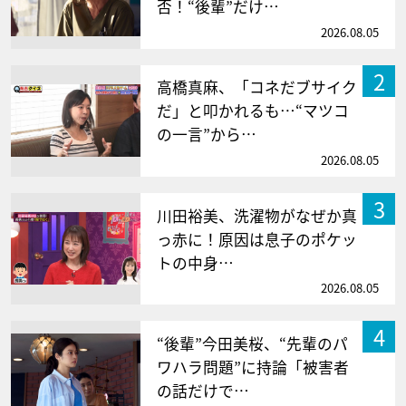
否！“後輩”だけ…
2026.08.05
2
高橋真麻、「コネだブサイク
だ」と叩かれるも…“マツコ
の一言”から…
2026.08.05
3
川田裕美、洗濯物がなぜか真
っ赤に！原因は息子のポケッ
トの中身…
2026.08.05
4
“後輩”今田美桜、“先輩のパ
ワハラ問題”に持論「被害者
の話だけで…