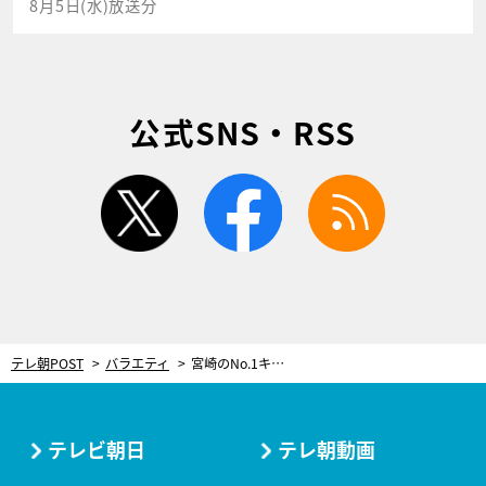
8月5日(水)放送分
公式SNS・RSS
twitter
facebook
rss
テレ朝POST
バラエティ
宮崎のNo.1キャバ嬢、“何もつけてない状態”で登場！ずん飯尾は「伝説の裸族」と大興奮
テレビ朝日
テレ朝動画