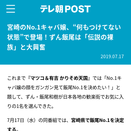
menu
テレ朝POST
宮崎のNo.1キャバ嬢、“何もつけてない
状態”で登場！ずん飯尾は「伝説の裸
族」と大興奮
2019.07.17
これまで
『マツコ＆有吉 かりそめ天国』
では「No.1キ
ャバ嬢の顔をガンガン見て飯尾No.1を決めたい！」と
題して、ずん・飯尾和樹が日本各地の歓楽街でお気に入
りの1名を選んできた。
7月17日（水）の同番組では、
宮崎県で飯尾No.1を決定
する
。