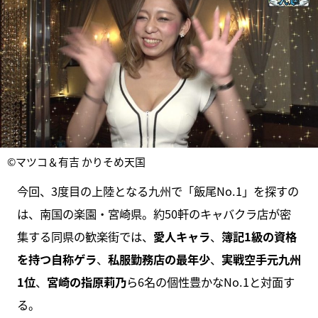
©マツコ＆有吉 かりそめ天国
今回、3度目の上陸となる九州で「飯尾No.1」を探すの
は、南国の楽園・宮崎県。約50軒のキャバクラ店が密
集する同県の歓楽街では、
愛人キャラ
、
簿記1級の資格
を持つ自称ゲラ
、
私服勤務店の最年少
、
実戦空手元九州
1位
、
宮崎の指原莉乃
ら6名の個性豊かなNo.1と対面す
る。