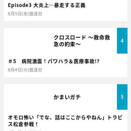
Episode3 大炎上…暴走する正義
8月5日(水)放送分
クロスロード ～救命救
4
急の約束～
＃5 病院激震！パワハラ＆医療事故!?
8月4日(火)放送分
かまいガチ
5
オモロ怖い「でな、話はここからやねん」トラビ
ス松倉参戦！