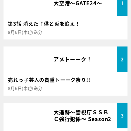
大空港～GATE24～
1
第3話 消えた子供と兎を追え！
8月6日(木)放送分
アメトーーク！
2
売れっ子芸人の貴重トーーク祭り!!
8月6日(木)放送分
大追跡～警視庁ＳＳＢ
3
Ｃ強行犯係～ Season2