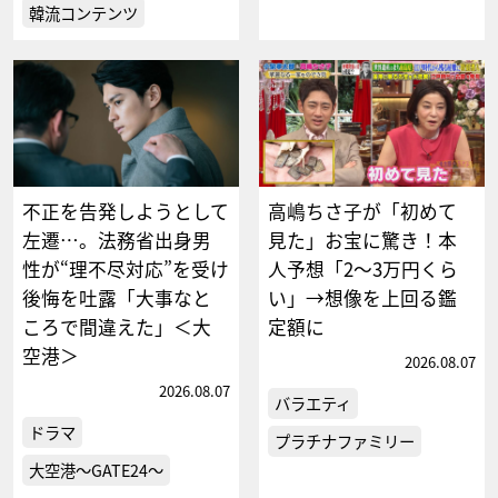
韓流コンテンツ
不正を告発しようとして
高嶋ちさ子が「初めて
左遷…。法務省出身男
見た」お宝に驚き！本
性が“理不尽対応”を受け
人予想「2～3万円くら
後悔を吐露「大事なと
い」→想像を上回る鑑
ころで間違えた」＜大
定額に
空港＞
2026.08.07
2026.08.07
バラエティ
ドラマ
プラチナファミリー
大空港～GATE24～