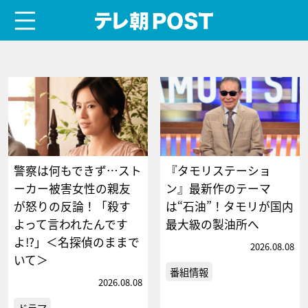
menu
テレ朝POST
警察は何もできず…スト
『タモリステーショ
ーカー被害女性の親友
ン』最新作のテーマ
が怒りの反論！「殺す
は“石油”！タモリが国内
よって言われたんです
最大級の製油所へ
よ!?」＜名探偵のままで
2026.08.08
いて＞
番組情報
2026.08.08
ドラマ