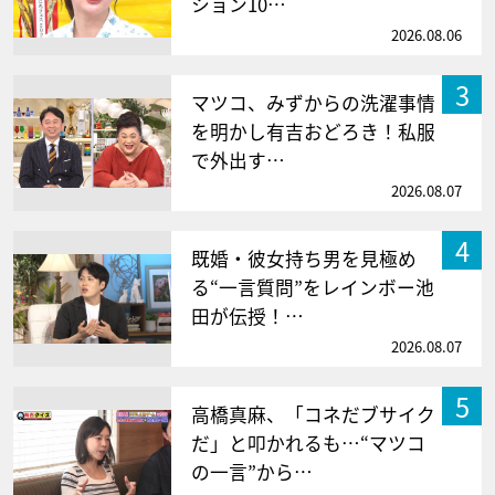
ション10…
2026.08.06
3
マツコ、みずからの洗濯事情
を明かし有吉おどろき！私服
で外出す…
2026.08.07
4
既婚・彼女持ち男を見極め
る“一言質問”をレインボー池
田が伝授！…
2026.08.07
5
高橋真麻、「コネだブサイク
だ」と叩かれるも…“マツコ
の一言”から…