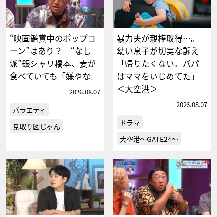
“映画鑑賞中のポップコ
暴力夫が親権取得…。
ーン”はあり？ “なし
幼い息子が切実な訴え
派”銀シャリ橋本、妻が
「帰りたくない。パパ
食べていても「嫌やな」
はママをいじめてた」
＜大空港＞
2026.08.07
2026.08.07
バラエティ
ドラマ
見取り図じゃん
大空港～GATE24～