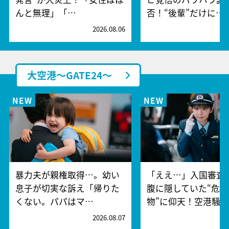
んと無理」「…
否！“後輩”だけに…
2026.08.06
2
大空港～GATE24～
暴力夫が親権取得…。幼い
「ええ…」入国審査
息子が切実な訴え「帰りた
腹に隠していた“危険
くない。パパはマ…
物”に仰天！空港騒
2026.08.07
2