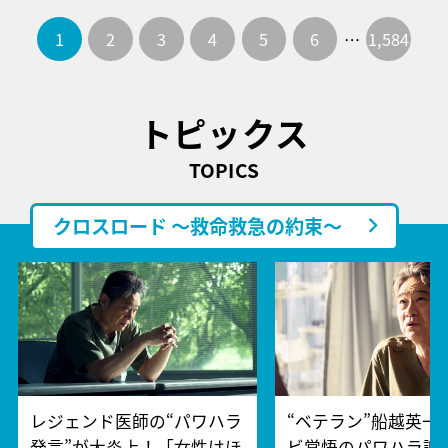
1
2
3
4
5
6
…
1,584
トピックス
TOPICS
クロスロード ～救命救急の約束～
レジェンド医師の“パワハラ
“ベテラン”船越英一
発言”が大炎上！「女性はほ
ビ覚悟のパワハラ謝