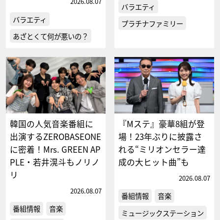
2026.08.07
バラエティ
バラエティ
プラチナファミリー
あざとくて何が悪いの？
韓国の人気音楽番組に
『Mステ』豪華8組が登
出演するZEROBASEONE
場！23年ぶりに披露さ
に密着！Mrs. GREEN AP
れる“ミリオンセラー達
PLE・若井滉斗もノリノ
成の大ヒット曲”も
リ
2026.08.07
2026.08.07
番組情報
音楽
番組情報
音楽
ミュージックステーション