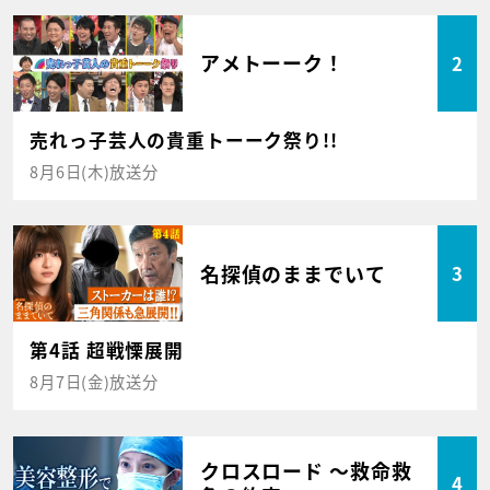
アメトーーク！
2
売れっ子芸人の貴重トーーク祭り!!
8月6日(木)放送分
名探偵のままでいて
3
第4話 超戦慄展開
8月7日(金)放送分
クロスロード ～救命救
4