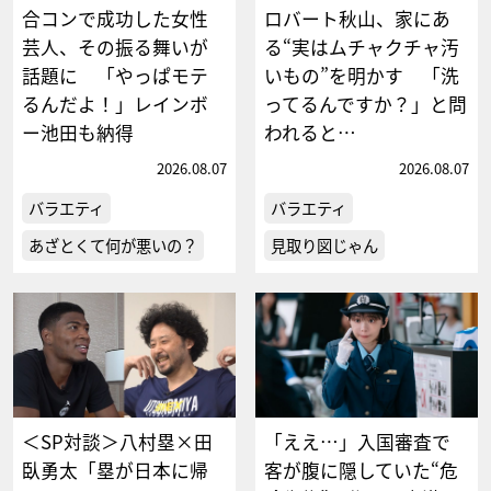
合コンで成功した女性
ロバート秋山、家にあ
芸人、その振る舞いが
る“実はムチャクチャ汚
話題に 「やっぱモテ
いもの”を明かす 「洗
るんだよ！」レインボ
ってるんですか？」と問
ー池田も納得
われると…
2026.08.07
2026.08.07
バラエティ
バラエティ
あざとくて何が悪いの？
見取り図じゃん
＜SP対談＞八村塁×田
「ええ…」入国審査で
臥勇太「塁が日本に帰
客が腹に隠していた“危