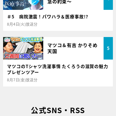
急の約束～
＃5 病院激震！パワハラ＆医療事故!?
8月4日(火)放送分
マツコ＆有吉 かりそめ
5
天国
マツコのTシャツ洗濯事情 たくろうの滋賀の魅力
プレゼンツアー
8月7日(金)放送分
公式SNS・RSS