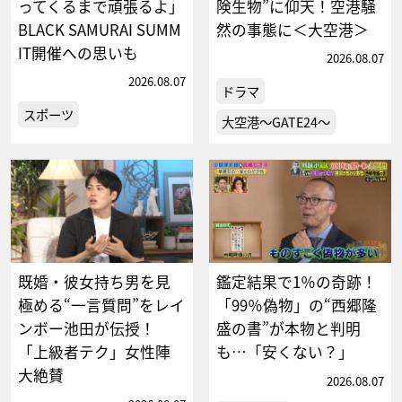
ってくるまで頑張るよ」
険生物”に仰天！空港騒
BLACK SAMURAI SUMM
然の事態に＜大空港＞
IT開催への思いも
2026.08.07
2026.08.07
ドラマ
スポーツ
大空港～GATE24～
既婚・彼女持ち男を見
鑑定結果で1％の奇跡！
極める“一言質問”をレイ
「99％偽物」の“西郷隆
ンボー池田が伝授！
盛の書”が本物と判明
「上級者テク」女性陣
も…「安くない？」
大絶賛
2026.08.07