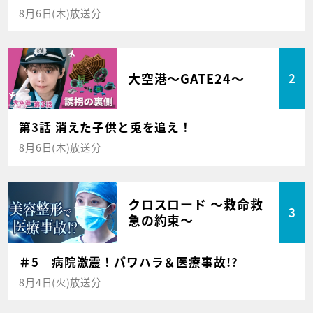
8月6日(木)放送分
大空港～GATE24～
2
第3話 消えた子供と兎を追え！
8月6日(木)放送分
クロスロード ～救命救
3
急の約束～
＃5 病院激震！パワハラ＆医療事故!?
8月4日(火)放送分