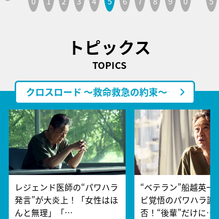
0
1
2
3
4
5
6
7
8
9
0
5
トピックス
TOPICS
クロスロード ～救命救急の約束～
レジェンド医師の“パワハラ
“ベテラン”船越英一
発言”が大炎上！「女性はほ
ビ覚悟のパワハラ謝
んと無理」「…
否！“後輩”だけに…