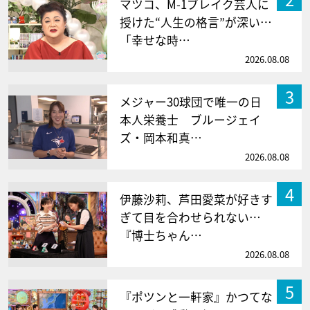
マツコ、M-1ブレイク芸人に
授けた“人生の格言”が深い…
「幸せな時…
2026.08.08
3
メジャー30球団で唯一の日
本人栄養士 ブルージェイ
ズ・岡本和真…
2026.08.08
4
伊藤沙莉、芦田愛菜が好きす
ぎて目を合わせられない…
『博士ちゃん…
2026.08.08
5
『ポツンと一軒家』かつてな