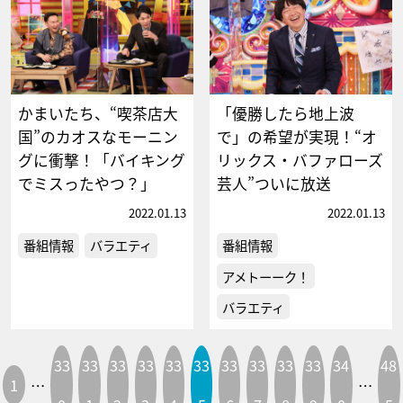
かまいたち、“喫茶店大
「優勝したら地上波
国”のカオスなモーニン
で」の希望が実現！“オ
グに衝撃！「バイキング
リックス・バファローズ
でミスったやつ？」
芸人”ついに放送
2022.01.13
2022.01.13
番組情報
バラエティ
番組情報
アメトーーク！
バラエティ
33
33
33
33
33
33
33
33
33
33
34
48
1
…
…