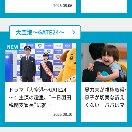
2026.08.06
2
大空港～GATE24～
ドラマ『大空港～GATE24
暴力夫が親権取得…
～』主演の趣里、“一日羽田
息子が切実な訴え「
税関支署長”に就…
くない。パパはマ…
2026.08.10
2