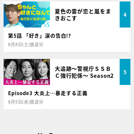
夏色の雲が恋と嵐をま
4
きおこす
第5話 「好き」涙の告白!?
8月8日(土)放送分
大追跡～警視庁ＳＳＢ
5
Ｃ強行犯係～ Season2
Episode3 大炎上…暴走する正義
8月5日(水)放送分