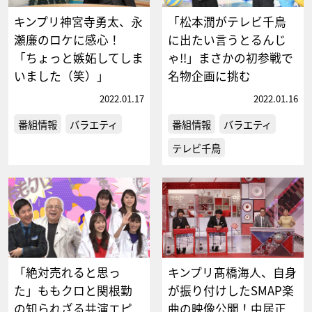
キンプリ神宮寺勇太、永
「松本潤がテレビ千鳥
瀬廉のロケに感心！
に出たい言うとるんじ
「ちょっと嫉妬してしま
ゃ!!」まさかの初参戦で
いました（笑）」
名物企画に挑む
2022.01.17
2022.01.16
番組情報
バラエティ
番組情報
バラエティ
テレビ千鳥
「絶対売れると思っ
キンプリ髙橋海人、自身
た」ももクロと関根勤
が振り付けしたSMAP楽
の知られざる共演エピ
曲の映像公開！中居正