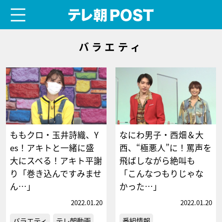
menu
テレ朝POST
バラエティ
ももクロ・玉井詩織、Y
なにわ男子・西畑＆大
es！アキトと一緒に盛
西、“極悪人”に！罵声を
大にスベる！アキト平謝
飛ばしながら絶叫も
り「巻き込んですみませ
「こんなつもりじゃな
ん…」
かった…」
2022.01.20
2022.01.20
バラエティ
テレ朝動画
番組情報