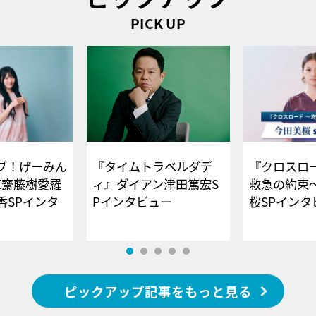
PICK UP
ブ！げーみん
『タイムトラベルダデ
『クロスロー
E齋藤樹愛羅
ィ』ダイアン津田篤宏S
救急の約束
香SPインタ
Pインタビュー
桜SPイ
ピックアップ記事をもっと見る