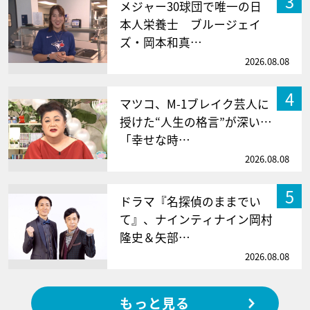
3
メジャー30球団で唯一の日
本人栄養士 ブルージェイ
ズ・岡本和真…
2026.08.08
4
マツコ、M-1ブレイク芸人に
授けた“人生の格言”が深い…
「幸せな時…
2026.08.08
5
ドラマ『名探偵のままでい
て』、ナインティナイン岡村
隆史＆矢部…
2026.08.08
もっと見る