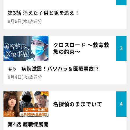
第3話 消えた子供と兎を追え！
8月6日(木)放送分
クロスロード ～救命救
3
急の約束～
＃5 病院激震！パワハラ＆医療事故!?
8月4日(火)放送分
名探偵のままでいて
4
第4話 超戦慄展開