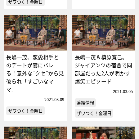
ザワつく！金曜日
長嶋一茂、恋愛相手と
長嶋一茂＆槙原寛己。
のデートが妻にバレ
ジャイアンツの宿舎で同
る！意外な“クセ”から見
部屋だった2人が明かす
破られ「すごいなマ
爆笑エピソード
マ」
2021.03.05
2021.03.09
番組情報
ザワつく！金曜日
ザワつく！金曜日