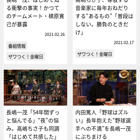
る衝撃の事実！かつて
音楽家に毎年おねだり
のチームメート・槙原寛
する“あるもの”「普段は
己が暴露
しない。勝負のときだ
け」
2021.02.26
2021.02.17
番組情報
ザワつく！金曜日
ザワつく！金曜日
長嶋一茂「54年間ずっ
内田篤人「野球はズル
と悩んでる」“夜”の悩
い」長年抱えた“野球選
み。高嶋ちさ子も同調
手への不満”を長嶋一茂
「はじめて共感した」
にぶちまける