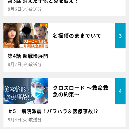
第3話 消えた子供と兎を追え！
8月6日(木)放送分
名探偵のままでいて
3
第4話 超戦慄展開
8月7日(金)放送分
クロスロード ～救命救
4
急の約束～
＃5 病院激震！パワハラ＆医療事故!?
8月4日(火)放送分