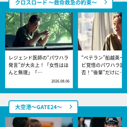
クロスロード ～救命救急の約束～
レジェンド医師の“パワハラ
“ベテラン”船越英一
発言”が大炎上！「女性はほ
ビ覚悟のパワハラ謝
んと無理」「…
否！“後輩”だけに…
2026.08.06
2
大空港～GATE24～