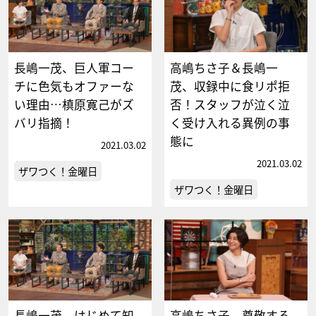
長嶋一茂、巨人軍コー
高嶋ちさ子＆長嶋一
チに色気もオファーな
茂、収録中に食リポ拒
い理由…槙原寛己がズ
否！スタッフが泣く泣
バリ指摘！
く受け入れる異例の事
態に
2021.03.02
2021.03.02
ザワつく！金曜日
ザワつく！金曜日
長嶋一茂、はじめて知
高嶋ちさ子、尊敬する