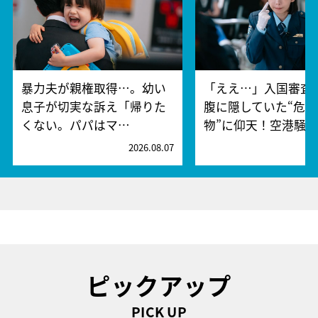
暴力夫が親権取得…。幼い
「ええ…」入国審査
息子が切実な訴え「帰りた
腹に隠していた“危険
くない。パパはマ…
物”に仰天！空港騒
2026.08.07
2
ピックアップ
PICK UP