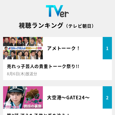
視聴ランキング
（テレビ朝日）
アメトーーク！
1
売れっ子芸人の貴重トーーク祭り!!
8月6日(木)放送分
大空港～GATE24～
2