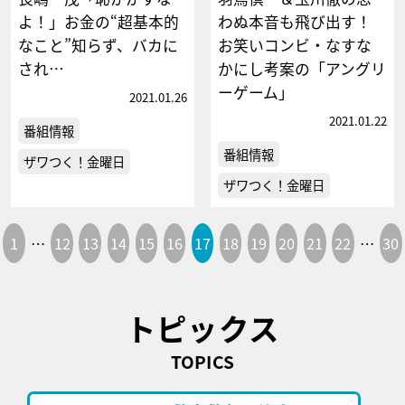
よ！」お金の“超基本的
わぬ本音も飛び出す！
なこと”知らず、バカに
お笑いコンビ・なすな
され…
かにし考案の「アングリ
ーゲーム」
2021.01.26
2021.01.22
番組情報
番組情報
ザワつく！金曜日
ザワつく！金曜日
1
…
12
13
14
15
16
17
18
19
20
21
22
…
30
トピックス
TOPICS