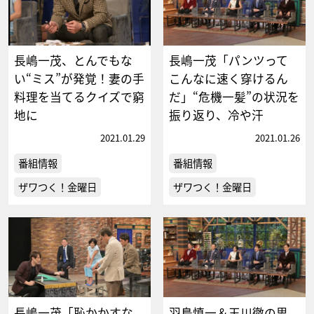
長嶋一茂、とんでもな
長嶋一茂「パンツって
い“ミス”が発覚！妻の手
こんなに速く穿けるん
料理を当てるクイズで窮
だ」“危機一髪”の状況を
地に
振り返り、冷や汗
2021.01.29
2021.01.26
番組情報
番組情報
ザワつく！金曜日
ザワつく！金曜日
長嶋一茂「恥かかすな
羽鳥慎一＆玉川徹の思