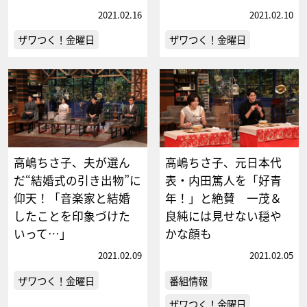
2021.02.16
2021.02.10
ザワつく！金曜日
ザワつく！金曜日
高嶋ちさ子、夫が選ん
高嶋ちさ子、元日本代
だ“結婚式の引き出物”に
表・内田篤人を「好青
仰天！「音楽家と結婚
年！」と絶賛 一茂＆
したことを印象づけた
良純には見せない穏や
いって…」
かな顔も
2021.02.09
2021.02.05
ザワつく！金曜日
番組情報
ザワつく！金曜日