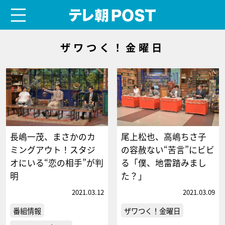
menu
テレ朝POST
ザワつく！金曜日
長嶋一茂、まさかのカ
尾上松也、高嶋ちさ子
ミングアウト！スタジ
の容赦ない“苦言”にビビ
オにいる“恋の相手”が判
る「僕、地雷踏みまし
明
た？」
2021.03.12
2021.03.09
番組情報
ザワつく！金曜日