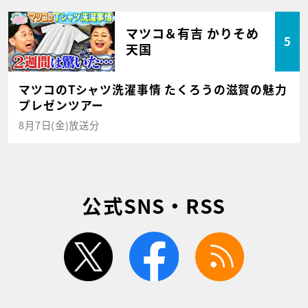
マツコ＆有吉 かりそめ
5
天国
マツコのTシャツ洗濯事情 たくろうの滋賀の魅力
プレゼンツアー
8月7日(金)放送分
公式SNS・RSS
twitter
facebook
rss