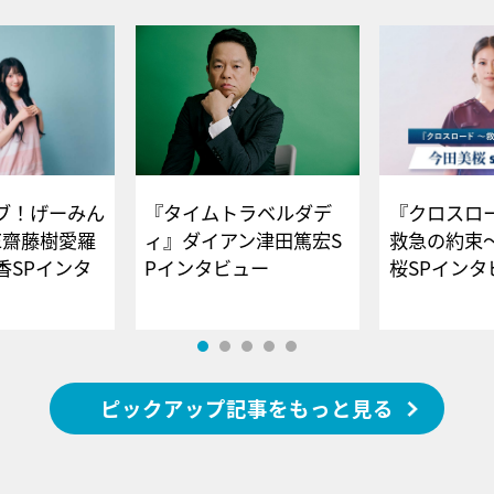
ブ！げーみん
『タイムトラベルダデ
『クロスロー
E齋藤樹愛羅
ィ』ダイアン津田篤宏S
救急の約束
香SPインタ
Pインタビュー
桜SPイ
ピックアップ記事をもっと見る