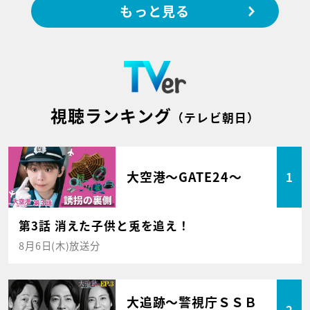
もっと見る
視聴ランキング
（テレビ朝日）
大空港～GATE24～
1
第3話 消えた子供と兎を追え！
8月6日(木)放送分
大追跡～警視庁ＳＳＢ