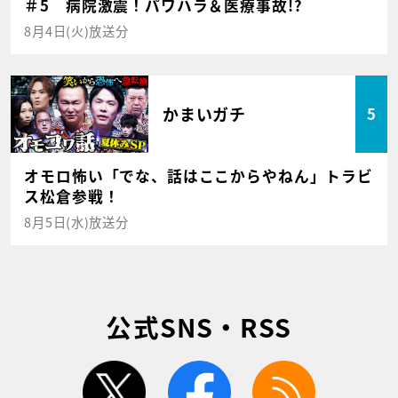
＃5 病院激震！パワハラ＆医療事故!?
8月4日(火)放送分
かまいガチ
5
オモロ怖い「でな、話はここからやねん」トラビ
ス松倉参戦！
8月5日(水)放送分
公式SNS・RSS
twitter
facebook
rss