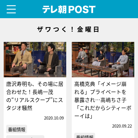
menu
テレ朝POST
ザワつく！金曜日
唐沢寿明も、その場に居
高橋克典「イメージ崩
合わせた！長嶋一茂
れる」プライベートを
の“リアルスクープ”にス
暴露され…高嶋ちさ子
タジオ騒然
「これだからシティーボ
ーイは」
2020.10.09
2020.09.22
番組情報
番組情報