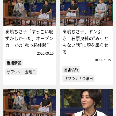
高嶋ちさ子「すっごい恥
高嶋ちさ子、ドン引
ずかしかった」オープン
き！石原良純の“みっと
カーでの“赤っ恥体験”
もない話”に顔を曇らせ
る
2020.09.15
2020.09.15
番組情報
番組情報
ザワつく！金曜日
ザワつく！金曜日