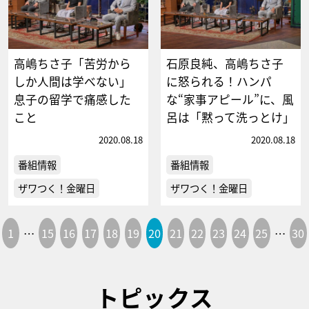
高嶋ちさ子「苦労から
石原良純、高嶋ちさ子
しか人間は学べない」
に怒られる！ハンパ
息子の留学で痛感した
な“家事アピール”に、風
こと
呂は「黙って洗っとけ」
2020.08.18
2020.08.18
番組情報
番組情報
ザワつく！金曜日
ザワつく！金曜日
1
…
15
16
17
18
19
20
21
22
23
24
25
…
30
トピックス