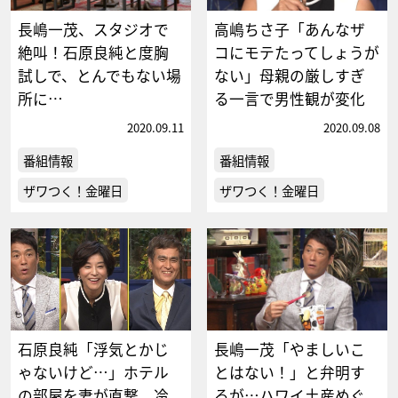
長嶋一茂、スタジオで
高嶋ちさ子「あんなザ
絶叫！石原良純と度胸
コにモテたってしょうが
試しで、とんでもない場
ない」母親の厳しすぎ
所に…
る一言で男性観が変化
2020.09.11
2020.09.08
番組情報
番組情報
ザワつく！金曜日
ザワつく！金曜日
石原良純「浮気とかじ
長嶋一茂「やましいこ
ゃないけど…」ホテル
とはない！」と弁明す
の部屋を妻が直撃、冷
るが…ハワイ土産めぐ