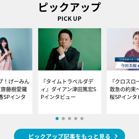
ピックアップ
PICK UP
ブ！げーみん
『タイムトラベルダデ
『クロスロー
E齋藤樹愛羅
ィ』ダイアン津田篤宏S
救急の約束
香SPインタ
Pインタビュー
桜SPイ
ピックアップ記事をもっと見る