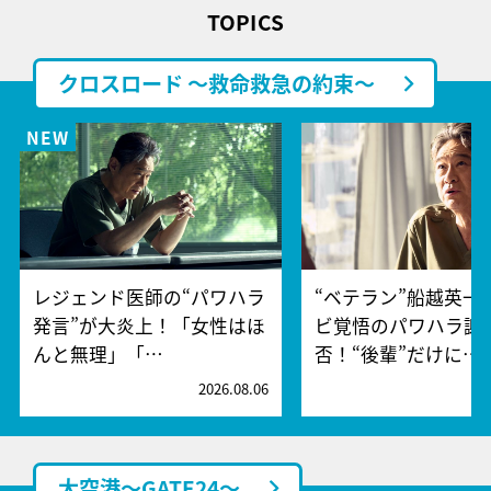
TOPICS
クロスロード ～救命救急の約束～
レジェンド医師の“パワハラ
“ベテラン”船越英一
発言”が大炎上！「女性はほ
ビ覚悟のパワハラ謝
んと無理」「…
否！“後輩”だけに…
2026.08.06
2
大空港～GATE24～