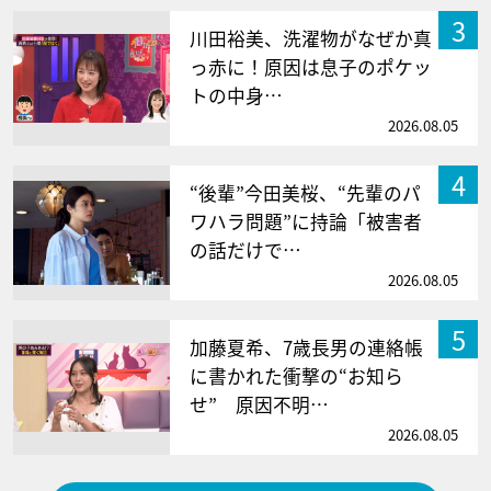
3
川田裕美、洗濯物がなぜか真
っ赤に！原因は息子のポケッ
トの中身…
2026.08.05
4
“後輩”今田美桜、“先輩のパ
ワハラ問題”に持論「被害者
の話だけで…
2026.08.05
5
加藤夏希、7歳長男の連絡帳
に書かれた衝撃の“お知ら
せ” 原因不明…
2026.08.05