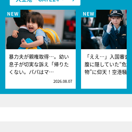
暴力夫が親権取得…。幼い
「ええ…」入国審査
息子が切実な訴え「帰りた
腹に隠していた“危険
くない。パパはマ…
物”に仰天！空港騒
2026.08.07
2