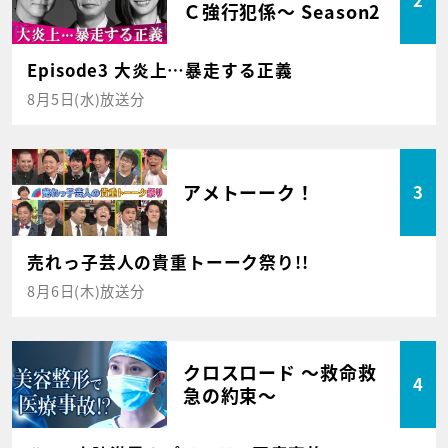
2
Ｃ強行犯係～ Season2
Episode3 大炎上…暴走する正義
8月5日(水)放送分
アメトーーク！
3
売れっ子芸人の貴重トーーク祭り!!
8月6日(木)放送分
クロスロード ～救命救
4
急の約束～