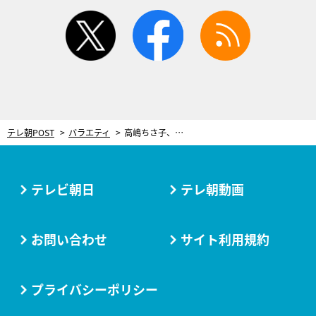
twitter
facebook
rss
テレ朝POST
バラエティ
高嶋ちさ子、ドン引き！石原良純の“みっともない話”に顔を曇らせる
テレビ朝日
テレ朝動画
お問い合わせ
サイト利用規約
プライバシーポリシー