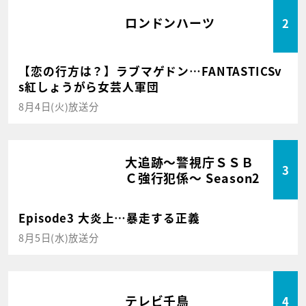
ロンドンハーツ
2
【恋の行方は？】ラブマゲドン…FANTASTICSv
s紅しょうがら女芸人軍団
8月4日(火)放送分
大追跡～警視庁ＳＳＢ
3
Ｃ強行犯係～ Season2
Episode3 大炎上…暴走する正義
8月5日(水)放送分
テレビ千鳥
4