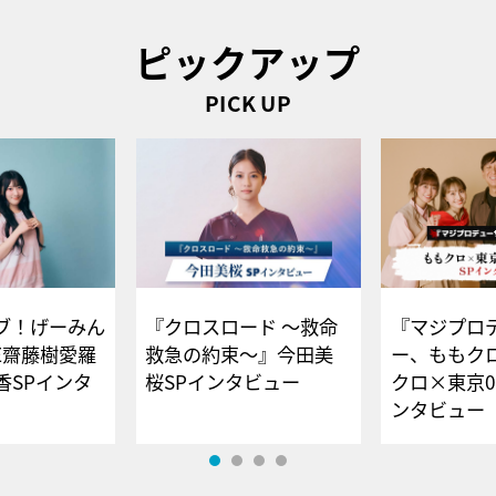
ピックアップ
PICK UP
ブ！げーみん
『クロスロード ～救命
『マジプロ
E齋藤樹愛羅
救急の約束～』今田美
ー、ももク
香SPインタ
桜SPインタビュー
クロ×東京0
ンタビュー