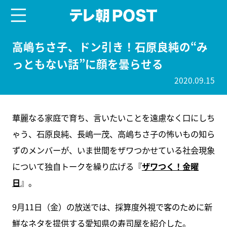
menu
テレ朝POST
高嶋ちさ子、ドン引き！石原良純の“み
っともない話”に顔を曇らせる
2020.09.15
華麗なる家庭で育ち、言いたいことを遠慮なく口にしち
ゃう、石原良純、長嶋一茂、高嶋ちさ子の怖いもの知ら
ずのメンバーが、いま世間をザワつかせている社会現象
について独自トークを繰り広げる『
ザワつく！金曜
日
』。
9月11日（金）の放送では、採算度外視で客のために新
鮮なネタを提供する愛知県の寿司屋を紹介した。