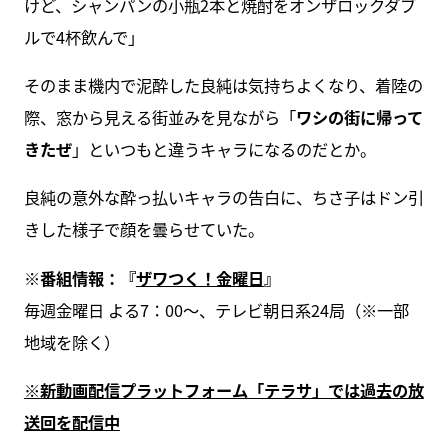
けど、シャンパンの小瓶2本と焼酎をオンザロックダブ
ルで4杯飲んで」
そのまま機内で泥酔した良純は気持ちよくなり、着陸の
際、窓から見える街並みを見ながら「
ワシの街に帰って
きたぜ
」といつもと違うキャラになるのだとか。
良純の意外な酔っ払いキャラの告白に、ちさ子はドン引
きした様子で顔を曇らせていた。
※
番組情報：『
ザワつく！金曜日
』
毎週金曜日 よる7：00〜、テレビ朝日系24局（※一部
地域を除く）
※
新動画配信プラットフォーム「テラサ」では過去の放
送回を配信中