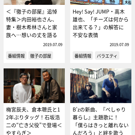
＜『徹子の部屋』追悼
Hey! Say! JUMP・高木
特集＞内田裕也さん、
雄也、「チーズは何から
妻・樹木希林さんと家
出来てる？」の解答に
族へ…想いの丈を語る
不安な表情
2019.07.09
2019.07.09
番組情報
徹子の部屋
番組情報
バラエティ
梅宮辰夫、倉本聰氏と1
B’zの新曲、『べしゃり
2年ぶりタッグ！石坂浩
暮らし』主題歌に！
二の“亡き父役”で登場＜
「僕らはきっと離れない
やすらぎ＞
んだろう」と絆を歌う