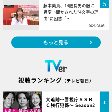
5
藤本美貴、14歳長男の服に
異変→聞かされた“4文字の理
由”に困惑「…
2026.08.05
もっと見る
視聴ランキング
（テレビ朝日）
大追跡～警視庁ＳＳＢ
1
Ｃ強行犯係～ Season2