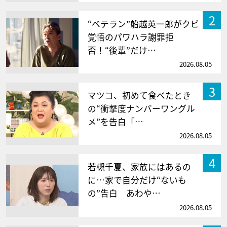
2
“ベテラン”船越英一郎がクビ
覚悟のパワハラ謝罪拒
否！“後輩”だけ…
2026.08.05
3
マツコ、初めて食べたとき
の“衝撃度ナンバーワングル
メ”を告白「…
2026.08.05
4
若槻千夏、家族にはあるの
に…家で自分だけ“ないも
の”告白 あわや…
2026.08.05