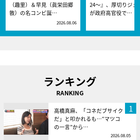
（趣里）＆早見（眞栄田郷
24～』、厚切りジェ
敦）の名コンビ誕…
が政府高官役で…
2026.08.06
2
ランキング
RANKING
1
高橋真麻、「コネだブサイク
だ」と叩かれるも…“マツコ
の一言”から…
2026.08.05