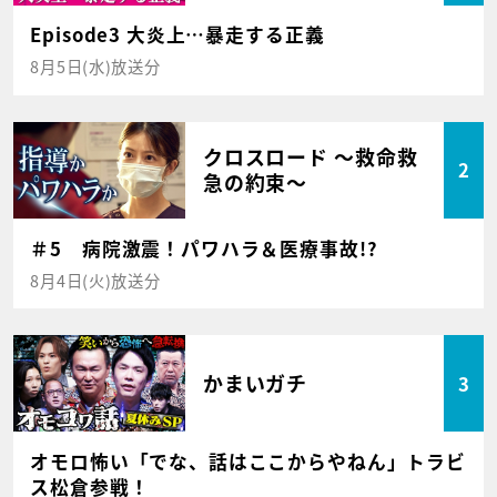
Episode3 大炎上…暴走する正義
8月5日(水)放送分
クロスロード ～救命救
2
急の約束～
＃5 病院激震！パワハラ＆医療事故!?
8月4日(火)放送分
かまいガチ
3
オモロ怖い「でな、話はここからやねん」トラビ
ス松倉参戦！