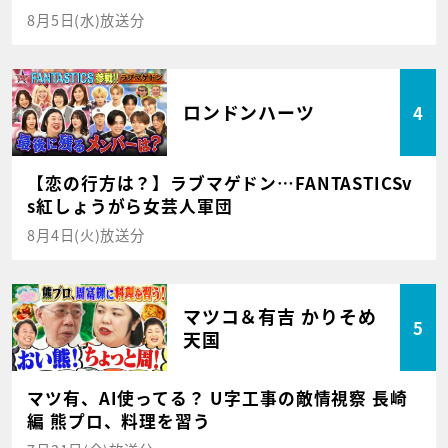
8月5日(水)放送分
ロンドンハーツ
4
【恋の行方は？】ラブマゲドン…FANTASTICSv
s紅しょうがら女芸人軍団
8月4日(火)放送分
マツコ＆有吉 かりそめ
5
天国
マツ有、AI使ってる？ U字工事の敵情視察 長崎
編 熊プロ、料理を習う