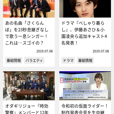
あの名曲「さくらん
ドラマ『べしゃり暮ら
ぼ」を23秒息継ぎなし
し』、伊藤あさひ＆小
で歌う一息シンガー！
園凌央ら追加キャスト4
これは…スゴイの？
名発表！
2019.07.08
2019.07.08
番組情報
バラエティ
ドラマ
番組情報
オダギリジョー『時効
令和初の仮面ライダー！
警察』メンバーと12年
制作発表会見を生中継