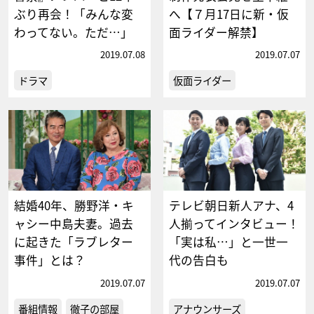
ぶり再会！「みんな変
へ【７月17日に新・仮
わってない。ただ…」
面ライダー解禁】
2019.07.08
2019.07.07
ドラマ
仮面ライダー
結婚40年、勝野洋・キ
テレビ朝日新人アナ、4
ャシー中島夫妻。過去
人揃ってインタビュー！
に起きた「ラブレター
「実は私…」と一世一
事件」とは？
代の告白も
2019.07.07
2019.07.07
番組情報
徹子の部屋
アナウンサーズ