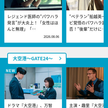
レジェンド医師の“パワハラ
“ベテラン”船越英一
発言”が大炎上！「女性はほ
ビ覚悟のパワハラ謝
んと無理」「…
否！“後輩”だけに…
2026.08.06
2
大空港～GATE24～
ドラマ『大空港』、万智
主演・趣里『大空港～