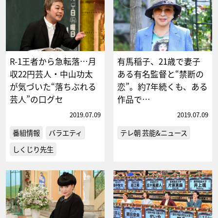
R-1王者から急転落…月
有馬稲子、21歳で妻子
収22円芸人・中山功太
ある有名監督と“禁断の
が気づいた“落ちぶれる
恋”。約7年続くも、ある
芸人”の口グセ
作品で…
2019.07.09
2019.07.09
番組情報
バラエティ
テレ朝 芸能&ニュース
しくじり先生