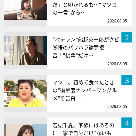
だ」と叩かれるも…“マツコ
の一言”から…
2026.08.05
2
“ベテラン”船越英一郎がクビ
覚悟のパワハラ謝罪拒
否！“後輩”だけ…
2026.08.05
3
マツコ、初めて食べたとき
の“衝撃度ナンバーワングル
メ”を告白「…
2026.08.05
4
若槻千夏、家族にはあるの
に…家で自分だけ“ないも