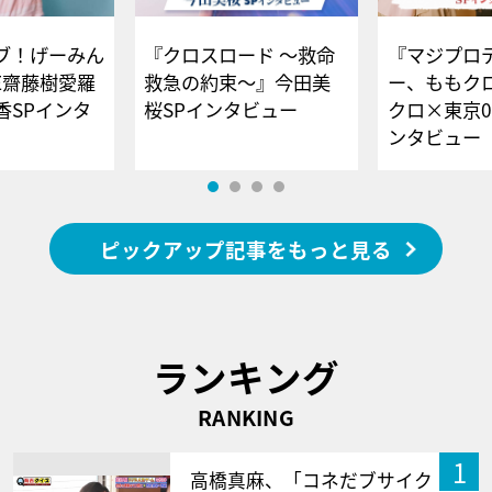
ブ！げーみん
『クロスロード ～救命
『マジプロ
E齋藤樹愛羅
救急の約束～』今田美
ー、ももク
香SPインタ
桜SPインタビュー
クロ×東京0
ンタビュー
ピックアップ記事をもっと見る
ランキング
RANKING
1
高橋真麻、「コネだブサイク