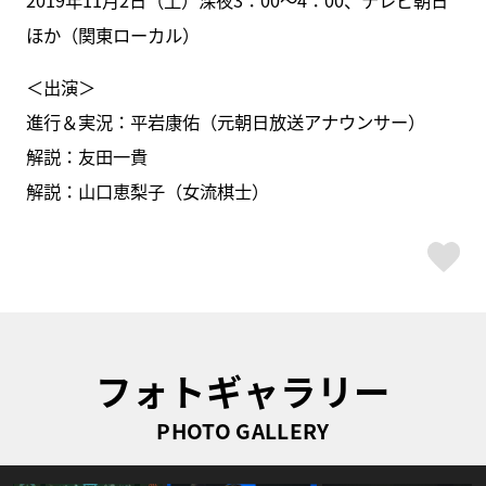
2019年11月2日（土）深夜3：00～4：00、テレビ朝日
ほか（関東ローカル）
＜出演＞
進行＆実況：平岩康佑（元朝日放送アナウンサー）
解説：友田一貴
解説：山口恵梨子（女流棋士）
ス
フォトギャラリー
PHOTO GALLERY