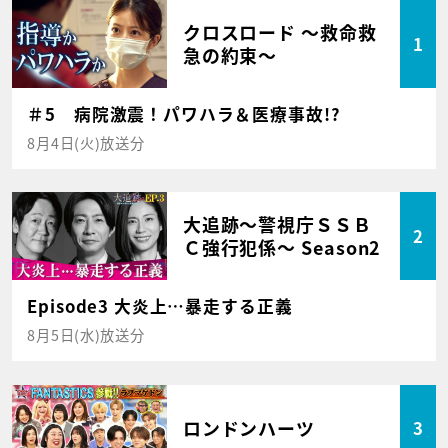
クロスロード ～救命救
1
急の約束～
＃5 病院激震！パワハラ＆医療事故!?
8月4日(火)放送分
大追跡～警視庁ＳＳＢ
2
Ｃ強行犯係～ Season2
Episode3 大炎上…暴走する正義
8月5日(水)放送分
ロンドンハーツ
3