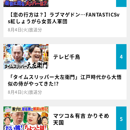
【恋の行方は？】ラブマゲドン…FANTASTICSv
s紅しょうがら女芸人軍団
8月4日(火)放送分
テレビ千鳥
4
「タイムスリッパー大左衛門」江戸時代から大悟
似の侍がやってきた!?
8月4日(火)放送分
マツコ＆有吉 かりそめ
5
天国