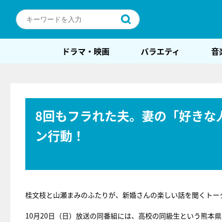
ドラマ・映画
バラエティ
音
8回もフラれた夫。妻の「好きな
ン行動！
桂文枝と山瀬まみのふたりが、新婚さんの楽しい話を聞くトー
10月20日（日）放送の同番組には、高校の同級生という熊本