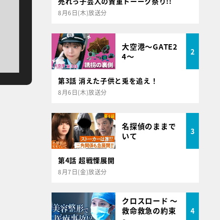
売れっ子芸人の貴重トーーク祭り!!
8月6日(木)放送分
大空港～GATE2
2
4～
第3話 消えた子供と兎を追え！
8月6日(木)放送分
名探偵のままで
3
いて
第4話 超戦慄展開
8月7日(金)放送分
クロスロード ～
救命救急の約束
4