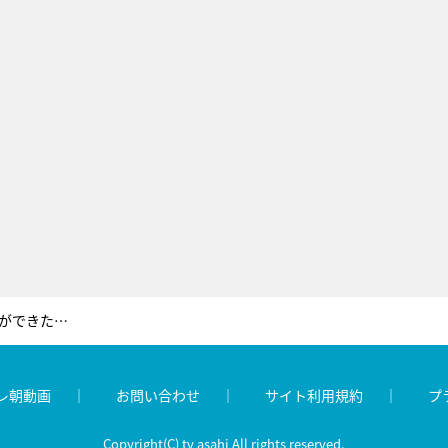
8回もフラれた夫。妻の「好きな人ができた。別れよう」に対し…超イケメン行動！
レ朝動画
お問い合わせ
サイト利用規約
プ
Copyright(C) tv asahi All rights reserved.