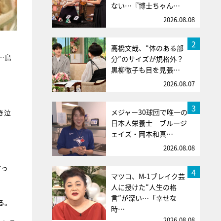
ない…『博士ちゃん…
2026.08.08
2
高橋文哉、“体のある部
…鳥
分”のサイズが規格外？
黒柳徹子も目を見張…
2026.08.07
3
メジャー30球団で唯一の
き泣
日本人栄養士 ブルージ
ェイズ・岡本和真…
2026.08.08
言っ
4
マツコ、M-1ブレイク芸
人に授けた“人生の格
言”が深い…「幸せな
る。
時…
2026.08.08