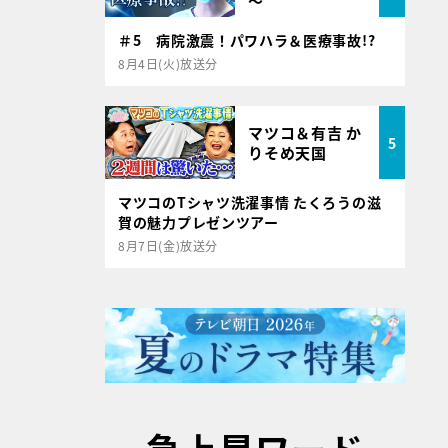
～
＃5 病院激震！パワハラ＆医療事故!?
8月4日(火)放送分
マツコ＆有吉 か
5
りそめ天国
マツコのTシャツ洗濯事情 たくろうの滋
賀の魅力プレゼンツアー
8月7日(金)放送分