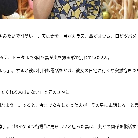
ギみたいで可愛い」、夫は妻を「目がカラス、鼻がオウム、口がツバメ
5回、トータルで8回も妻が夫を振る形で別れていた2人。
よう」。すると彼は何回も電話をかけ、彼女の自宅に行くや突然抱きつ
ってくれる人はいない」と元のさやに。
別れよう」。すると、今まで女々しかった夫が「その男に電話しろ」と
な」
。“超イケメン行動”に男らしいと思った妻は、夫との関係を復活す