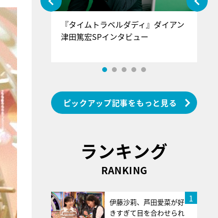
ぐ』＝LOV
『タイムトラベルダディ』ダイアン
『
香SPインタ
津田篤宏SPインタビュー
～
ピックアップ記事をもっと見る
ランキング
RANKING
1
伊藤沙莉、芦田愛菜が好
きすぎて目を合わせられ