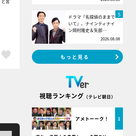
」と言
5
ドラマ『名探偵のままで
いて』、ナインティナイ
ン岡村隆史＆矢部…
2026.08.08
ア
はてブ
スキボタン
もっと見る
視聴ランキング
（テレビ朝日）
アメトーーク！
1