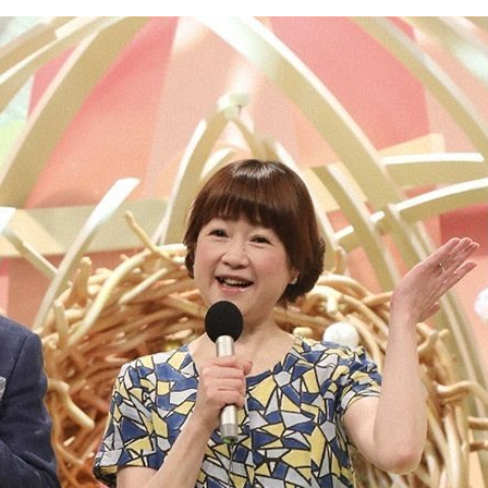
『アイ＝ラブ！げーみん
E齋藤樹愛羅＆佐々木舞
ビュー