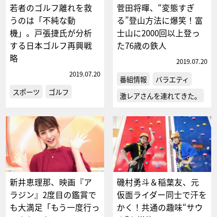
若者のゴルフ離れを救
菅田将暉、“変態すぎ
うのは「不純な動
る”登山方法に爆笑！富
機」。戸張捷氏が分析
士山に2000回以上登っ
する日本ゴルフ再興戦
た76歳の鉄人
略
2019.07.20
2019.07.20
番組情報
バラエティ
スポーツ
ゴルフ
激レアさんを連れてきた。
新井恵理那、映画『ア
磯村勇斗＆稲葉友、元
ラジン』2度目の鑑賞で
仮面ライダー同士で汗を
も大満足「もう一度行っ
かく！共通の趣味“サウ