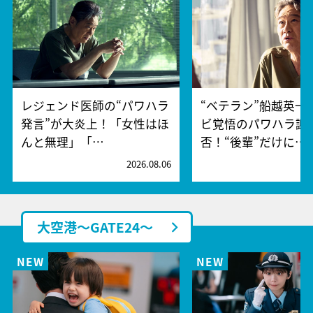
レジェンド医師の“パワハラ
“ベテラン”船越英一
発言”が大炎上！「女性はほ
ビ覚悟のパワハラ謝
んと無理」「…
否！“後輩”だけに…
2026.08.06
2
大空港～GATE24～