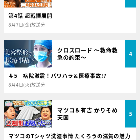
第4話 超戦慄展開
8月7日(金)放送分
クロスロード ～救命救
4
急の約束～
＃5 病院激震！パワハラ＆医療事故!?
8月4日(火)放送分
マツコ＆有吉 かりそめ
5
天国
マツコのTシャツ洗濯事情 たくろうの滋賀の魅力