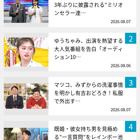
3年ぶりに披露される“ミリオ
ンセラー達…
2026.08.07
2
ゆうちゃみ、出演を熱望する
大人気番組を告白「オーディ
ション10…
2026.08.06
3
マツコ、みずからの洗濯事情
を明かし有吉おどろき！私服
で外出す…
2026.08.07
4
既婚・彼女持ち男を見極め
る“一言質問”をレインボー池