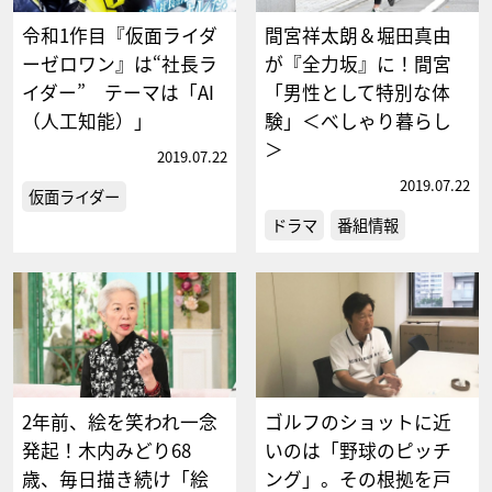
令和1作目『仮面ライダ
間宮祥太朗＆堀田真由
ーゼロワン』は“社長ラ
が『全力坂』に！間宮
イダー” テーマは「AI
「男性として特別な体
（人工知能）」
験」＜べしゃり暮らし
＞
2019.07.22
2019.07.22
仮面ライダー
ドラマ
番組情報
2年前、絵を笑われ一念
ゴルフのショットに近
発起！木内みどり68
いのは「野球のピッチ
歳、毎日描き続け「絵
ング」。その根拠を戸