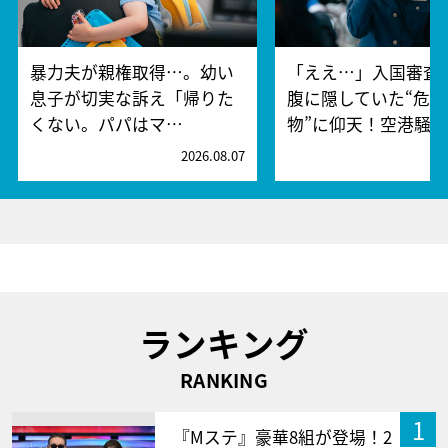
暴力夫が親権取得…。幼い
「ええ…」入国審査
息子が切実な訴え「帰りた
腹に隠していた“危険
くない。パパはマ…
物”に仰天！空港騒
2026.08.07
2
ランキング
RANKING
1
『Mステ』豪華8組が登場！2