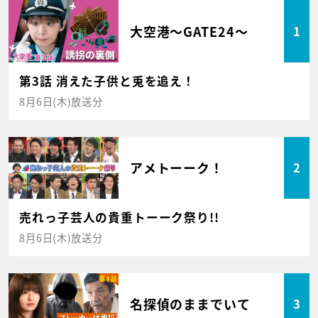
大空港～GATE24～
1
第3話 消えた子供と兎を追え！
8月6日(木)放送分
アメトーーク！
2
売れっ子芸人の貴重トーーク祭り!!
8月6日(木)放送分
名探偵のままでいて
3