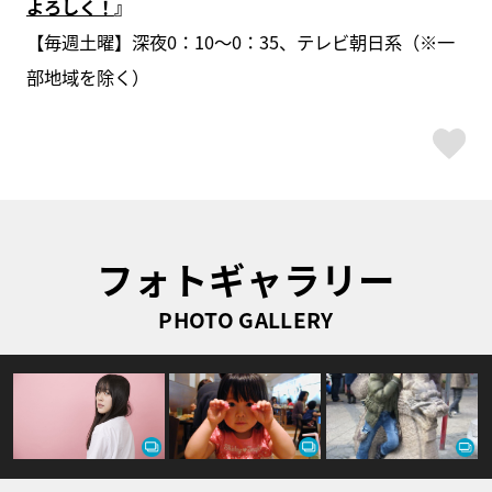
よろしく！
』
【毎週土曜】深夜0：10～0：35、テレビ朝日系（※一
部地域を除く）
ス
フォトギャラリー
PHOTO GALLERY