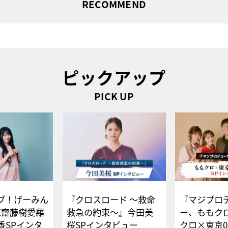
RECOMMEND
ピックアップ
PICK UP
ブ！げーみん
『クロスロード ～救命
『マジプロ
E齋藤樹愛羅
救急の約束～』今田美
ー、ももク
香SPインタ
桜SPインタビュー
クロ×東京0