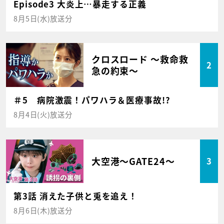
Episode3 大炎上…暴走する正義
8月5日(水)放送分
クロスロード ～救命救
2
急の約束～
＃5 病院激震！パワハラ＆医療事故!?
8月4日(火)放送分
大空港～GATE24～
3
第3話 消えた子供と兎を追え！
8月6日(木)放送分