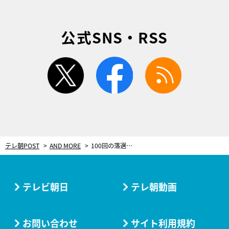
公式SNS・RSS
twitter
facebook
rss
テレ朝POST
AND MORE
100回の落選を経て夢を叶えた。“校内AKB禁止”にさせるほどアイドルに憧れた少女＜間島和奏＞
テレビ朝日
テレ朝動画
お問い合わせ
サイト利用規約