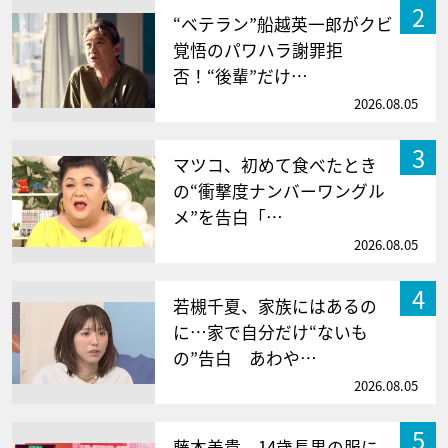
2
“ベテラン”船越英一郎がクビ
覚悟のパワハラ謝罪拒
否！“後輩”だけ…
2026.08.05
3
マツコ、初めて食べたとき
の“衝撃度ナンバーワングル
メ”を告白「…
2026.08.05
4
若槻千夏、家族にはあるの
に…家で自分だけ“ないも
の”告白 あわや…
2026.08.05
5
藤本美貴、14歳長男の服に