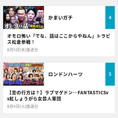
かまいガチ
4
オモロ怖い「でな、話はここからやねん」トラビ
ス松倉参戦！
8月5日(水)放送分
ロンドンハーツ
5
【恋の行方は？】ラブマゲドン…FANTASTICSv
s紅しょうがら女芸人軍団
8月4日(火)放送分