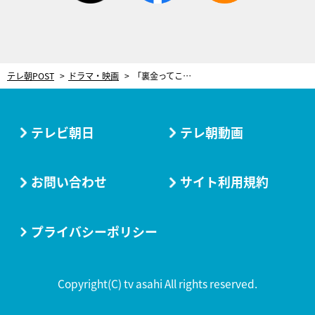
テレ朝POST
ドラマ・映画
「裏金ってこと？」不倫・隠し子疑惑で辞職の大臣が禊の暴露！政治家一族の“隠し財産”を赤裸々告白＜おコメの女＞
テレビ朝日
テレ朝動画
お問い合わせ
サイト利用規約
プライバシーポリシー
Copyright(C) tv asahi All rights reserved.