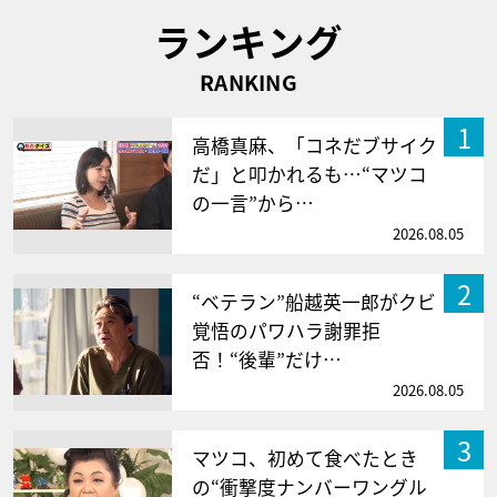
ランキング
RANKING
1
高橋真麻、「コネだブサイク
だ」と叩かれるも…“マツコ
の一言”から…
2026.08.05
2
“ベテラン”船越英一郎がクビ
覚悟のパワハラ謝罪拒
否！“後輩”だけ…
2026.08.05
3
マツコ、初めて食べたとき
の“衝撃度ナンバーワングル