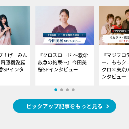
ブ！げーみん
『クロスロード ～救命
『マジプロ
E齋藤樹愛羅
救急の約束～』今田美
ー、ももク
香SPインタ
桜SPインタビュー
クロ×東京0
ンタビュー
ピックアップ記事をもっと見る