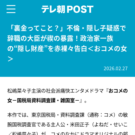
menu
テレ朝POST
「裏金ってこと？」不倫・隠し子疑惑で
辞職の大臣が禊の暴露！政治家一族
の“隠し財産”を赤裸々告白＜おコメの女
＞
2026.02.27
松嶋菜々子主演の社会派痛快エンタメドラマ『
おコメの
女－国税局資料調査課・雑国室－
』。
本作では、東京国税局・資料調査課（通称：コメ）の敏
腕国税調査官である主人公・米田正子（よねだ・せいこ
／松嶋菜々子）が、コメのなかにドラマオリジナルの部