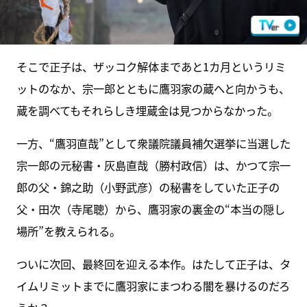
そこで正子は、ザッコク解体まであと1カ月というリミ
ットのなか、宗一郎とともに鷹羽家の蔵へと向かうも、
蔵を調べてもそれらしき埋蔵金は見つからなかった。
一方、“鷹羽直哉”として衆議院議員補欠選挙に当選した
宗一郎の元秘書・灰島直哉（勝村政信）は、かつて宗一
郎の父・錦之助（小野武彦）の秘書をしていた正子の
父・田次（寺尾聰）から、鷹羽家の裏金の“本当の隠し
場所”を教えられる。
ついに次回、最終回を迎える本作。はたして正子は、タ
イムリミットまでに鷹羽家にまつわる闇を暴けるのだろ