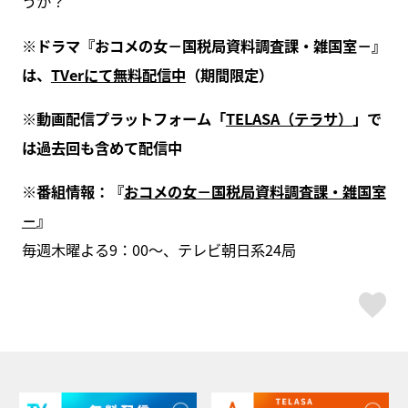
うか？
※ドラマ『おコメの女－国税局資料調査課・雑国室－』
は、
TVerにて無料配信中
（期間限定）
※動画配信プラットフォーム「
TELASA（テラサ）
」で
は過去回も含めて配信中
※番組情報：『
おコメの女－国税局資料調査課・雑国室
－
』
毎週木曜よる9：00～、テレビ朝日系24局
ス