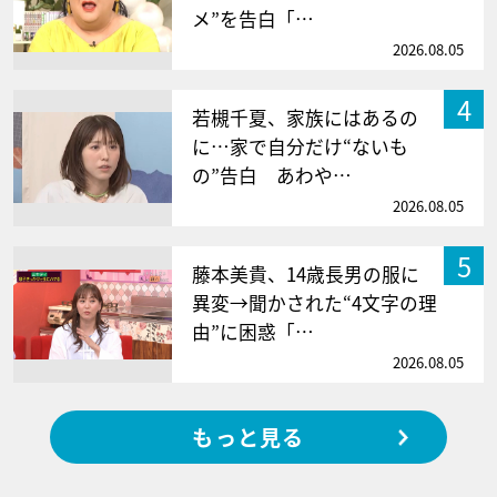
メ”を告白「…
2026.08.05
4
若槻千夏、家族にはあるの
に…家で自分だけ“ないも
の”告白 あわや…
2026.08.05
5
藤本美貴、14歳長男の服に
異変→聞かされた“4文字の理
由”に困惑「…
2026.08.05
もっと見る