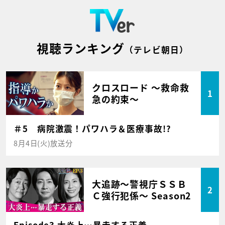
視聴ランキング
（テレビ朝日）
クロスロード ～救命救
1
急の約束～
＃5 病院激震！パワハラ＆医療事故!?
8月4日(火)放送分
大追跡～警視庁ＳＳＢ
2
Ｃ強行犯係～ Season2