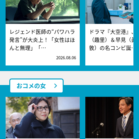
レジェンド医師の“パワハラ
ドラマ『大空港』、
発言”が大炎上！「女性はほ
（趣里）＆早見（眞
んと無理」「…
敦）の名コンビ誕…
2026.08.06
2
おコメの女