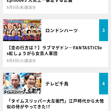
Episode3 大炎上…暴走する正義
8月5日(水)放送分
ロンドンハーツ
3
【恋の行方は？】ラブマゲドン…FANTASTICSv
s紅しょうがら女芸人軍団
8月4日(火)放送分
テレビ千鳥
4
「タイムスリッパー大左衛門」江戸時代から大悟
似の侍がやってきた!?