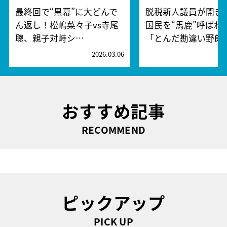
最終回で“黒幕”に大どんで
脱税新人議員が開き
ん返し！松嶋菜々子vs寺尾
国民を“馬鹿”呼ばわ
聰、親子対峙シ…
「とんだ勘違い野郎
2026.03.06
2
おすすめ記事
RECOMMEND
ピックアップ
PICK UP