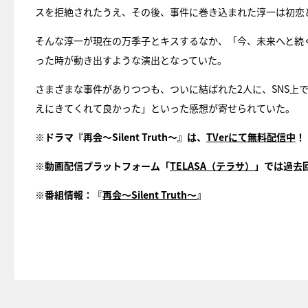
スを拒絶されたうえ、その後、事件に巻き込まれた淳一は初恋
そんな淳一が現在の万季子とキスするなか、「今、未来へと続
った時が動き出すような演出となっていた。
さまざまな事件がありつつも、ついに結ばれた2人に、SNS上
えにきてくれて良かった」といった感想が寄せられていた。
※ドラマ『再会～Silent Truth～』は、
TVerにて無料配信中
！
※動画配信プラットフォーム「
TELASA（テラサ）
」では過去
※番組情報：『
再会～Silent Truth～
』