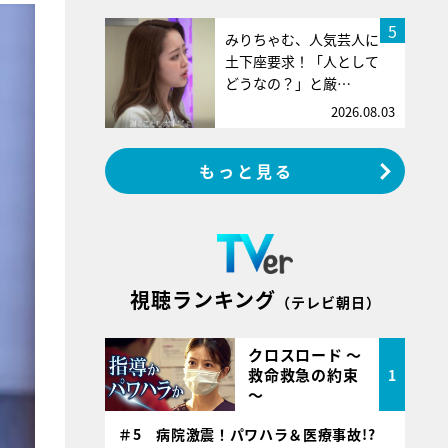
5
みりちゃむ、人気芸人に
土下座要求！「人として
どうなの？」と厳…
2026.08.03
もっと見る
視聴ランキング
（テレビ朝日）
クロスロード ～
救命救急の約束
1
～
＃5 病院激震！パワハラ＆医療事故!?