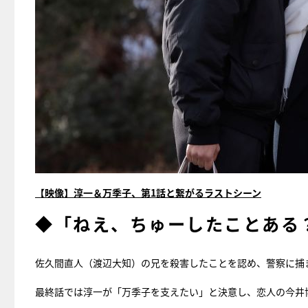
【映像】淳一＆万季子、第1話と繋がるラストシーン
◆「ねえ、ちゅーしたことある
佐久間直人（渡辺大知）の兄を殺害したことを認め、警察に捕
最終話では淳一が「万季子を支えたい」と決意し、恋人の今井