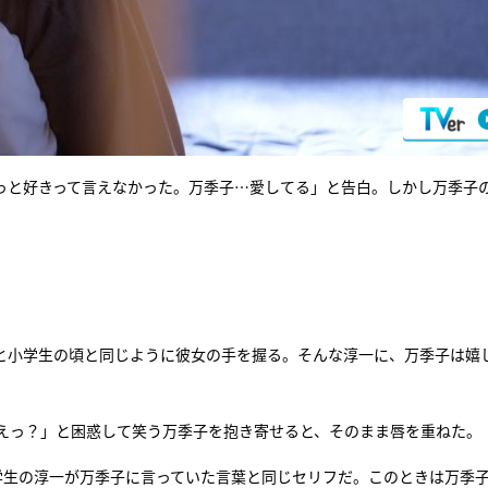
っと好きって言えなかった。万季子…愛してる」と告白。しかし万季子
と小学生の頃と同じように彼女の手を握る。そんな淳一に、万季子は嬉
えっ？」と困惑して笑う万季子を抱き寄せると、そのまま唇を重ねた。
学生の淳一が万季子に言っていた言葉と同じセリフだ。このときは万季