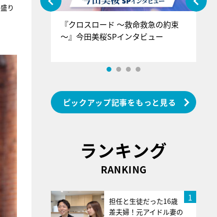
と盛り
ぐ』＝LOV
『クロスロード ～救命救急の約束
『
香SPインタ
～』今田美桜SPインタビュー
ロ
ン
ピックアップ記事をもっと見る
ランキング
RANKING
1
担任と生徒だった16歳
差夫婦！元アイドル妻の