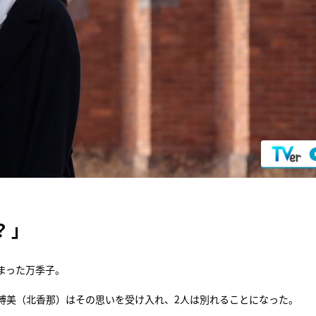
？」
まった万季子。
博美（北香那）はその思いを受け入れ、2人は別れることになった。