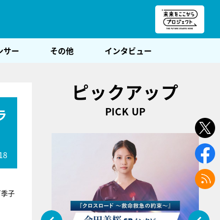
朝POST
ンサー
その他
インタビュー
ピックアップ
PICK UP
ラ
18
万季子