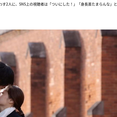
す2人に、SNS上の視聴者は「ついにした！」「身長差たまらんな」
『アイ＝ラブ！げーみん
E齋藤樹愛羅＆佐々木舞
ビュー