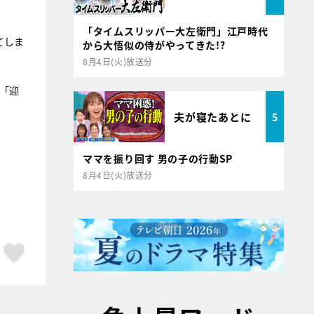
「タイムスリッパー大左衛門」江戸時代
てしま
から大悟似の侍がやってきた!?
8月4日(火)放送分
「迎
夫が寝たあとに
5
ママを振り回す 男の子の行動SP
8月4日(火)放送分
ア
はてブ
スキボタン