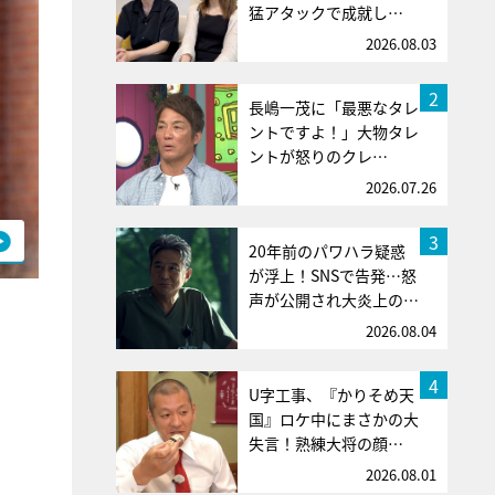
猛アタックで成就し…
2026.08.03
2
長嶋一茂に「最悪なタレ
ントですよ！」大物タレ
ントが怒りのクレ…
2026.07.26
3
20年前のパワハラ疑惑
が浮上！SNSで告発…怒
声が公開され大炎上の…
2026.08.04
4
U字工事、『かりそめ天
国』ロケ中にまさかの大
失言！熟練大将の顔…
2026.08.01