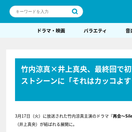
ドラマ・映画
バラエティ
音
竹内涼真×井上真央、最終回で初
ストシーンに「それはカッコよす
3月17日（火）に放送された竹内涼真主演のドラマ『
再会～Sile
（井上真央）が結ばれる展開に。