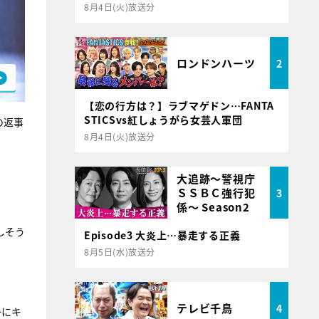
8月4日(火)放送分
ロンドンハーツ
2
【恋の行方は？】ラブマゲドン…FANTA
STICSvs紅しょうがら女芸人軍団
の返事
8月4日(火)放送分
大追跡～警視庁
ＳＳＢＣ強行犯
3
係～ Season2
しそう
Episode3 大炎上…暴走する正義
8月5日(水)放送分
テレビ千鳥
4
子にキ