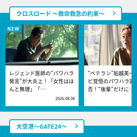
クロスロード ～救命救急の約束～
レジェンド医師の“パワハラ
“ベテラン”船越英一
発言”が大炎上！「女性はほ
ビ覚悟のパワハラ謝
んと無理」「…
否！“後輩”だけに…
2026.08.06
2
大空港～GATE24～