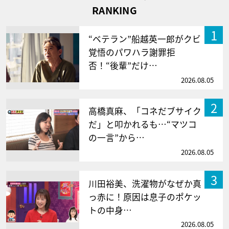
RANKING
1
“ベテラン”船越英一郎がクビ
覚悟のパワハラ謝罪拒
否！“後輩”だけ…
2026.08.05
2
高橋真麻、「コネだブサイク
だ」と叩かれるも…“マツコ
の一言”から…
2026.08.05
3
川田裕美、洗濯物がなぜか真
っ赤に！原因は息子のポケッ
トの中身…
2026.08.05