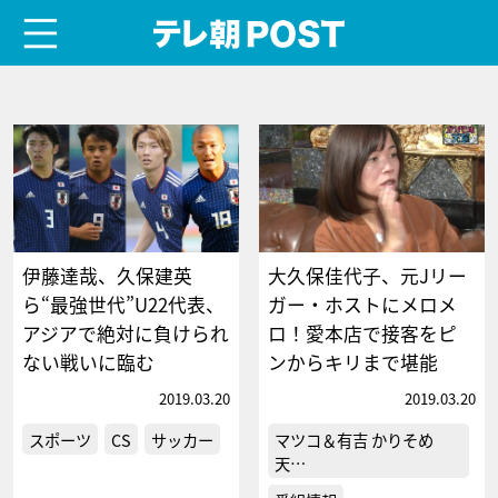
menu
テレ朝POST
伊藤達哉、久保建英
大久保佳代子、元Jリー
ら“最強世代”U22代表、
ガー・ホストにメロメ
アジアで絶対に負けられ
ロ！愛本店で接客をピ
ない戦いに臨む
ンからキリまで堪能
2019.03.20
2019.03.20
スポーツ
CS
サッカー
マツコ＆有吉 かりそめ
天…