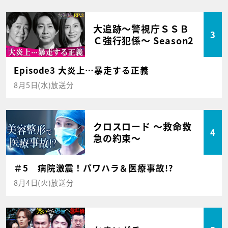
大追跡～警視庁ＳＳＢ
3
Ｃ強行犯係～ Season2
Episode3 大炎上…暴走する正義
8月5日(水)放送分
クロスロード ～救命救
4
急の約束～
＃5 病院激震！パワハラ＆医療事故!?
8月4日(火)放送分