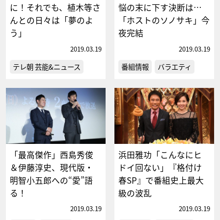
に！それでも、植木等さ
悩の末に下す決断は…
んとの日々は「夢のよ
「ホストのソノサキ」今
う」
夜完結
2019.03.19
2019.03.19
テレ朝 芸能&ニュース
番組情報
バラエティ
「最高傑作」西島秀俊
浜田雅功「こんなにヒ
＆伊藤淳史、現代版・
ドイ回ない」『格付け
明智小五郎への“愛”語
春SP』で番組史上最大
る！
級の波乱
2019.03.19
2019.03.19