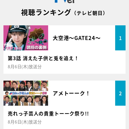
視聴ランキング
（テレビ朝日）
大空港～GATE24～
1
第3話 消えた子供と兎を追え！
8月6日(木)放送分
アメトーーク！
2
売れっ子芸人の貴重トーーク祭り!!
8月6日(木)放送分