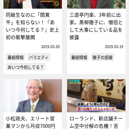
同級生なのに「間寛
三遊亭円楽、3年前に出
平」を知らない！『あ
家。黒柳徹子に、僧侶と
いつ今何してる？』史上
して大事にしている品を
初の衝撃展開
披露
2019.03.20
2019.03.19
番組情報
バラエティ
番組情報
徹子の部屋
あいつ今何してる？
小松政夫、エリート営
ローランド、新店舗チー
業マンから月収7000円
ム空中分解の危機！苦