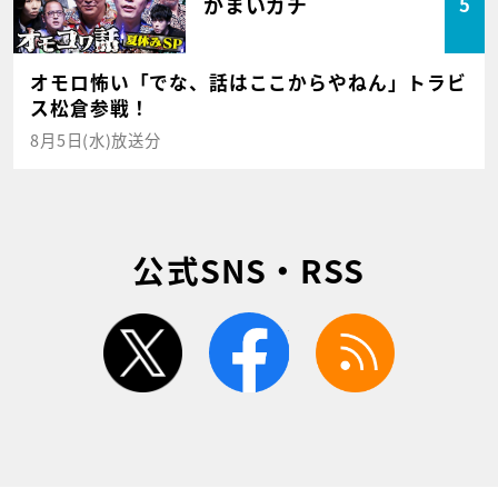
かまいガチ
5
オモロ怖い「でな、話はここからやねん」トラビ
ス松倉参戦！
8月5日(水)放送分
公式SNS・RSS
twitter
facebook
rss