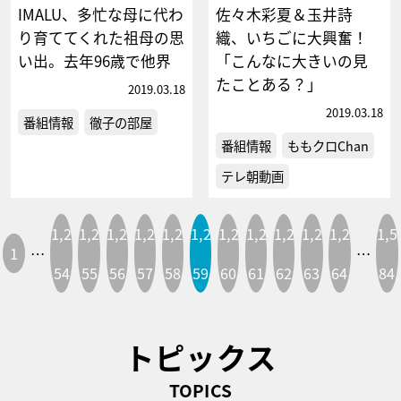
IMALU、多忙な母に代わ
佐々木彩夏＆玉井詩
り育ててくれた祖母の思
織、いちごに大興奮！
い出。去年96歳で他界
「こんなに大きいの見
たことある？」
2019.03.18
2019.03.18
番組情報
徹子の部屋
番組情報
ももクロChan
テレ朝動画
1,2
1,2
1,2
1,2
1,2
1,2
1,2
1,2
1,2
1,2
1,2
1,5
1
…
…
54
55
56
57
58
59
60
61
62
63
64
84
トピックス
TOPICS