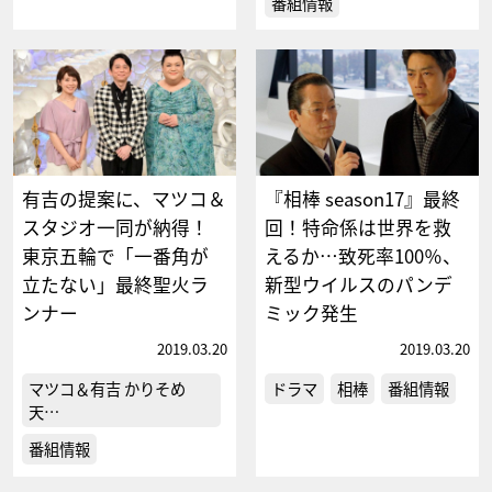
番組情報
有吉の提案に、マツコ＆
『相棒 season17』最終
スタジオ一同が納得！
回！特命係は世界を救
東京五輪で「一番角が
えるか…致死率100％、
立たない」最終聖火ラ
新型ウイルスのパンデ
ンナー
ミック発生
2019.03.20
2019.03.20
マツコ＆有吉 かりそめ
ドラマ
相棒
番組情報
天…
番組情報