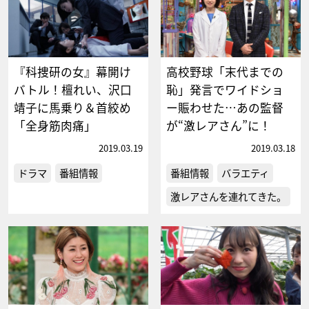
『科捜研の女』幕開け
高校野球「末代までの
バトル！檀れい、沢口
恥」発言でワイドショ
靖子に馬乗り＆首絞め
ー賑わせた…あの監督
「全身筋肉痛」
が“激レアさん”に！
2019.03.19
2019.03.18
ドラマ
番組情報
番組情報
バラエティ
激レアさんを連れてきた。