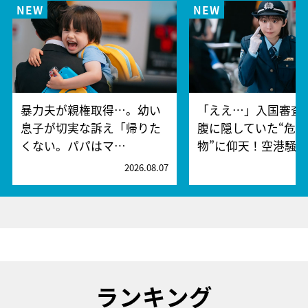
暴力夫が親権取得…。幼い
「ええ…」入国審査
息子が切実な訴え「帰りた
腹に隠していた“危険
くない。パパはマ…
物”に仰天！空港騒
2026.08.07
2
ランキング