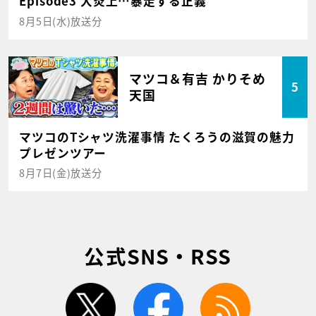
Episode3 大炎上…暴走する正義
8月5日(水)放送分
マツコ＆有吉 かりそめ
5
天国
マツコのTシャツ洗濯事情 たくろうの滋賀の魅力
プレゼンツアー
8月7日(金)放送分
公式SNS・RSS
twitter
facebook
rss