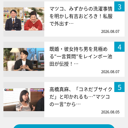
3
マツコ、みずからの洗濯事情
を明かし有吉おどろき！私服
で外出す…
2026.08.07
4
既婚・彼女持ち男を見極め
る“一言質問”をレインボー池
田が伝授！…
2026.08.07
5
高橋真麻、「コネだブサイク
だ」と叩かれるも…“マツコ
の一言”から…
2026.08.05