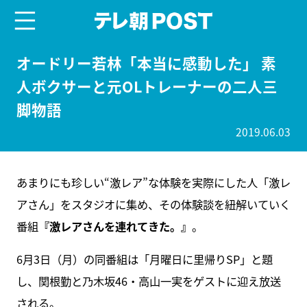
menu
テレ朝POST
オードリー若林「本当に感動した」 素
人ボクサーと元OLトレーナーの二人三
脚物語
2019.06.03
あまりにも珍しい“激レア”な体験を実際にした人「激レ
アさん」をスタジオに集め、その体験談を紐解いていく
番組
『激レアさんを連れてきた。』
。
6月3日（月）の同番組は「月曜日に里帰りSP」と題
し、関根勤と乃木坂46・高山一実をゲストに迎え放送
される。