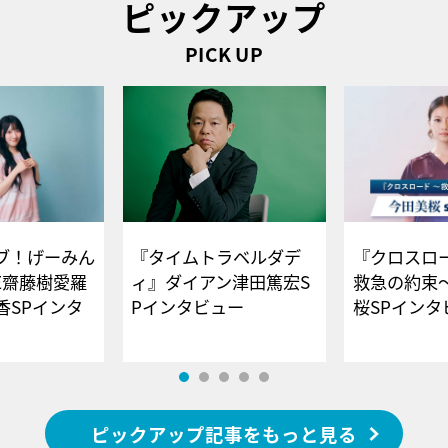
ピックアップ
PICK UP
ブ！げーみん
『タイムトラベルダデ
『クロスロー
E齋藤樹愛羅
ィ』ダイアン津田篤宏S
救急の約束
香SPインタ
Pインタビュー
桜SPイ
ピックアップ記事をもっと見る