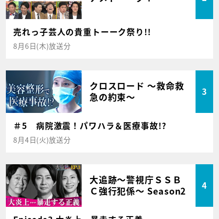
売れっ子芸人の貴重トーーク祭り!!
8月6日(木)放送分
クロスロード ～救命救
3
急の約束～
＃5 病院激震！パワハラ＆医療事故!?
8月4日(火)放送分
大追跡～警視庁ＳＳＢ
4
Ｃ強行犯係～ Season2