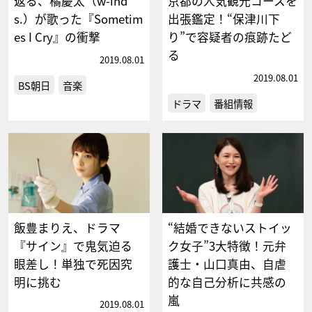
返る、橘慶太（w-ind
京都の人気観光コースを
s.）が歌った『Sometim
出張鑑定！“保津川下
es I Cry』の衝撃
り”で容疑者の痕跡たど
る
2019.08.01
2019.08.01
BS朝日
音楽
ドラマ
番組情報
飯豊まりえ、ドラマ
“結婚できないストイッ
『サイン』で鬼気迫る
ク女子”3大特徴！元弁
眼差し！単独で死因究
護士・山口真由、自虐
明に挑む
的な自己分析に共感の
嵐
2019.08.01