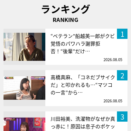
ランキング
RANKING
1
“ベテラン”船越英一郎がクビ
覚悟のパワハラ謝罪拒
否！“後輩”だけ…
2026.08.05
2
高橋真麻、「コネだブサイク
だ」と叩かれるも…“マツコ
の一言”から…
2026.08.05
3
川田裕美、洗濯物がなぜか真
っ赤に！原因は息子のポケッ