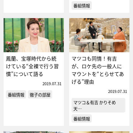
番組情報
鳳蘭、宝塚時代から続
マツコも同情！有吉
けている“全裸で行う習
が、ロケ先の一般人に
慣”について語る
マウントを“とらせてあ
げる”理由
2019.07.31
2019.07.31
番組情報
徹子の部屋
マツコ＆有吉 かりそめ
天…
番組情報