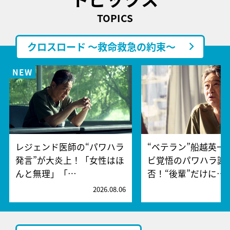
TOPICS
クロスロード ～救命救急の約束～
レジェンド医師の“パワハラ
“ベテラン”船越英一
発言”が大炎上！「女性はほ
ビ覚悟のパワハラ謝
んと無理」「…
否！“後輩”だけに…
2026.08.06
2