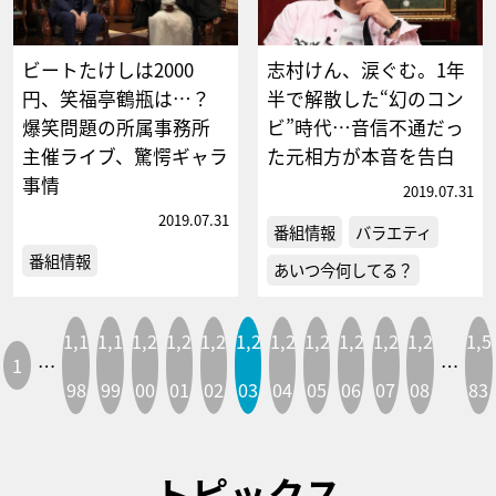
ビートたけしは2000
志村けん、涙ぐむ。1年
円、笑福亭鶴瓶は…？
半で解散した“幻のコン
爆笑問題の所属事務所
ビ”時代…音信不通だっ
主催ライブ、驚愕ギャラ
た元相方が本音を告白
事情
2019.07.31
2019.07.31
番組情報
バラエティ
番組情報
あいつ今何してる？
1,1
1,1
1,2
1,2
1,2
1,2
1,2
1,2
1,2
1,2
1,2
1,5
1
…
…
98
99
00
01
02
03
04
05
06
07
08
83
トピックス