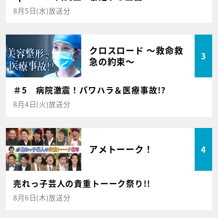
8月5日(水)放送分
クロスロード ～救命救
3
急の約束～
＃5 病院激震！パワハラ＆医療事故!?
8月4日(火)放送分
アメトーーク！
4
売れっ子芸人の貴重トーーク祭り!!
8月6日(木)放送分