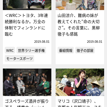
＜WRC＞トヨタ、3年連
山田涼介、難病の妹が
続勝利なるか。万全の
教えてくれた“命の大切
体制でフィンランドに
さ”。その言葉に、黒柳
臨む
徹子も感銘
2019.08.01
2019.08.01
WRC
世界ラリー選手権
番組情報
徹子の部屋
モータースポーツ
ゴスペラーズ酒井が振り
マリコ（沢口靖子）、