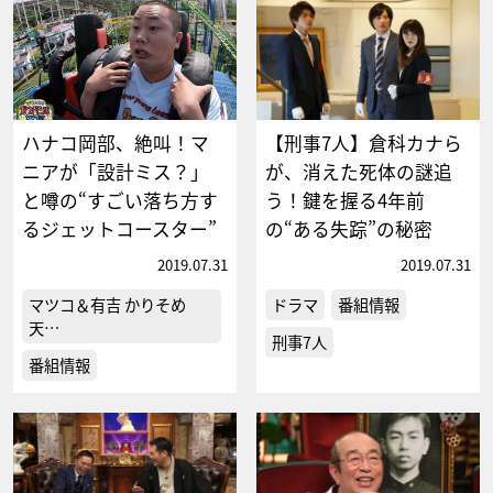
ハナコ岡部、絶叫！マ
【刑事7人】倉科カナら
ニアが「設計ミス？」
が、消えた死体の謎追
と噂の“すごい落ち方す
う！鍵を握る4年前
るジェットコースター”
の“ある失踪”の秘密
2019.07.31
2019.07.31
マツコ＆有吉 かりそめ
ドラマ
番組情報
天…
刑事7人
番組情報