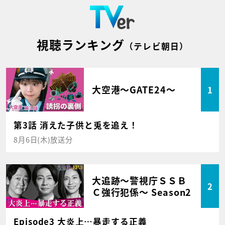
視聴ランキング
（テレビ朝日）
大空港～GATE24～
1
第3話 消えた子供と兎を追え！
8月6日(木)放送分
大追跡～警視庁ＳＳＢ
2
Ｃ強行犯係～ Season2
Episode3 大炎上…暴走する正義