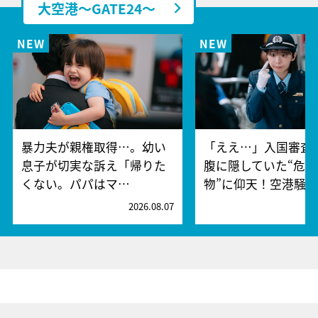
大空港～GATE24～
暴力夫が親権取得…。幼い
「ええ…」入国審査
息子が切実な訴え「帰りた
腹に隠していた“危険
くない。パパはマ…
物”に仰天！空港騒
2026.08.07
2