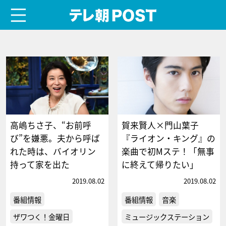
menu
テレ朝POST
高嶋ちさ子、“お前呼
賀来賢人×門山葉子
び”を嫌悪。夫から呼ば
『ライオン・キング』の
れた時は、バイオリン
楽曲で初Mステ！「無事
持って家を出た
に終えて帰りたい」
2019.08.02
2019.08.02
番組情報
番組情報
音楽
ザワつく！金曜日
ミュージックステーション