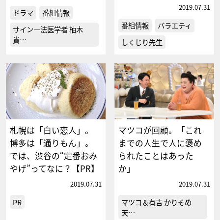
2019.07.31
ドラマ
番組情報
番組情報
バラエティ
サイン―法医学者 柚木
貴…
しくじり先生
札幌は「白い恋人」。
マツコが回顧。「これ
博多は「通りもん」。
までの人生で人に褒め
では、渋谷の“定番おみ
られたことはあった
やげ”ってなに？【PR】
か」
2019.07.31
2019.07.31
PR
マツコ＆有吉 かりそめ
天…