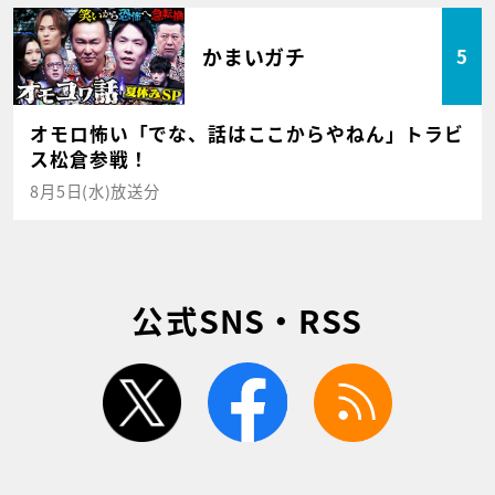
かまいガチ
5
オモロ怖い「でな、話はここからやねん」トラビ
ス松倉参戦！
8月5日(水)放送分
公式SNS・RSS
twitter
facebook
rss