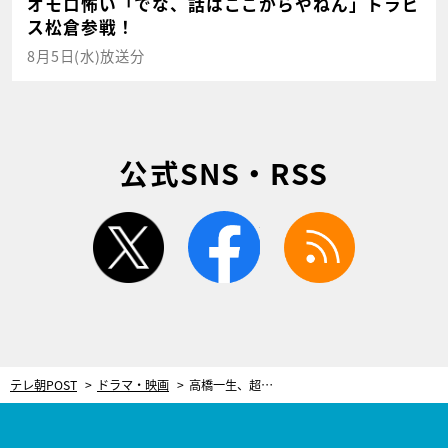
オモロ怖い「でな、話はここからやねん」トラビ
ス松倉参戦！
8月5日(水)放送分
公式SNS・RSS
twitter
facebook
rss
テレ朝POST
ドラマ・映画
高橋一生、超複雑な演技に挑む！別人に転生している“本人”が、本人のフリを演じることに＜リボーン＞