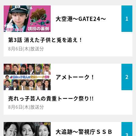
大空港～GATE24～
1
第3話 消えた子供と兎を追え！
8月6日(木)放送分
アメトーーク！
2
売れっ子芸人の貴重トーーク祭り!!
8月6日(木)放送分
大追跡～警視庁ＳＳＢ
3