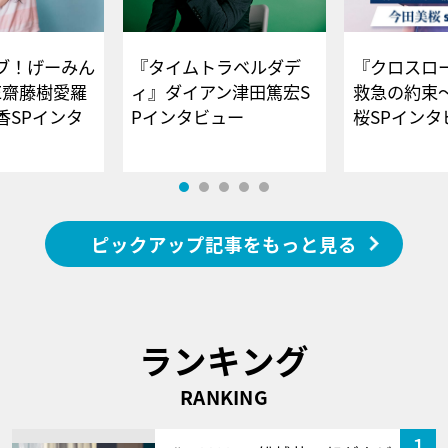
ブ！げーみん
『タイムトラベルダデ
『クロスロー
E齋藤樹愛羅
ィ』ダイアン津田篤宏S
救急の約束
香SPインタ
Pインタビュー
桜SPイ
ピックアップ記事をもっと見る
ランキング
RANKING
1