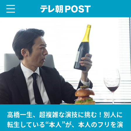
menu
テレ朝POST
高橋一生、超複雑な演技に挑む！別人に
転生している“本人”が、本人のフリを演