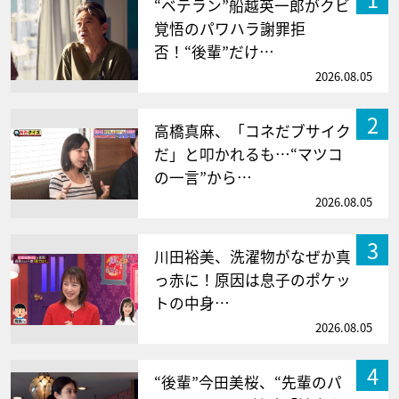
“ベテラン”船越英一郎がクビ
覚悟のパワハラ謝罪拒
否！“後輩”だけ…
2026.08.05
2
高橋真麻、「コネだブサイク
だ」と叩かれるも…“マツコ
の一言”から…
2026.08.05
3
川田裕美、洗濯物がなぜか真
っ赤に！原因は息子のポケッ
トの中身…
2026.08.05
4
“後輩”今田美桜、“先輩のパ