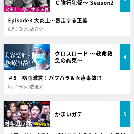
Ｃ強行犯係～ Season2
Episode3 大炎上…暴走する正義
8月5日(水)放送分
クロスロード ～救命救
4
急の約束～
＃5 病院激震！パワハラ＆医療事故!?
8月4日(火)放送分
かまいガチ
5