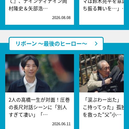
て』、ナインティナイン岡
マは鈴木亮平を意識!
村隆史＆矢部浩…
ち振る舞いを…」…
2026.08.08
2
リボーン ～最後のヒーロー～
2人の高橋一生が対面！圧巻
「涙ぶわー出た」「
の長尺対話シーンに「別人
こ持ってった」孤独
すぎて凄い」「…
を救った“父”小…
2026.06.11
2