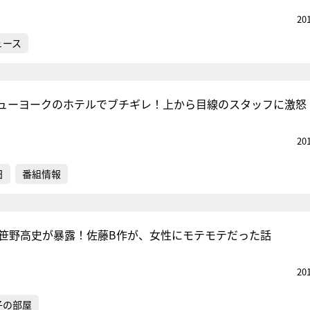
20
ュース
ューヨークのホテルでブチギレ！上から目線のスタッフに激怒
20
日
番組情報
・笹野高史が暴露！佐藤B作が、女性にモテモテだった話
20
子の部屋