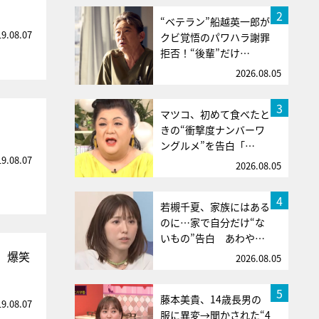
2
“ベテラン”船越英一郎が
19.08.07
クビ覚悟のパワハラ謝罪
拒否！“後輩”だけ…
2026.08.05
3
マツコ、初めて食べたと
きの“衝撃度ナンバーワ
ングルメ”を告白「…
19.08.07
2026.08.05
4
若槻千夏、家族にはある
のに…家で自分だけ“な
いもの”告白 あわや…
、爆笑
2026.08.05
5
藤本美貴、14歳長男の
19.08.07
服に異変→聞かされた“4