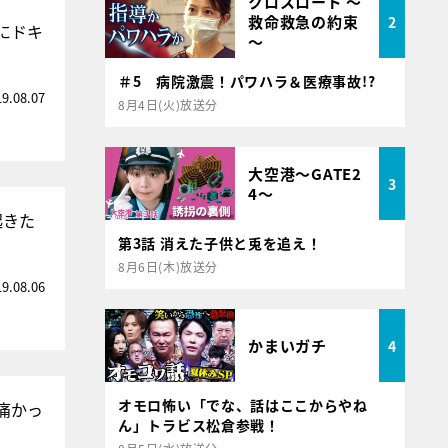
クロスロード ～
救命救急の約束
2
にドキ
～
＃5 病院激震！パワハラ＆医療事故!?
19.08.07
8月4日(火)放送分
大空港～GATE2
3
4～
起きた
第3話 消えた子供と兎を追え！
8月6日(木)放送分
19.08.06
かまいガチ
4
オモロ怖い「でな、話はここからやね
痛かっ
ん」トラビス松倉参戦！