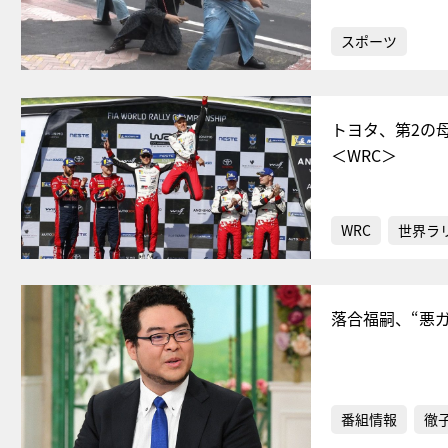
スポーツ
トヨタ、第2の母
＜WRC＞
WRC
世界ラ
落合福嗣、“悪
番組情報
徹