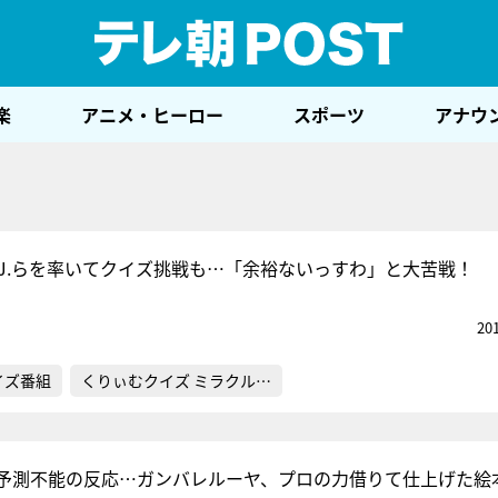
テレ
楽
アニメ・ヒーロー
スポーツ
アナウ
y J.らを率いてクイズ挑戦も…「余裕ないっすわ」と大苦戦！
20
イズ番組
くりぃむクイズ ミラクル…
予測不能の反応…ガンバレルーヤ、プロの力借りて仕上げた絵