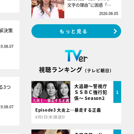
文字の理由”に困惑「…
2026.08.05
解決策
もっと見る
19.08.07
視聴ランキング
（テレビ朝日）
大追跡～警視庁
る3つ
ＳＳＢＣ強行犯
1
係～ Season2
19.08.07
Episode3 大炎上…暴走する正義
8月5日(水)放送分