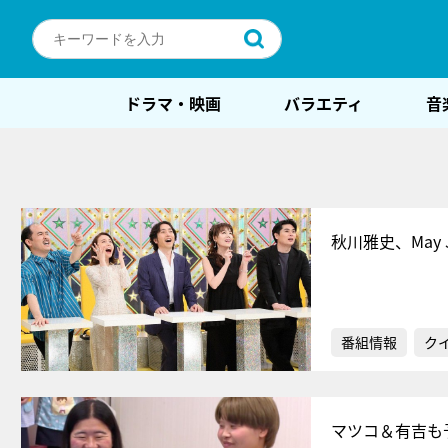
ドラマ・映画
バラエティ
音
秋川雅史、Ma
番組情報
ク
マツコ＆有吉も