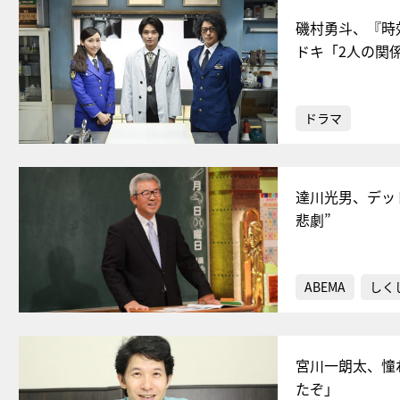
磯村勇斗、『時
ドキ「2人の関
ドラマ
達川光男、デッ
悲劇”
ABEMA
しく
宮川一朗太、憧
たぞ」