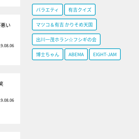
バラエティ
有吉クイズ
が悪い
マツコ＆有吉 かりそめ天国
出川一茂ホラン☆フシギの会
19.08.06
博士ちゃん
ABEMA
EIGHT-JAM
笑
19.08.06