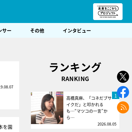
朝POST
ンサー
その他
インタビュー
ランキング
RANKING
19.08.07
1
高橋真麻、「コネだブサ
イクだ」と叩かれる
も…“マツコの一言”か
ら…
2026.08.05
本を園