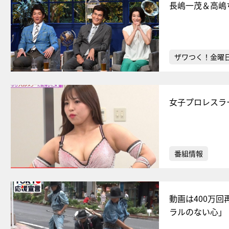
長嶋一茂＆高嶋
ザワつく！金曜
女子プロレスラ
番組情報
動画は400万
ラルのない心」