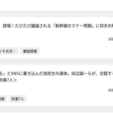
、提唱！たびたび議論される「新幹線のマナー問題」に仰天の
20
りそめ天…
番組情報
る」とSNSに書き込んだ高校生の遺体。田辺誠一らが、交錯す
刑事7人＞
20
情報
刑事7人