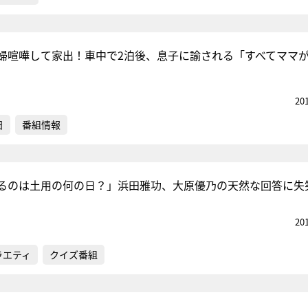
婦喧嘩して家出！車中で2泊後、息子に諭される「すべてママ
20
日
番組情報
るのは土用の何の日？」浜田雅功、大原優乃の天然な回答に失
20
ラエティ
クイズ番組