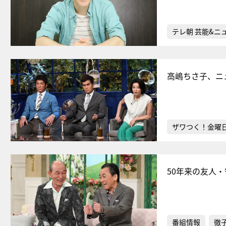
テレ朝 芸能&ニ
高嶋ちさ子、ニ
ザワつく！金曜
50年来の友人
番組情報
徹