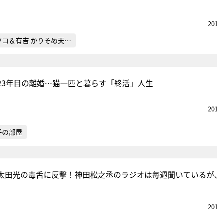
20
ツコ＆有吉 かりそめ天…
23年目の離婚…猫一匹と暮らす「終活」人生
20
子の部屋
太田光の毒舌に反撃！神田松之丞のラジオは毎週聞いているが
20