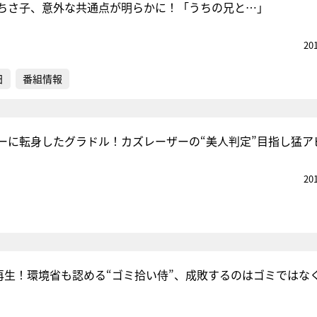
ちさ子、意外な共通点が明らかに！「うちの兄と…」
20
日
番組情報
ーに転身したグラドル！カズレーザーの“美人判定”目指し猛ア
20
回再生！環境省も認める“ゴミ拾い侍”、成敗するのはゴミではな