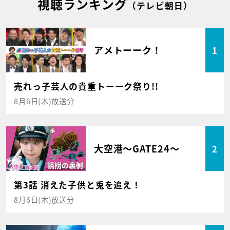
視聴ランキング
（テレビ朝日）
アメトーーク！
1
売れっ子芸人の貴重トーーク祭り!!
8月6日(木)放送分
大空港～GATE24～
2
第3話 消えた子供と兎を追え！
8月6日(木)放送分