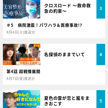
クロスロード ～救命救
3
急の約束～
＃5 病院激震！パワハラ＆医療事故!?
8月4日(火)放送分
名探偵のままでいて
4
第4話 超戦慄展開
8月7日(金)放送分
夏色の雲が恋と嵐をま
5
きおこす