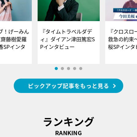
ブ！げーみん
『タイムトラベルダデ
『クロスロー
E齋藤樹愛羅
ィ』ダイアン津田篤宏S
救急の約束
香SPインタ
Pインタビュー
桜SPイ
ピックアップ記事をもっと見る
ランキング
RANKING