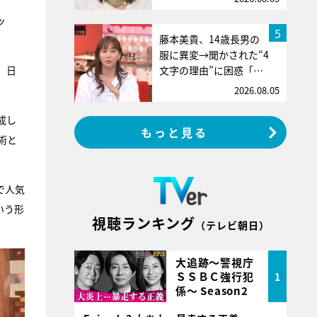
ッ
5
藤本美貴、14歳長男の
服に異変→聞かされた“4
。日
文字の理由”に困惑「…
2026.08.05
成し
もっと見る
術と
で人気
いう形
視聴ランキング
（テレビ朝日）
大追跡～警視庁
ＳＳＢＣ強行犯
1
係～ Season2