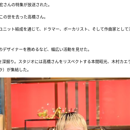
幸宏さんの特集が放送された。
『アイ＝ラブ！げーみん
23年にこの世を去った高橋さん。
E齋藤樹愛羅＆佐々木舞
ビュー
・ユニット結成を通じて、ドラマー、ボーカリスト、そして作曲家として
のデザイナーを務めるなど、幅広い活動を見せた。
を深掘り。スタジオには高橋さんをリスペクトする本間昭光、木村カエ
ラ）が集結した。