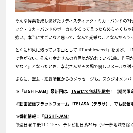
そんな偉業を成し遂げたサディスティック・ミカ・バンドの3
ック・ミカ・バンドのボーカルやるって言ったらめちゃくちゃ
強い。本当にすごいなと思って、なんて光栄なことなんだろう
とくに印象に残っている曲として『Tumbleweed』をあげ
で負がない。そんな幸宏さんの雰囲気が溢れている1曲。作詞
かな？』となったとき、幸宏さんがその場で優しいメールを送
さらに、盟友・細野晴臣からのメッセージも。スタジオメンバ
※『EIGHT-JAM』最新回は、
TVerにて無料配信中
！（期間限
※動画配信プラットフォーム「
TELASA（テラサ）
」でも配信
※番組情報：『
EIGHT-JAM
』
毎週日曜 午後11：15～、テレビ朝日系24局（※一部地域を除