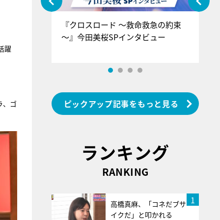
ぐ』＝LOV
『クロスロード ～救命救急の約束
『
香SPインタ
～』今田美桜SPインタビュー
ロ
ン
活躍
ピックアップ記事をもっと見る
ラ、ゴ
ランキング
RANKING
1
高橋真麻、「コネだブサ
イクだ」と叩かれる