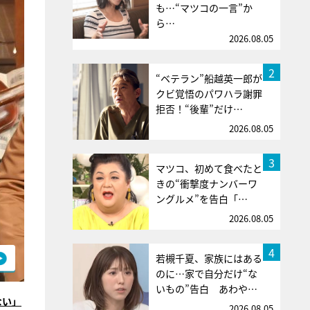
も…“マツコの一言”か
ら…
2026.08.05
2
“ベテラン”船越英一郎が
クビ覚悟のパワハラ謝罪
拒否！“後輩”だけ…
2026.08.05
3
マツコ、初めて食べたと
きの“衝撃度ナンバーワ
ングルメ”を告白「…
2026.08.05
4
若槻千夏、家族にはある
のに…家で自分だけ“な
いもの”告白 あわや…
ない」
2026.08.05