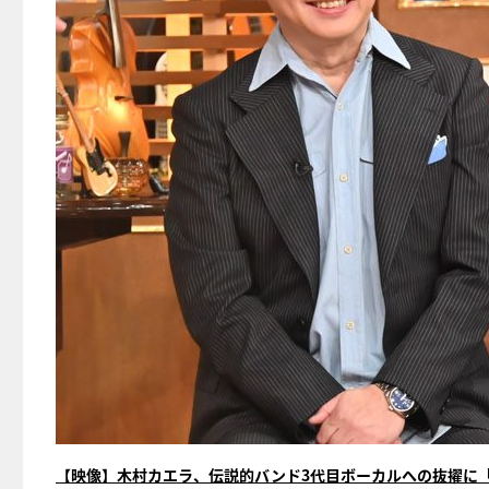
【映像】木村カエラ、伝説的バンド3代目ボーカルへの抜擢に