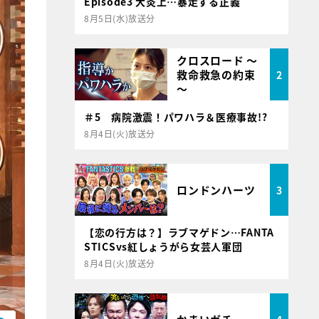
Episode3 大炎上…暴走する正義
8月5日(水)放送分
クロスロード ～
救命救急の約束
2
～
＃5 病院激震！パワハラ＆医療事故!?
8月4日(火)放送分
ロンドンハーツ
3
【恋の行方は？】ラブマゲドン…FANTA
STICSvs紅しょうがら女芸人軍団
8月4日(火)放送分