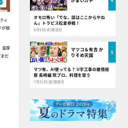
かまいガチ
4
オモロ怖い「でな、話はここからやね
ティ
ん」トラビス松倉参戦！
ドが根
8月5日(水)放送分
、温厚
マツコ＆有吉 か
5
りそめ天国
『まだ
マツ有、AI使ってる？ U字工事の敵情視
察 長崎編 熊プロ、料理を習う
7月31日(金)放送分