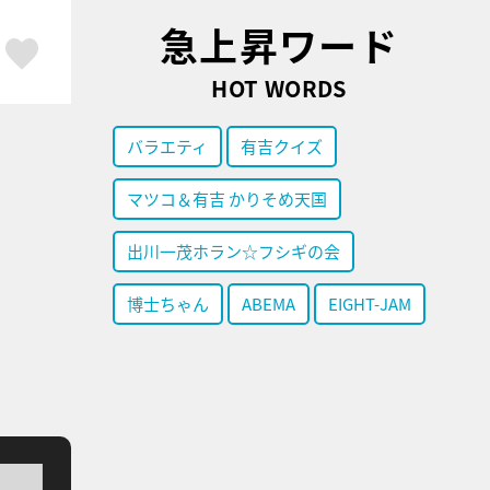
急上昇ワード
ア
はてブ
スキボタン
HOT WORDS
バラエティ
有吉クイズ
マツコ＆有吉 かりそめ天国
出川一茂ホラン☆フシギの会
博士ちゃん
ABEMA
EIGHT-JAM