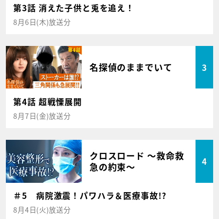
第3話 消えた子供と兎を追え！
8月6日(木)放送分
名探偵のままでいて
3
第4話 超戦慄展開
8月7日(金)放送分
クロスロード ～救命救
4
急の約束～
＃5 病院激震！パワハラ＆医療事故!?
8月4日(火)放送分