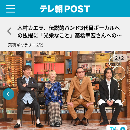
menu
テレ朝POST
木村カエラ、伝説的バンド3代目ボーカルへ
の抜擢に「光栄なこと」高橋幸宏さんへの想
いも「すごく優しくて、温厚で負がない」
（写真ギャラリー 2/2）
2/2