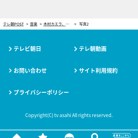
テレ朝POST
音楽
木村カエラ、伝説的バンド3代目ボーカルへの抜擢に「光栄なこと」高橋幸宏さんへの想いも「すごく優しくて、温厚で負がない」
写真2
テレビ朝日
テレ朝動画
お問い合わせ
サイト利用規約
プライバシーポリシー
Copyright(C) tv asahi All rights reserved.