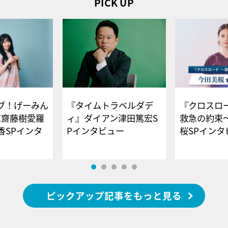
PICK UP
ブ！げーみん
『タイムトラベルダデ
『クロスロー
E齋藤樹愛羅
ィ』ダイアン津田篤宏S
救急の約束
香SPインタ
Pインタビュー
桜SPイ
ピックアップ記事をもっと見る