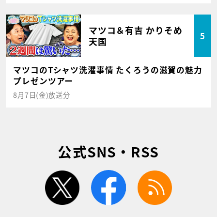
マツコ＆有吉 かりそめ
5
天国
マツコのTシャツ洗濯事情 たくろうの滋賀の魅力
プレゼンツアー
8月7日(金)放送分
公式SNS・RSS
twitter
facebook
rss