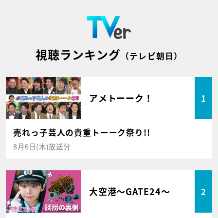
視聴ランキング
（テレビ朝日）
アメトーーク！
1
売れっ子芸人の貴重トーーク祭り!!
8月6日(木)放送分
大空港～GATE24～
2