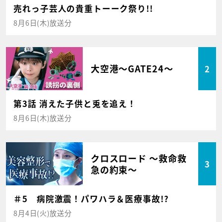
売れっ子芸人の貴重トーーク祭り!!
8月6日(木)放送分
大空港～GATE24～
2
第3話 消えた子供と兎を追え！
8月6日(木)放送分
クロスロード ～救命救
3
急の約束～
＃5 病院激震！パワハラ＆医療事故!?
8月4日(火)放送分