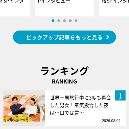
香SPインタ
Pインタビュー
桜SPイ
ピックアップ記事をもっと見る
ランキング
RANKING
1
世界一周旅行中に3度も再会
した男女！意気投合した夜
は…口では言…
2026.08.09