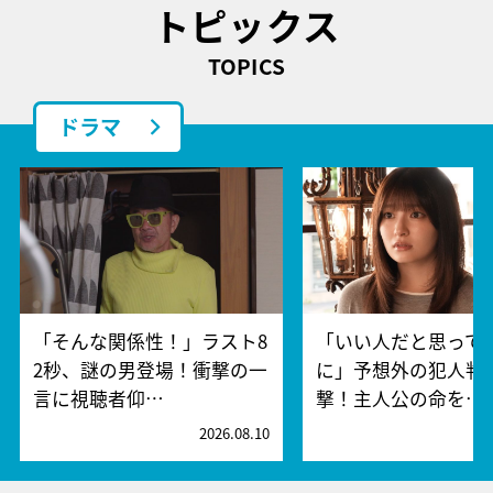
トピックス
TOPICS
ドラマ
「そんな関係性！」ラスト8
「いい人だと思って
2秒、謎の男登場！衝撃の一
に」予想外の犯人判
言に視聴者仰…
撃！主人公の命を…
2026.08.10
2