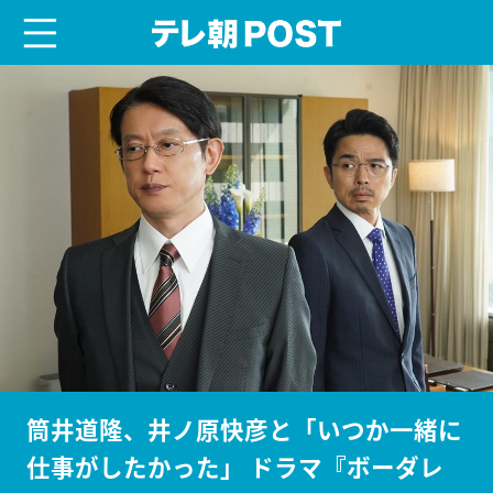
menu
テレ朝POST
筒井道隆、井ノ原快彦と「いつか一緒に
仕事がしたかった」 ドラマ『ボーダレ