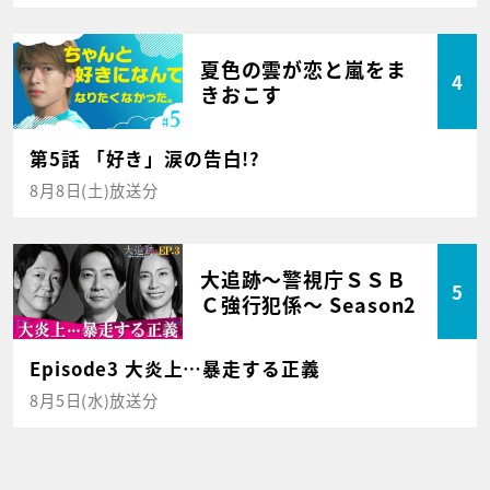
夏色の雲が恋と嵐をま
4
きおこす
第5話 「好き」涙の告白!?
8月8日(土)放送分
大追跡～警視庁ＳＳＢ
5
Ｃ強行犯係～ Season2
Episode3 大炎上…暴走する正義
8月5日(水)放送分