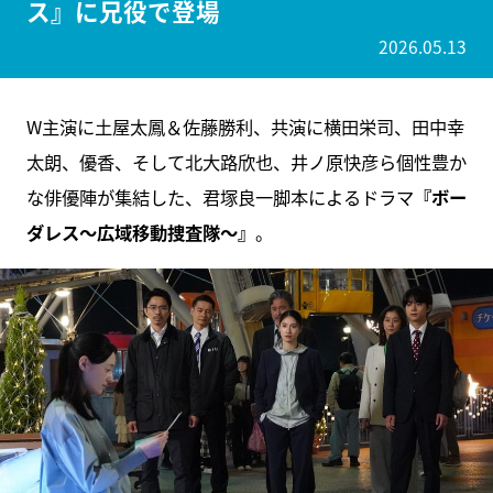
ス』に兄役で登場
2026.05.13
W主演に土屋太鳳＆佐藤勝利、共演に横田栄司、田中幸
太朗、優香、そして北大路欣也、井ノ原快彦ら個性豊か
な俳優陣が集結した、君塚良一脚本によるドラマ
『ボー
ダレス～広域移動捜査隊～』
。