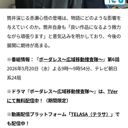
筒井演じる赤瀬心悟の登場は、物語にどのような影響を
与えていくのか。筒井自身も「良い作品になるよう微力
ながら頑張ります」と意気込みを明かしており、今後の
展開に期待が高まる。
※番組情報：『
ボーダレス～広域移動捜査隊～
』第6話
2026年5月20日（水）よる9時～9時54分、テレビ朝日
系24局
※ドラマ『ボーダレス～広域移動捜査隊～』は、
TVer
にて無料配信中
！（期間限定）
※動画配信プラットフォーム「
TELASA（テラサ）
」で
も配信中！