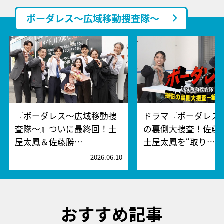
ボーダレス～広域移動捜査隊～
『ボーダレス～広域移動捜
ドラマ『ボーダレス
査隊～』ついに最終回！土
の裏側大捜査！佐藤
屋太鳳＆佐藤勝…
土屋太鳳を“取り…
2026.06.10
2
おすすめ記事