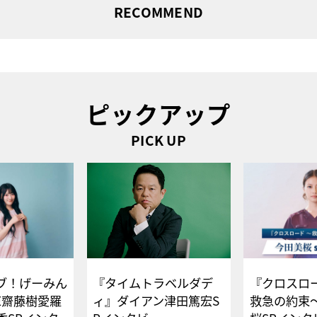
RECOMMEND
ピックアップ
PICK UP
ブ！げーみん
『タイムトラベルダデ
『クロスロー
E齋藤樹愛羅
ィ』ダイアン津田篤宏S
救急の約束