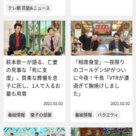
テレ朝 芸能&ニュース
萩本欽一が語る、亡妻
『相席食堂』一夜限り
の見事な「死に支
のゴールデンSPがつい
度」。質素な葬儀を息
に今夜！千鳥「VTRが濃
子に託し、1人で入るお
過ぎて胸焼けしまし
墓も用意
た」
2021.02.02
2021.02.02
番組情報
徹子の部屋
番組情報
バラエティ