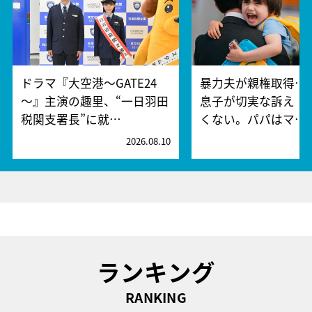
ドラマ『大空港～GATE24
暴力夫が親権取得…
～』主演の趣里、“一日羽田
息子が切実な訴え「
税関支署長”に就…
くない。パパはマ…
2026.08.10
2
ランキング
RANKING