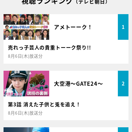
視聴ランキング
（テレビ朝日）
アメトーーク！
1
売れっ子芸人の貴重トーーク祭り!!
8月6日(木)放送分
大空港～GATE24～
2
第3話 消えた子供と兎を追え！
8月6日(木)放送分