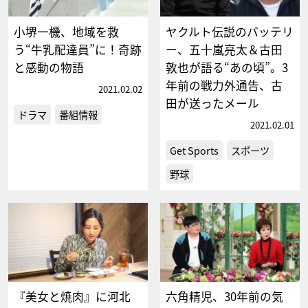
小堺一機、地域を救
ヤクルト伝説のバッテリ
う“牛乳配達員”に！奇跡
ー、五十嵐亮太＆古田
と感動の物語
敦也が語る“あの頃”。3
年前の戦力外通告、古
2021.02.02
田が送ったメール
ドラマ
番組情報
2021.02.01
Get Sports
スポーツ
野球
『美女と焼肉』に河北
六角精児、30年前の気