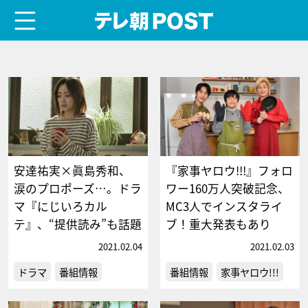
menu
テレ朝POST
安達祐実×眞島秀和、
『家事ヤロウ!!!』フォロ
涙のプロポーズ…。ドラ
ワー160万人突破記念、
マ『にじいろカル
MC3人でインスタライ
テ』、“提供読み”も話題
ブ！重大発表もあり
2021.02.04
2021.02.03
ドラマ
番組情報
番組情報
家事ヤロウ!!!