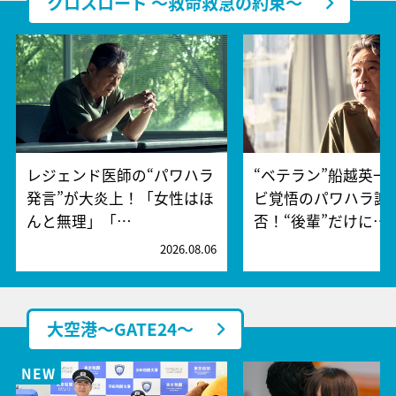
クロスロード ～救命救急の約束～
レジェンド医師の“パワハラ
“ベテラン”船越英一
発言”が大炎上！「女性はほ
ビ覚悟のパワハラ謝
んと無理」「…
否！“後輩”だけに…
2026.08.06
2
大空港～GATE24～