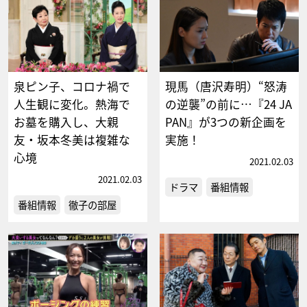
泉ピン子、コロナ禍で
現馬（唐沢寿明）“怒涛
人生観に変化。熱海で
の逆襲”の前に…『24 JA
お墓を購入し、大親
PAN』が3つの新企画を
友・坂本冬美は複雑な
実施！
心境
2021.02.03
2021.02.03
ドラマ
番組情報
番組情報
徹子の部屋