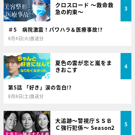
クロスロード ～救命救
3
急の約束～
＃5 病院激震！パワハラ＆医療事故!?
8月4日(火)放送分
夏色の雲が恋と嵐をま
4
きおこす
第5話 「好き」涙の告白!?
8月8日(土)放送分
大追跡～警視庁ＳＳＢ
5
Ｃ強行犯係～ Season2