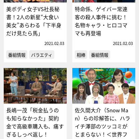
美ボディ女子VS社長秘
特命係、ゲイバー常連
書！2人の新星“大食い
客の殺人事件に挑む！
美女”あらわる「下半身
名物キャラ・ヒロコマ
だけ見たら馬」
マも再登場
2021.02.03
2021.02.03
番組情報
バラエティ
相棒
番組情報
長嶋一茂「税金払うの
佐久間大介（Snow Ma
も知らなかった」契約
n）らの珍解答に、ハラ
金で高級車購入も、痛す
イチ澤部のツッコミが
ぎるしっぺ返し！
とまらない！＜世界フ