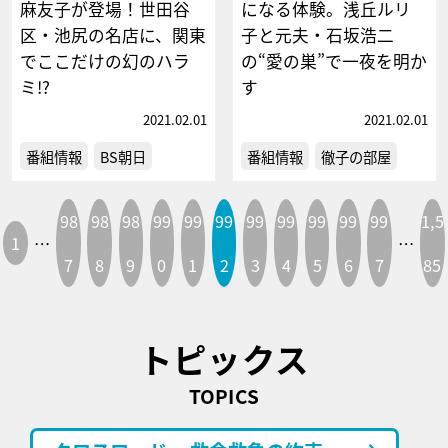
麻友子が登場！世田谷
になる体験。浅丘ルリ
区・池尻の名店に、関東
子と元夫・石坂浩二
でここだけの幻のハラ
の“愛の巣”で一夜を明か
ミ!?
す
2021.02.01
2021.02.01
番組情報
BS朝日
番組情報
徹子の部屋
98
98
98
99
99
99
99
99
99
99
99
1,5
1
…
…
7
8
9
0
1
2
3
4
5
6
7
85
トピックス
TOPICS