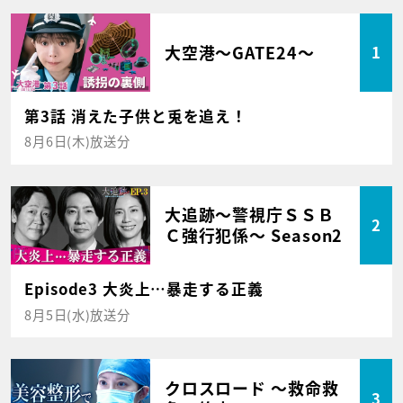
大空港～GATE24～
1
第3話 消えた子供と兎を追え！
8月6日(木)放送分
大追跡～警視庁ＳＳＢ
2
Ｃ強行犯係～ Season2
Episode3 大炎上…暴走する正義
8月5日(水)放送分
クロスロード ～救命救
3