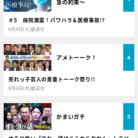
急の約束～
＃5 病院激震！パワハラ＆医療事故!?
8月4日(火)放送分
アメトーーク！
4
売れっ子芸人の貴重トーーク祭り!!
8月6日(木)放送分
かまいガチ
5