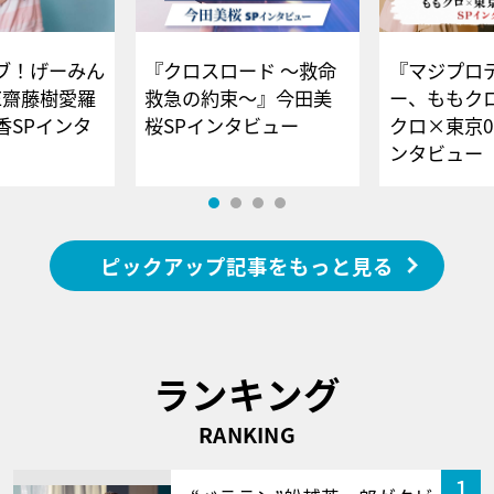
ブ！げーみん
『クロスロード ～救命
『マジプロ
E齋藤樹愛羅
救急の約束～』今田美
ー、ももク
香SPインタ
桜SPインタビュー
クロ×東京0
ンタビュー
ピックアップ記事をもっと見る
ランキング
RANKING
1