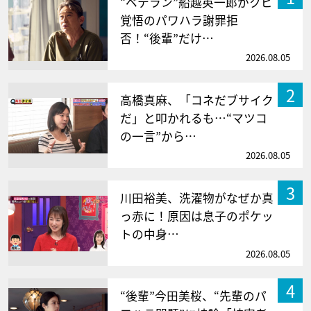
“ベテラン”船越英一郎がクビ
覚悟のパワハラ謝罪拒
否！“後輩”だけ…
2026.08.05
2
高橋真麻、「コネだブサイク
だ」と叩かれるも…“マツコ
の一言”から…
2026.08.05
3
川田裕美、洗濯物がなぜか真
っ赤に！原因は息子のポケッ
トの中身…
2026.08.05
4
“後輩”今田美桜、“先輩のパ