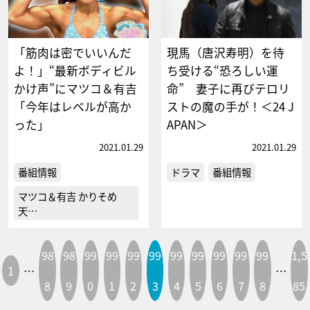
「筋肉は密でいいんだ
現馬（唐沢寿明）を待
よ！」“最新ボディビル
ち受ける“恐ろしい運
かけ声”にマツコ＆有吉
命” 妻子に再びテロリ
「今年はレベルが高か
ストの魔の手が！＜24 J
った」
APAN＞
2021.01.29
2021.01.29
番組情報
ドラマ
番組情報
マツコ＆有吉 かりそめ
天…
98
98
99
99
99
99
99
99
99
99
99
1,5
1
…
…
8
9
0
1
2
3
4
5
6
7
8
85