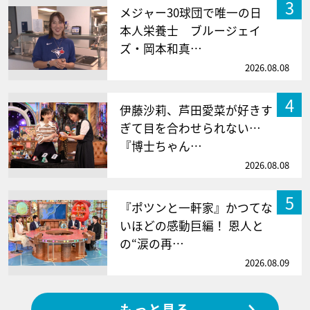
3
メジャー30球団で唯一の日
本人栄養士 ブルージェイ
ズ・岡本和真…
2026.08.08
4
伊藤沙莉、芦田愛菜が好きす
ぎて目を合わせられない…
『博士ちゃん…
2026.08.08
5
『ポツンと一軒家』かつてな
いほどの感動巨編！ 恩人と
の“涙の再…
2026.08.09
もっと見る