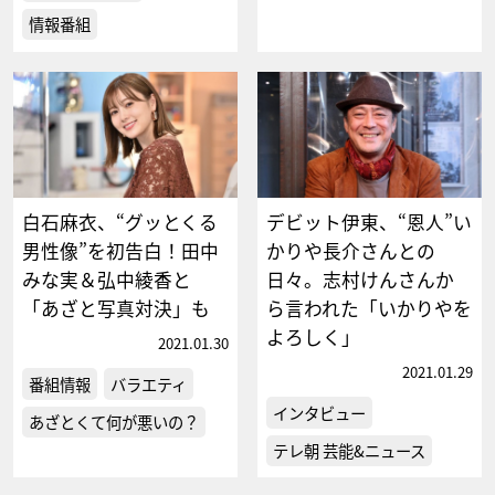
情報番組
白石麻衣、“グッとくる
デビット伊東、“恩人”い
男性像”を初告白！田中
かりや長介さんとの
みな実＆弘中綾香と
日々。志村けんさんか
「あざと写真対決」も
ら言われた「いかりやを
よろしく」
2021.01.30
2021.01.29
番組情報
バラエティ
インタビュー
あざとくて何が悪いの？
テレ朝 芸能&ニュース