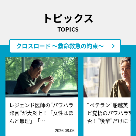
トピックス
TOPICS
クロスロード ～救命救急の約束～
レジェンド医師の“パワハラ
“ベテラン”船越英一
発言”が大炎上！「女性はほ
ビ覚悟のパワハラ謝
んと無理」「…
否！“後輩”だけに…
2026.08.06
2