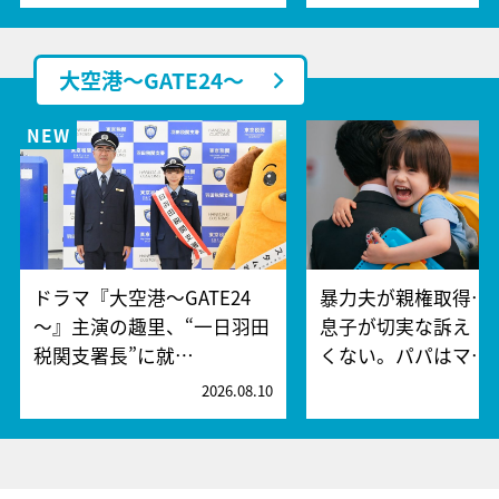
大空港～GATE24～
ドラマ『大空港～GATE24
暴力夫が親権取得…
～』主演の趣里、“一日羽田
息子が切実な訴え「
税関支署長”に就…
くない。パパはマ…
2026.08.10
2