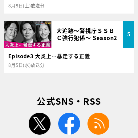
8月8日(土)放送分
大追跡～警視庁ＳＳＢ
5
Ｃ強行犯係～ Season2
Episode3 大炎上…暴走する正義
8月5日(水)放送分
公式SNS・RSS
twitter
facebook
rss