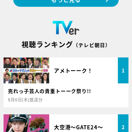
視聴ランキング
（テレビ朝日）
アメトーーク！
1
売れっ子芸人の貴重トーーク祭り!!
8月6日(木)放送分
大空港～GATE24～
2