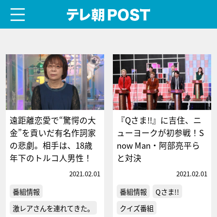
menu
テレ朝POST
遠距離恋愛で“驚愕の大
『Qさま!!』に吉住、ニ
金”を貢いだ有名作詞家
ューヨークが初参戦！S
の悲劇。相手は、18歳
now Man・阿部亮平ら
年下のトルコ人男性！
と対決
2021.02.01
2021.02.01
番組情報
番組情報
Qさま!!
激レアさんを連れてきた。
クイズ番組