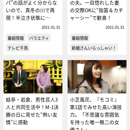
パ”の話がよく分からな
の夫。一目惚れした妻
いので、真冬の川で再
の交際OKに“指笛＆カチ
現！半泣き状態に…
ャーシー”で歓喜！
2021.01.31
2021.01.31
番組情報
バラエティ
番組情報
テレビ千鳥
新婚さんいらっしゃい！
蛙亭・岩倉、男性芸人3
小芝風花、『モコミ』
人と共同生活中！M-1決
第1話でみせた高い演技
勝の日に見せた“熱い友
力。「不思議な雰囲気
情”に感動
を持った唯一無二の女
優さん」