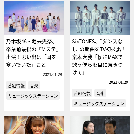
乃木坂46・堀未央奈、
SixTONES、“ダンスな
卒業前最後の『Mステ』
し”の新曲をTV初披露！
出演！思い出は「耳を
京本大我「儚さMAXで
塞いでいた」こと
歌う僕らを目に焼きつ
けて」
2021.01.29
2021.01.29
番組情報
音楽
番組情報
音楽
ミュージックステーション
ミュージックステーション