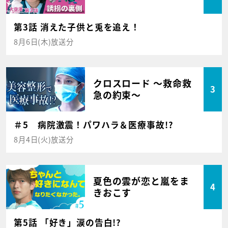
第3話 消えた子供と兎を追え！
8月6日(木)放送分
クロスロード ～救命救
3
急の約束～
＃5 病院激震！パワハラ＆医療事故!?
8月4日(火)放送分
夏色の雲が恋と嵐をま
4
きおこす
第5話 「好き」涙の告白!?