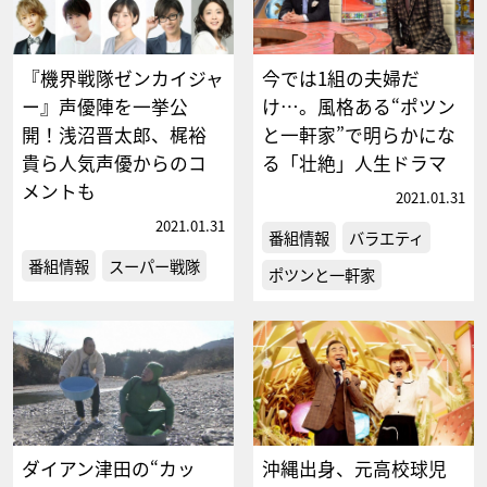
『機界戦隊ゼンカイジャ
今では1組の夫婦だ
ー』声優陣を一挙公
け…。風格ある“ポツン
開！浅沼晋太郎、梶裕
と一軒家”で明らかにな
貴ら人気声優からのコ
る「壮絶」人生ドラマ
メントも
2021.01.31
2021.01.31
番組情報
バラエティ
番組情報
スーパー戦隊
ポツンと一軒家
ダイアン津田の“カッ
沖縄出身、元高校球児