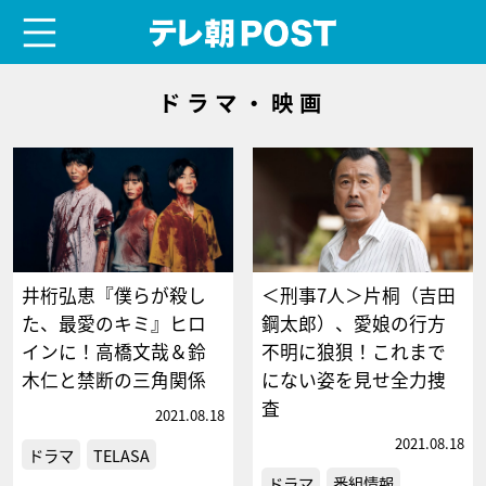
menu
テレ朝POST
ドラマ・映画
井桁弘恵『僕らが殺し
＜刑事7人＞片桐（吉田
た、最愛のキミ』ヒロ
鋼太郎）、愛娘の行方
インに！高橋文哉＆鈴
不明に狼狽！これまで
木仁と禁断の三角関係
にない姿を見せ全力捜
査
2021.08.18
2021.08.18
ドラマ
TELASA
ドラマ
番組情報