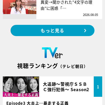
異変→聞かされた“4文字の理
由”に困惑「…
2026.08.05
もっと見る
視聴ランキング
（テレビ朝日）
大追跡～警視庁ＳＳＢ
1
Ｃ強行犯係～ Season2
Episode3 大炎上…暴走する正義