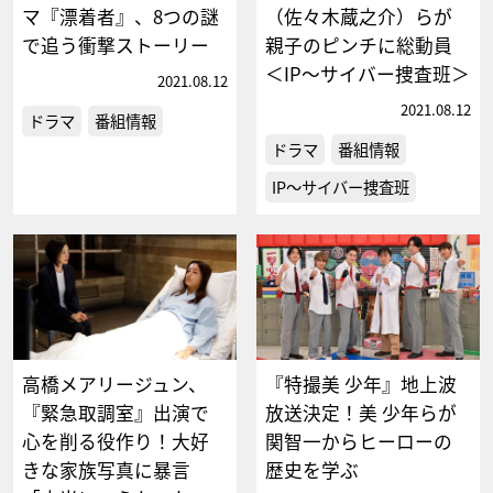
マ『漂着者』、8つの謎
（佐々木蔵之介）らが
で追う衝撃ストーリー
親子のピンチに総動員
＜IP〜サイバー捜査班＞
2021.08.12
2021.08.12
ドラマ
番組情報
ドラマ
番組情報
IP～サイバー捜査班
高橋メアリージュン、
『特撮美 少年』地上波
『緊急取調室』出演で
放送決定！美 少年らが
心を削る役作り！大好
関智一からヒーローの
きな家族写真に暴言
歴史を学ぶ