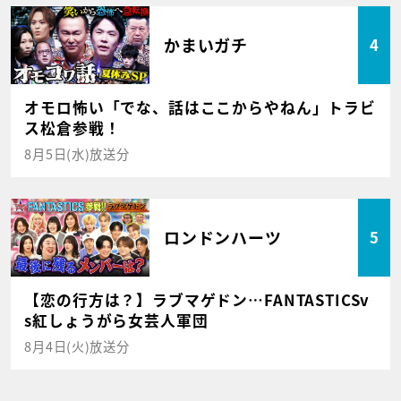
かまいガチ
4
オモロ怖い「でな、話はここからやねん」トラビ
ス松倉参戦！
8月5日(水)放送分
ロンドンハーツ
5
【恋の行方は？】ラブマゲドン…FANTASTICSv
s紅しょうがら女芸人軍団
8月4日(火)放送分