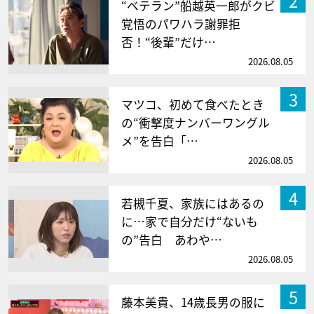
2
“ベテラン”船越英一郎がクビ
覚悟のパワハラ謝罪拒
否！“後輩”だけ…
2026.08.05
3
マツコ、初めて食べたとき
の“衝撃度ナンバーワングル
メ”を告白「…
2026.08.05
4
若槻千夏、家族にはあるの
に…家で自分だけ“ないも
の”告白 あわや…
2026.08.05
5
藤本美貴、14歳長男の服に