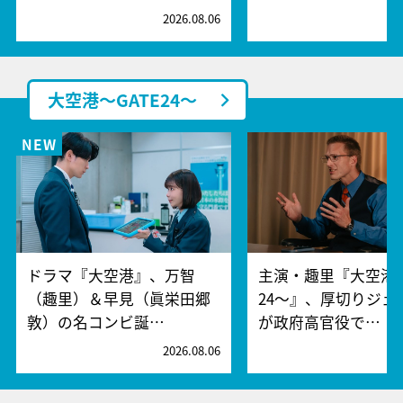
2026.08.06
2
大空港～GATE24～
ドラマ『大空港』、万智
主演・趣里『大空港～
（趣里）＆早見（眞栄田郷
24～』、厚切りジェ
敦）の名コンビ誕…
が政府高官役で…
2026.08.06
2