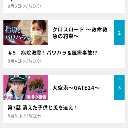
8月5日(水)放送分
クロスロード ～救命救
2
急の約束～
＃5 病院激震！パワハラ＆医療事故!?
8月4日(火)放送分
大空港～GATE24～
3
第3話 消えた子供と兎を追え！
8月6日(木)放送分