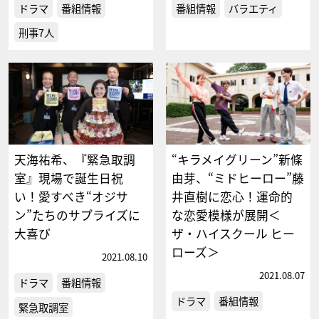
ドラマ
番組情報
番組情報
バラエティ
刑事7人
天海祐希、『緊急取調
“キラメイグリーン”新條
室』現場で誕生日祝
由芽、“ミドヒーロー”藤
い！愛すべき“オジサ
井直樹に恋心！運命的
ン”たちのサプライズに
な恋愛模様が展開＜
大喜び
ザ・ハイスクール ヒー
ローズ＞
2021.08.10
2021.08.07
ドラマ
番組情報
ドラマ
番組情報
緊急取調室