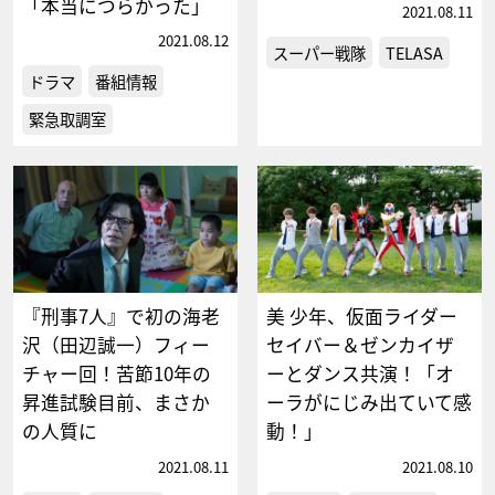
「本当につらかった」
2021.08.11
2021.08.12
スーパー戦隊
TELASA
ドラマ
番組情報
緊急取調室
『刑事7人』で初の海老
美 少年、仮面ライダー
沢（田辺誠一）フィー
セイバー＆ゼンカイザ
チャー回！苦節10年の
ーとダンス共演！「オ
昇進試験目前、まさか
ーラがにじみ出ていて感
の人質に
動！」
2021.08.11
2021.08.10