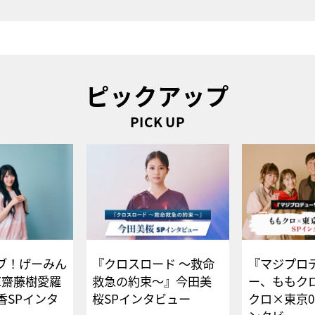
ピックアップ
PICK UP
ブ！げーみん
『クロスロード ～救命
『マジプロ
E齋藤樹愛羅
救急の約束～』今田美
ー、ももク
香SPインタ
桜SPインタビュー
クロ×東京0