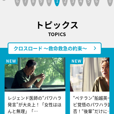
6
7
8
9
0
1
2
3
4
5
6
0
トピックス
TOPICS
クロスロード ～救命救急の約束～
レジェンド医師の“パワハラ
“ベテラン”船越英一
発言”が大炎上！「女性はほ
ビ覚悟のパワハラ謝
んと無理」「…
否！“後輩”だけに…