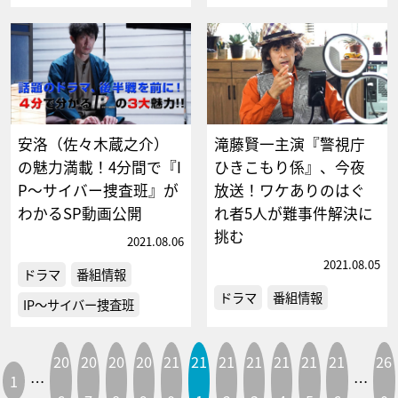
安洛（佐々木蔵之介）
滝藤賢一主演『警視庁
の魅力満載！4分間で『I
ひきこもり係』、今夜
P～サイバー捜査班』が
放送！ワケありのはぐ
わかるSP動画公開
れ者5人が難事件解決に
挑む
2021.08.06
2021.08.05
ドラマ
番組情報
ドラマ
番組情報
IP～サイバー捜査班
20
20
20
20
21
21
21
21
21
21
21
26
1
…
…