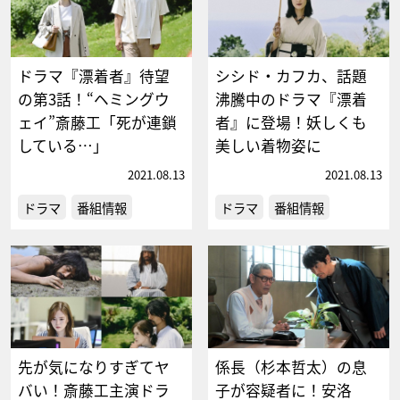
ドラマ『漂着者』待望
シシド・カフカ、話題
の第3話！“ヘミングウ
沸騰中のドラマ『漂着
ェイ”斎藤工「死が連鎖
者』に登場！妖しくも
している…」
美しい着物姿に
2021.08.13
2021.08.13
ドラマ
番組情報
ドラマ
番組情報
先が気になりすぎてヤ
係長（杉本哲太）の息
バい！斎藤工主演ドラ
子が容疑者に！安洛