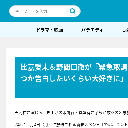
ドラマ・映画
バラエティ
音
比嘉愛未＆野間口徹が『緊急取調
つか告白したいくらい大好きに」
天海祐希演じる叩き上げの取調官・真壁有希子らが数々の凶悪
2022年1月3日（月）に放送される新春スペシャルでは、キ