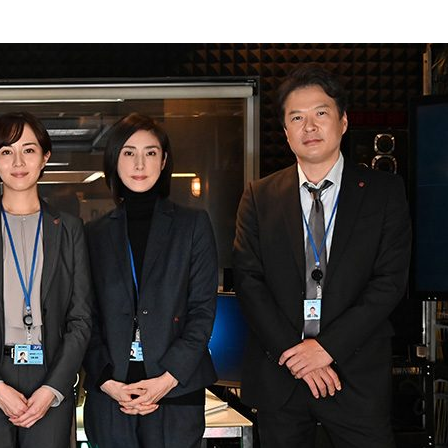
『アイ＝ラブ！げーみん
E齋藤樹愛羅＆佐々木舞
ビュー