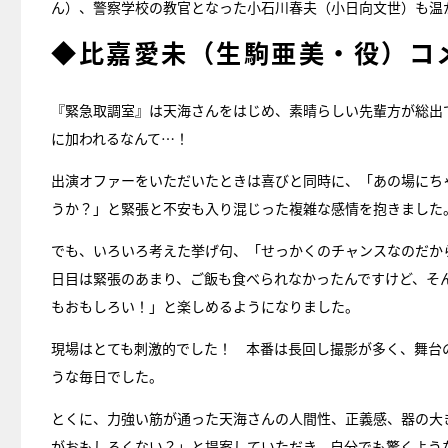
ん）、警察学校の教官となった小石川春夫（小日向文世）も温
◆比嘉愛未（生駒亜美・役）コ
『緊急取調室』は天海さんをはじめ、素晴らしい先輩方が総出
に加われるなんて…！
出演オファーをいただいたときは喜びと同時に、「あの場にち
うか？」と緊張と不安も入り混じった複雑な感情を抱きました
でも、いろいろ考えた挙げ句、「せっかくのチャンスなのだか
日目は緊張のあまり、ご飯も食べられなかったんですけど、そ
もおもしろい！」と楽しめるようになりました。
現場はとても刺激的でした！ 本番は長回し撮影が多く、舞台
うな毎日でした。
とくに、力強い筋が通った天海さんの人間性、正義感、器の大
がおもしろくない？」と提案していただき、自分でも驚くよう