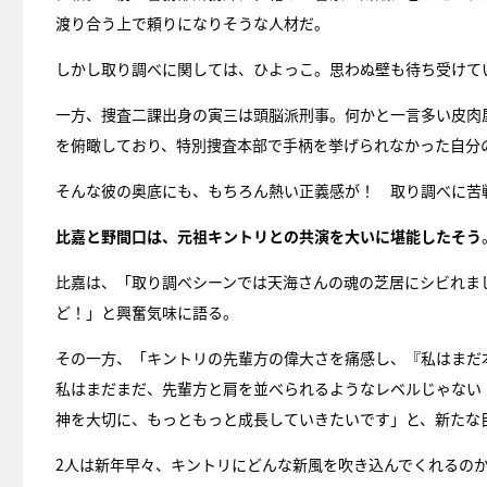
渡り合う上で頼りになりそうな人材だ。
しかし取り調べに関しては、ひよっこ。思わぬ壁も待ち受けて
一方、捜査二課出身の寅三は頭脳派刑事。何かと一言多い皮肉
を俯瞰しており、特別捜査本部で手柄を挙げられなかった自分
そんな彼の奥底にも、もちろん熱い正義感が！ 取り調べに苦
比嘉と野間口は、元祖キントリとの共演を大いに堪能したそう
比嘉は、「取り調べシーンでは天海さんの魂の芝居にシビれま
ど！」と興奮気味に語る。
その一方、「キントリの先輩方の偉大さを痛感し、『私はまだ
私はまだまだ、先輩方と肩を並べられるようなレベルじゃない
神を大切に、もっともっと成長していきたいです」と、新たな
2人は新年早々、キントリにどんな新風を吹き込んでくれるの