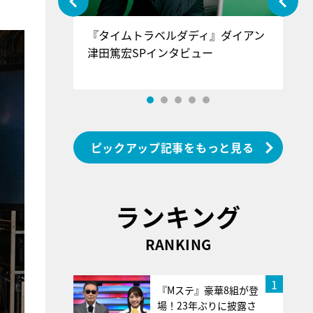
ぐ』＝LOV
『タイムトラベルダディ』ダイアン
『
香SPインタ
津田篤宏SPインタビュー
～
ピックアップ記事をもっと見る
ランキング
RANKING
1
『Mステ』豪華8組が登
場！23年ぶりに披露さ