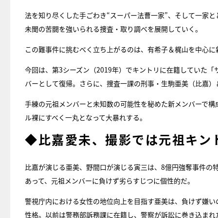
法を知り尽くした手ごわき“スーパー法曹一家”、そして一家
未聞の苦闘を強いられる捜査・取り調べを展開していく。
この難事件に挑むべく立ち上がるのは、有希子＆梶山を中心に
今回は、第3シーズン（2019年）でキントリに在籍していた
バーとして復帰。さらに、捜査一課の刑事・生駒亜美（比嘉）
手練の元祖メンバーと未知数の可能性を秘めた新メンバーで構
ル裸にすべく一丸となって大暴れする。
◆比嘉愛未、撮影では元祖キン
比嘉が演じる亜美、野間口が演じる寅三は、8億円強奪事件の
あって、元祖メンバーに負けず劣らすじつに個性的だ。
警視庁内における女性の地位向上を目指す亜美は、負けず嫌い
性格。以前は警務部訴務課に在籍し、警察が訴訟に巻き込まれ