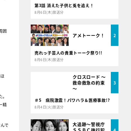
第3話 消えた子供と兎を追え！
8月6日(木)放送分
周囲
アメトーーク！
2
売れっ子芸人の貴重トーーク祭り!!
8月6日(木)放送分
たほ
クロスロード ～
救命救急の約束
3
～
た。
＃5 病院激震！パワハラ＆医療事故!?
ー精
8月4日(火)放送分
大追跡～警視庁
でんで
ＳＳＢＣ強行犯
4