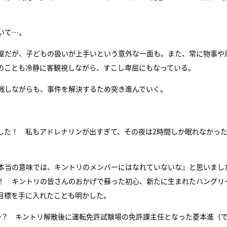
いて…。
屋だが、子どもの扱いが上手いという意外な一面も。また、常に物事や
のことも冷静に客観視しながら、すこし卑屈にもなっている。
戦しながらも、事件を解決するため突き進んでいく。
。
した！ 私もアドレナリンが出すぎて、その夜は2時間しか眠れなかっ
本当の意味では、キントリのメンバーにはなれていないな』と思いまし
！ キントリの皆さんのおかげで蘇った初心、新たに生まれたハングリ
目標を手に入れたことも明かした。
か？ キントリ解散後に運転免許試験場の免許課主任となった菱本進（