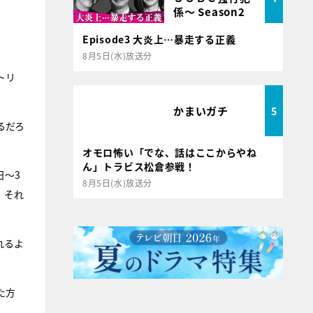
係～ Season2
Episode3 大炎上…暴走する正義
8月5日(水)放送分
トリ
かまいガチ
5
るだろ
オモロ怖い「でな、話はここからやね
ん」トラビス松倉参戦！
日～3
8月5日(水)放送分
、それ
れるよ
た方