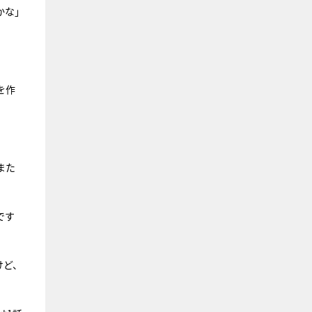
かな」
を作
また
です
けど、