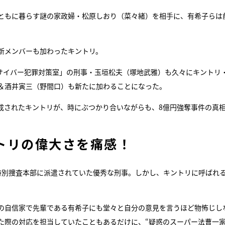
とともに暮らす謎の家政婦・松原しおり（菜々緒）を相手に、有希子らは
新メンバーも加わったキントリ。
「サイバー犯罪対策室」の刑事・玉垣松夫（塚地武雅）も久々にキントリ
＆酒井寅三（野間口）も新たに加わることになった。
成されたキントリが、時にぶつかり合いながらも、8億円強奪事件の真
トリの偉大さを痛感！
特別捜査本部に派遣されていた優秀な刑事。しかし、キントリに呼ばれ
の自信家で先輩である有希子にも堂々と自分の意見を言うほど物怖じし
た際の対応を担当していたこともあるだけに、“疑惑のスーパー法曹一家