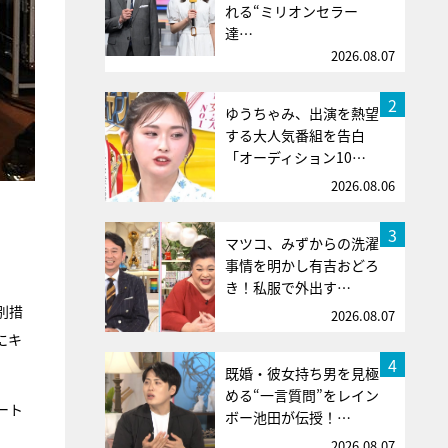
れる“ミリオンセラー
達…
2026.08.07
2
ゆうちゃみ、出演を熱望
する大人気番組を告白
「オーディション10…
2026.08.06
3
マツコ、みずからの洗濯
事情を明かし有吉おどろ
き！私服で外出す…
別措
2026.08.07
にキ
4
既婚・彼女持ち男を見極
める“一言質問”をレイン
ート
ボー池田が伝授！…
2026.08.07