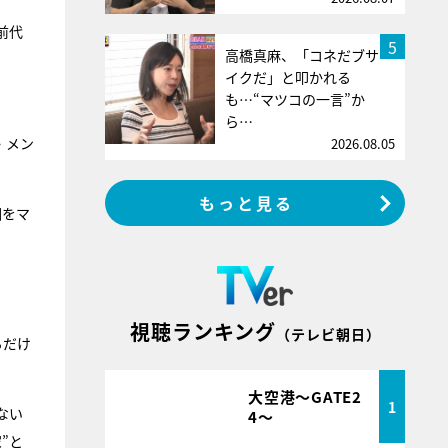
前代
5
高橋真麻、「コネだブサ
イクだ」と叩かれる
も…“マツコの一言”か
ら…
・メン
2026.08.05
もっと見る
相をマ
視聴ランキング
（テレビ朝日）
るだけ
大空港～GATE2
1
ない
4～
”と