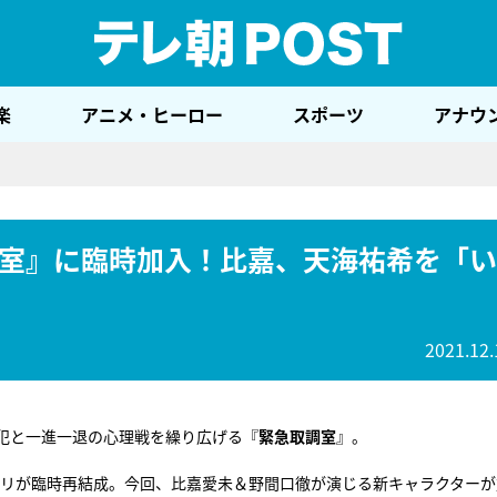
テレ
楽
アニメ・ヒーロー
スポーツ
アナウ
室』に臨時加入！比嘉、天海祐希を「い
2021.12.
犯と一進一退の心理戦を繰り広げる『
緊急取調室
』。
ントリが臨時再結成。今回、比嘉愛未＆野間口徹が演じる新キャラクター