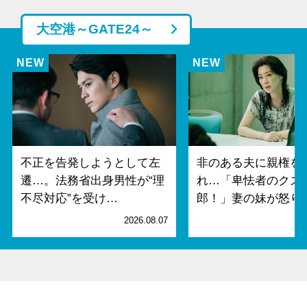
大空港～GATE24～
不正を告発しようとして左
非のある夫に親権を
遷…。法務省出身男性が“理
れ…「卑怯者のクズ
不尽対応”を受け…
郎！」妻の妹が怒り
2026.08.07
2