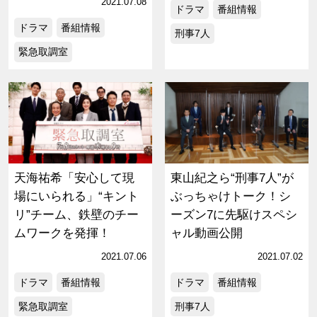
2021.07.08
ドラマ
番組情報
ドラマ
番組情報
刑事7人
緊急取調室
天海祐希「安心して現
東山紀之ら“刑事7人”が
場にいられる」“キント
ぶっちゃけトーク！シ
リ”チーム、鉄壁のチー
ーズン7に先駆けスペシ
ムワークを発揮！
ャル動画公開
2021.07.06
2021.07.02
ドラマ
番組情報
ドラマ
番組情報
緊急取調室
刑事7人