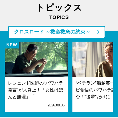
トピックス
TOPICS
クロスロード ～救命救急の約束～
レジェンド医師の“パワハラ
“ベテラン”船越英一
発言”が大炎上！「女性はほ
ビ覚悟のパワハラ謝
んと無理」「…
否！“後輩”だけに…
2026.08.06
2