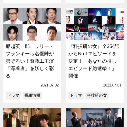
船越英一郎、リリー・
『科捜研の女』全254話
フランキーら名優陣が
からNo.1エピソードを
勢ぞろい！斎藤工主演
決定！「あなたの推し
『漂着者』を妖しく彩
エピソード総選挙！」
る
開催
2021.07.02
2021.07.01
ドラマ
番組情報
ドラマ
科捜研の女