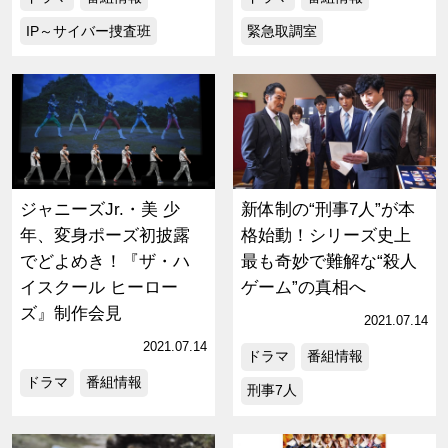
IP～サイバー捜査班
緊急取調室
ジャニーズJr.・美 少
新体制の“刑事7人”が本
年、変身ポーズ初披露
格始動！シリーズ史上
でどよめき！『ザ・ハ
最も奇妙で難解な“殺人
イスクール ヒーロー
ゲーム”の真相へ
ズ』制作会見
2021.07.14
2021.07.14
ドラマ
番組情報
ドラマ
番組情報
刑事7人