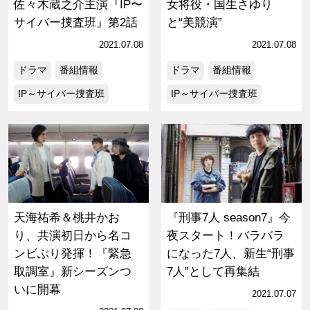
佐々木蔵之介主演『IP〜
女将役・国生さゆり
サイバー捜査班』第2話
と“美競演”
2021.07.08
2021.07.08
ドラマ
番組情報
ドラマ
番組情報
IP～サイバー捜査班
IP～サイバー捜査班
天海祐希＆桃井かお
『刑事7人 season7』今
り、共演初日から名コ
夜スタート！バラバラ
ンビぶり発揮！『緊急
になった7人、新生“刑事
取調室』新シーズンつ
7人”として再集結
いに開幕
2021.07.07