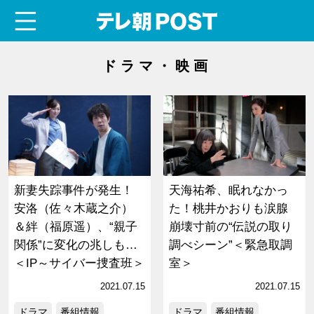
menu
テレ朝POST
ドラマ・映画
新妻失踪事件が発生！
天海祐希、眠れなかっ
安洛（佐々木蔵之介）
た！桃井かおりも涙腺
＆絆（福原遥）、“親子
崩壊寸前の“伝説の取り
関係”に変化の兆しも…
調べシーン”＜緊急取調
＜IP～サイバー捜査班＞
室＞
2021.07.15
2021.07.15
ドラマ
番組情報
ドラマ
番組情報