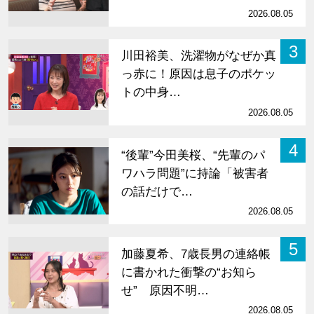
2026.08.05
3
川田裕美、洗濯物がなぜか真
っ赤に！原因は息子のポケッ
トの中身…
2026.08.05
4
“後輩”今田美桜、“先輩のパ
ワハラ問題”に持論「被害者
の話だけで…
2026.08.05
5
加藤夏希、7歳長男の連絡帳
に書かれた衝撃の“お知ら
せ” 原因不明…
2026.08.05