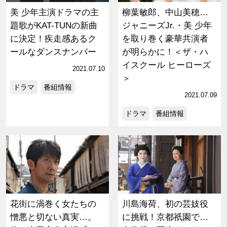
美 少年主演ドラマの主
柳葉敏郎、中山美穂…
題歌がKAT-TUNの新曲
ジャニーズJr.・美 少年
に決定！疾走感あるク
を取り巻く豪華共演者
ールなダンスナンバー
が明らかに！＜ザ・ハ
イスクール ヒーローズ
2021.07.10
＞
ドラマ
番組情報
2021.07.09
ドラマ
番組情報
花街に渦巻く女たちの
川島海荷、初の芸妓役
憎悪と切ない真実…。
に挑戦！京都祇園で…