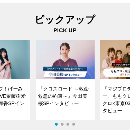
ピックアップ
PICK UP
ブ！げーみ
『クロスロード ～救命
『マジプロ
VE齋藤樹愛
救急の約束～』今田美
ー、ももク
舞香SPイン
桜SPインタビュー
クロ×東京0
タビュー