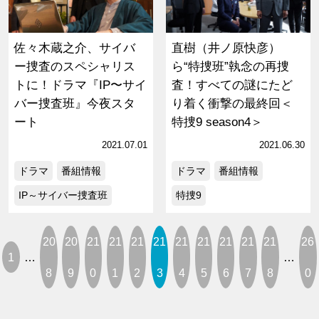
佐々木蔵之介、サイバ
直樹（井ノ原快彦）
ー捜査のスペシャリス
ら“特捜班”執念の再捜
トに！ドラマ『IP〜サイ
査！すべての謎にたど
バー捜査班』今夜スタ
り着く衝撃の最終回＜
ート
特捜9 season4＞
2021.07.01
2021.06.30
ドラマ
番組情報
ドラマ
番組情報
IP～サイバー捜査班
特捜9
20
20
21
21
21
21
21
21
21
21
21
26
1
…
…
8
9
0
1
2
3
4
5
6
7
8
0