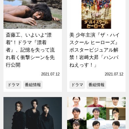
斎藤工、いよいよ“漂
美 少年主演『ザ・ハイ
着”！ドラマ『漂着
スクール ヒーローズ』
者』、記憶を失って流
ポスタービジュアル解
れ着く衝撃シーンを先
禁！岩﨑大昇「ハンパ
行公開
ねえっす！」
2021.07.12
2021.07.12
ドラマ
番組情報
ドラマ
番組情報