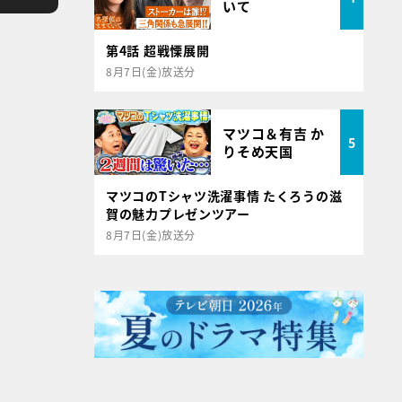
いて
第4話 超戦慄展開
8月7日(金)放送分
マツコ＆有吉 か
5
りそめ天国
マツコのTシャツ洗濯事情 たくろうの滋
賀の魅力プレゼンツアー
8月7日(金)放送分