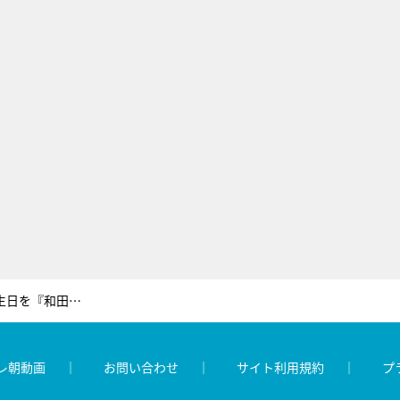
Aぇ! group・正門良規、25歳誕生日を『和田家の男たち』撮影現場でお祝い！相葉雅紀からのプレゼントに感激
レ朝動画
お問い合わせ
サイト利用規約
プ