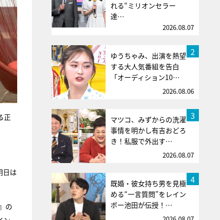
れる“ミリオンセラー
達…
2026.08.07
2
ゆうちゃみ、出演を熱望
する大人気番組を告白
「オーディション10…
2026.08.06
3
る正
マツコ、みずからの洗濯
事情を明かし有吉おどろ
き！私服で外出す…
2026.08.07
明日は
4
既婚・彼女持ち男を見極
める“一言質問”をレイン
ボー池田が伝授！…
』の
2026.08.07