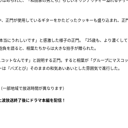
りばめられた、『和田家の男たち』らしいオリジナリティー溢れるデザ
ートや、正門が使用しているギターをかたどったクッキーも盛り込まれ、正
本当にうれしいです」と感激した様子の正門。「25歳も、より濃くして
抱負を語ると、相葉たちからは大きな拍手が贈られた。
スコットなんです」と説明する正門。すると相葉が「グループにマスコ
ーは『バズとぴ』そのままの和気あいあいとした雰囲気で進行した。
日系（一部地域で放送時間が異なります）
上波放送終了後にドラマ本編を配信！