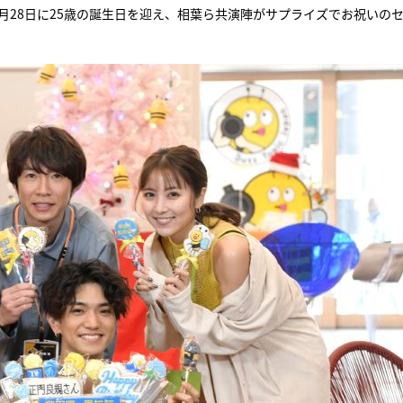
が11月28日に25歳の誕生日を迎え、相葉ら共演陣がサプライズでお祝いの
『アイ＝ラブ！げーみん
E齋藤樹愛羅＆佐々木舞
ビュー