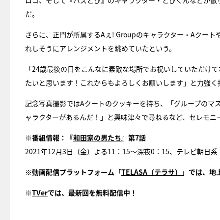
ロゴ、そして『バズとぴ』のキャラクター・とぴくんなどが散
だ。
さらに、正門が所属するAぇ! Groupのキャラクター・Aク
れしそうにアレンジメントを眺めていたという。
「24歳最後の日をこんなに素敵な場所でお祝いしていただけて
たいと思います！これからもよろしくお願いします」と力強く
記念写真撮影ではAクートのクッキーを持ち、「グループのマ
ャラクターがあるんだ！」と興味津々で尋ねるなど、セレモニ
※番組情報：『
和田家の男たち
』第7話
2021年12月3日（金）よる11：15～深夜0：15、テレビ朝
※動画配信プラットフォーム「
TELASA（テラサ）
」では、地
※
TVer
では、最新回を無料配信中！