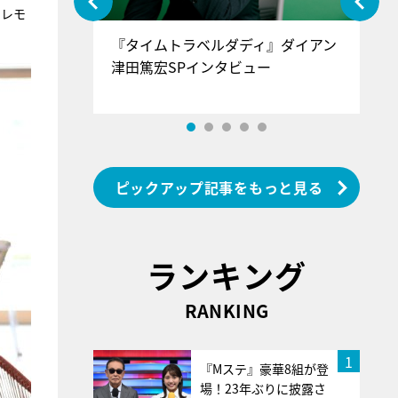
セレモ
ぐ』＝LOV
『タイムトラベルダディ』ダイアン
『
香SPインタ
津田篤宏SPインタビュー
～
ピックアップ記事をもっと見る
ランキング
RANKING
1
『Mステ』豪華8組が登
場！23年ぶりに披露さ