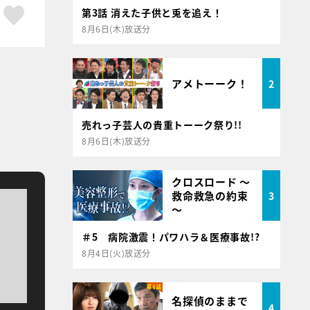
ア
はてブ
スキボタン
第3話 消えた子供と兎を追え！
8月6日(木)放送分
アメトーーク！
2
売れっ子芸人の貴重トーーク祭り!!
8月6日(木)放送分
クロスロード ～
救命救急の約束
3
～
＃5 病院激震！パワハラ＆医療事故!?
8月4日(火)放送分
名探偵のままで
4