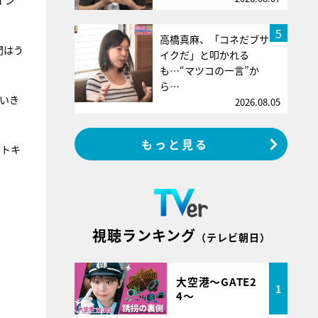
イン
5
高橋真麻、「コネだブサ
門はう
イクだ」と叩かれる
も…“マツコの一言”か
ら…
いき
2026.08.05
もっと見る
ットキ
視聴ランキング
（テレビ朝日）
大空港～GATE2
1
4～