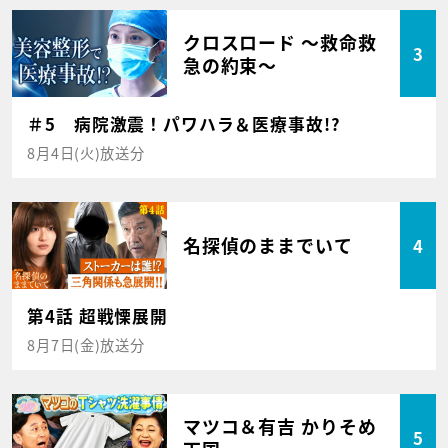
クロスロード ～救命救
3
急の約束～
＃5 病院激震！パワハラ＆医療事故!?
8月4日(火)放送分
名探偵のままでいて
4
第4話 超戦慄展開
8月7日(金)放送分
マツコ＆有吉 かりそめ
5