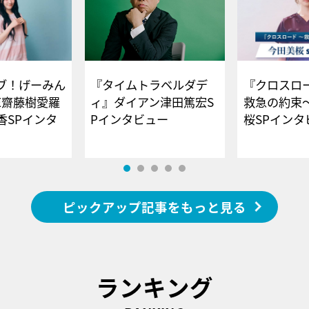
ブ！げーみん
『タイムトラベルダデ
『クロスロー
E齋藤樹愛羅
ィ』ダイアン津田篤宏S
救急の約束
香SPインタ
Pインタビュー
桜SPイ
ピックアップ記事をもっと見る
ランキング