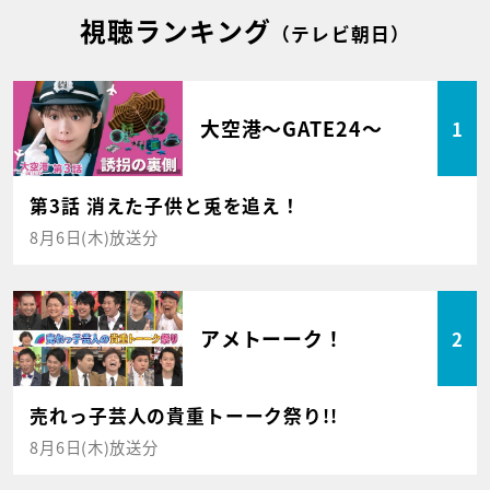
視聴ランキング
（テレビ朝日）
大空港～GATE24～
1
第3話 消えた子供と兎を追え！
8月6日(木)放送分
アメトーーク！
2
売れっ子芸人の貴重トーーク祭り!!
8月6日(木)放送分