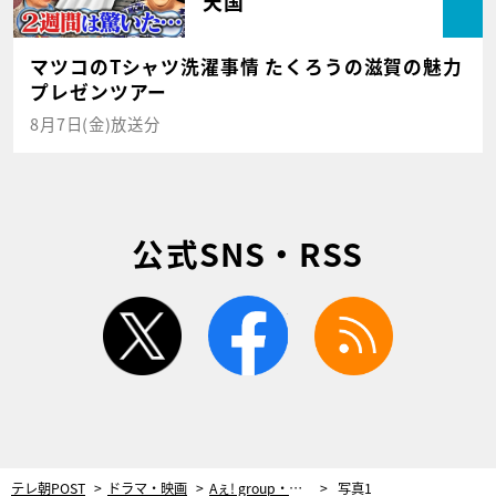
天国
マツコのTシャツ洗濯事情 たくろうの滋賀の魅力
プレゼンツアー
8月7日(金)放送分
公式SNS・RSS
twitter
facebook
rss
テレ朝POST
ドラマ・映画
Aぇ! group・正門良規、25歳誕生日を『和田家の男たち』撮影現場でお祝い！相葉雅紀からのプレゼントに感激
写真1