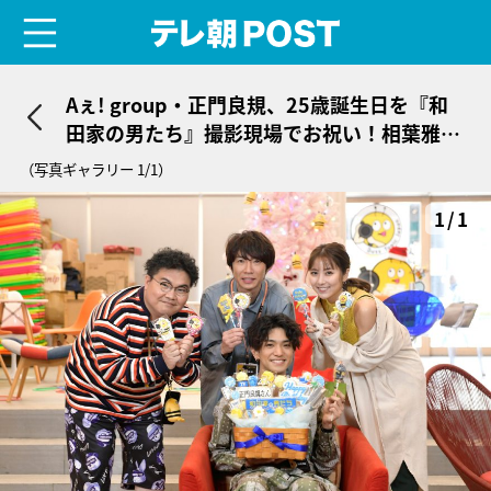
menu
テレ朝POST
Aぇ! group・正門良規、25歳誕生日を『和
田家の男たち』撮影現場でお祝い！相葉雅紀
からのプレゼントに感激
（写真ギャラリー 1/1）
1/1