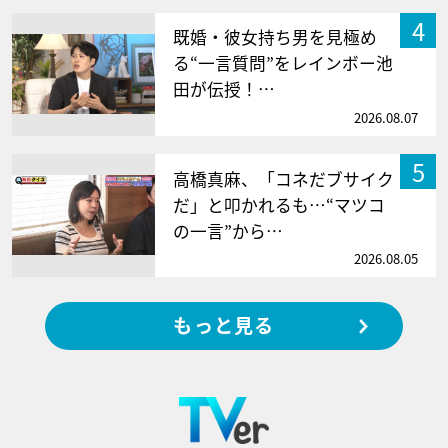
4
既婚・彼女持ち男を見極め
る“一言質問”をレインボー池
田が伝授！…
2026.08.07
5
高橋真麻、「コネだブサイク
だ」と叩かれるも…“マツコ
の一言”から…
2026.08.05
もっと見る