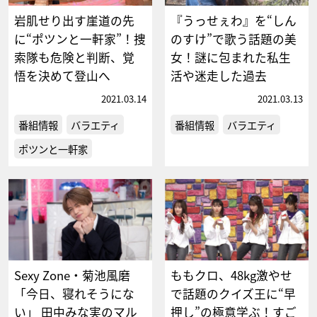
岩肌せり出す崖道の先
『うっせぇわ』を“しん
に“ポツンと一軒家”！捜
のすけ”で歌う話題の美
索隊も危険と判断、覚
女！謎に包まれた私生
悟を決めて登山へ
活や迷走した過去
2021.03.14
2021.03.13
番組情報
バラエティ
番組情報
バラエティ
ポツンと一軒家
Sexy Zone・菊池風磨
ももクロ、48kg激やせ
「今日、寝れそうにな
で話題のクイズ王に“早
い」 田中みな実のマル
押し”の極意学ぶ！すご