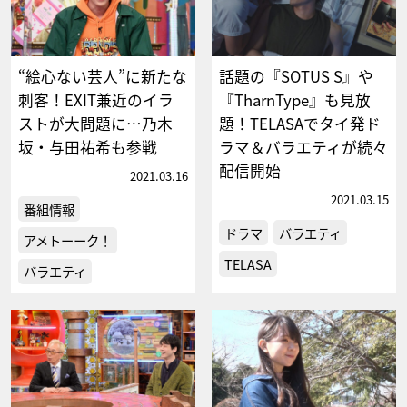
“絵心ない芸人”に新たな
話題の『SOTUS S』や
刺客！EXIT兼近のイラ
『TharnType』も見放
ストが大問題に…乃木
題！TELASAでタイ発ド
坂・与田祐希も参戦
ラマ＆バラエティが続々
配信開始
2021.03.16
2021.03.15
番組情報
ドラマ
バラエティ
アメトーーク！
TELASA
バラエティ