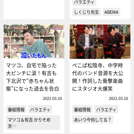
バラエティ
しくじり先生
ABEMA
マツコ、自宅で陥った
ぺこぱ松陰寺、中学時
大ピンチに涙！有吉も
代のバンド音源を大公
下北沢で“赤ちゃん状
開！作詞した衝撃楽曲
態”になった過去を告白
にスタジオ大爆笑
2021.03.10
2021.03.10
番組情報
バラエティ
番組情報
バラエティ
マツコ＆有吉 かりそめ
あいつ今何してる？
天…