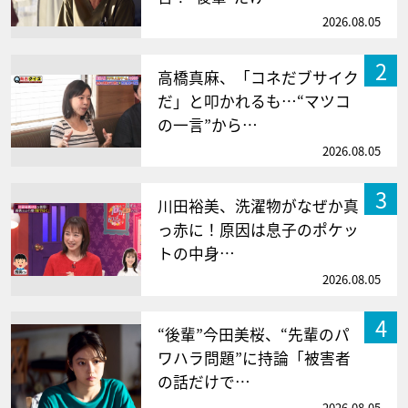
2026.08.05
2
高橋真麻、「コネだブサイク
だ」と叩かれるも…“マツコ
の一言”から…
2026.08.05
3
川田裕美、洗濯物がなぜか真
っ赤に！原因は息子のポケッ
トの中身…
2026.08.05
4
“後輩”今田美桜、“先輩のパ
ワハラ問題”に持論「被害者
の話だけで…
2026.08.05