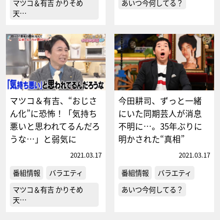
マツコ＆有吉 かりそめ
あいつ今何してる？
天…
マツコ＆有吉、“おじさ
今田耕司、ずっと一緒
ん化”に恐怖！「気持ち
にいた同期芸人が消息
悪いと思われてるんだろ
不明に…。35年ぶりに
うな…」と弱気に
明かされた“真相”
2021.03.17
2021.03.17
番組情報
バラエティ
番組情報
バラエティ
マツコ＆有吉 かりそめ
あいつ今何してる？
天…