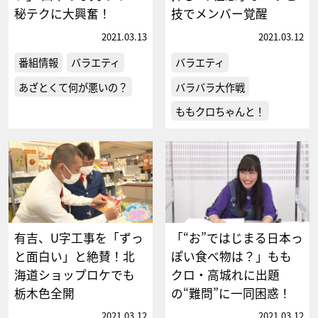
秘テクに大興奮！
技でメンバー覚醒
2021.03.13
2021.03.12
番組情報
バラエティ
バラエティ
あざとくて何が悪いの？
バラバラ大作戦
ももクロちゃんと！
有吉、U字工事を「ずっ
「“お”ではじまる日本っ
と面白い」と絶賛！北
ぽい食べ物は？」もも
海道ショップロケでも
クロ・高城れに出題
栃木色全開
の“難問”に一同困惑！
2021.03.12
2021.03.12