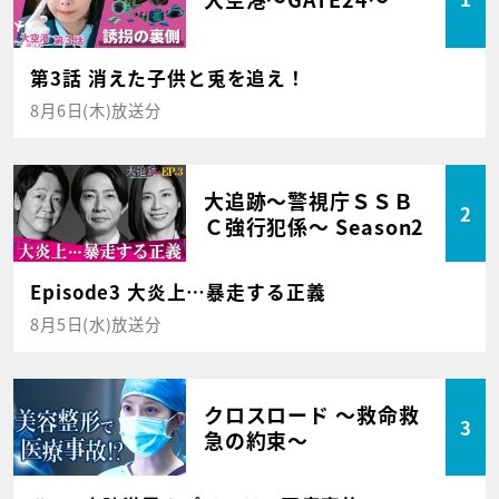
第3話 消えた子供と兎を追え！
8月6日(木)放送分
大追跡～警視庁ＳＳＢ
2
Ｃ強行犯係～ Season2
Episode3 大炎上…暴走する正義
8月5日(水)放送分
クロスロード ～救命救
3
急の約束～