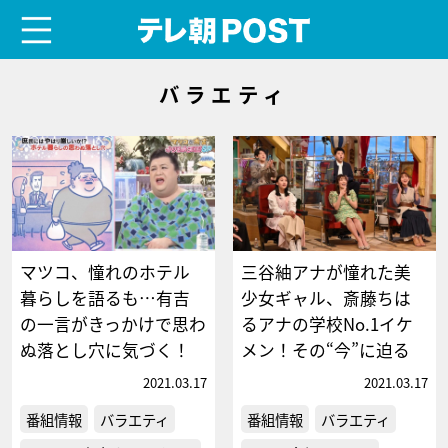
menu
テレ朝POST
バラエティ
マツコ、憧れのホテル
三谷紬アナが憧れた美
暮らしを語るも…有吉
少女ギャル、斎藤ちは
の一言がきっかけで思わ
るアナの学校No.1イケ
ぬ落とし穴に気づく！
メン！その“今”に迫る
2021.03.17
2021.03.17
番組情報
バラエティ
番組情報
バラエティ