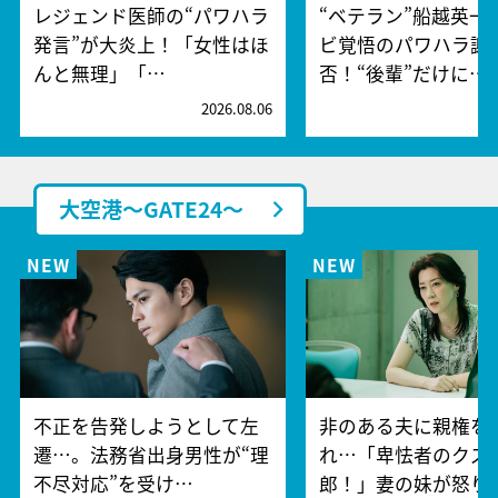
レジェンド医師の“パワハラ
“ベテラン”船越英一
発言”が大炎上！「女性はほ
ビ覚悟のパワハラ謝
んと無理」「…
否！“後輩”だけに…
2026.08.06
2
大空港～GATE24～
不正を告発しようとして左
非のある夫に親権を
遷…。法務省出身男性が“理
れ…「卑怯者のクズ
不尽対応”を受け…
郎！」妻の妹が怒り