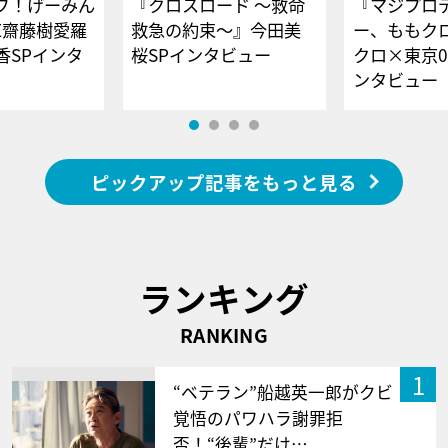
ブ！げーみん
『クロスロード ～救命
『マジプロ
E齋藤樹愛羅
救急の約束～』今田美
ー、ももク
香SPインタ
桜SPインタビュー
クロ×東京0
ンタビュー
ピックアップ記事をもっと見る
ランキング
RANKING
1
“ベテラン”船越英一郎がクビ
覚悟のパワハラ謝罪拒
否！“後輩”だけ…