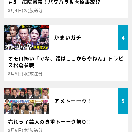
＃5 病院激震！パワハラ＆医療事故!?
8月4日(火)放送分
かまいガチ
4
オモロ怖い「でな、話はここからやねん」トラビ
ス松倉参戦！
8月5日(水)放送分
アメトーーク！
5
売れっ子芸人の貴重トーーク祭り!!
8月6日(木)放送分