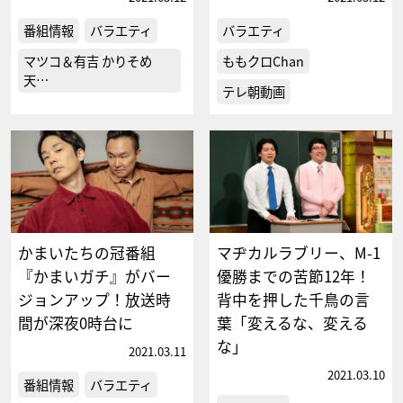
番組情報
バラエティ
バラエティ
マツコ＆有吉 かりそめ
ももクロChan
天…
テレ朝動画
かまいたちの冠番組
マヂカルラブリー、M-1
『かまいガチ』がバー
優勝までの苦節12年！
ジョンアップ！放送時
背中を押した千鳥の言
間が深夜0時台に
葉「変えるな、変える
な」
2021.03.11
2021.03.10
番組情報
バラエティ